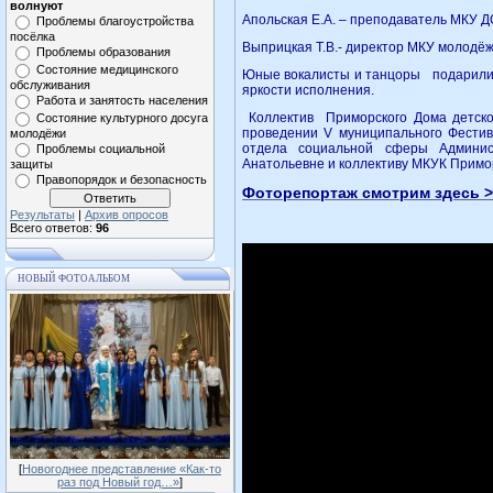
волнуют
Апольская Е.А. – преподаватель МКУ Д
Проблемы благоустройства
посёлка
Выприцкая Т.В.- директор МКУ молодё
Проблемы образования
Состояние медицинского
Юные вокалисты и танцоры подарили н
обслуживания
яркости исполнения.
Работа и занятость населения
Коллектив Приморского Дома детско
Состояние культурного досуга
проведении V муниципального Фестив
молодёжи
отдела социальной сферы Админис
Проблемы социальной
Анатольевне и коллективу МКУК Примо
защиты
Правопорядок и безопасность
Фоторепортаж смотрим здесь >
Результаты
|
Архив опросов
Всего ответов:
96
НОВЫЙ ФОТОАЛЬБОМ
[
Новогоднее представление «Как-то
раз под Новый год…»
]