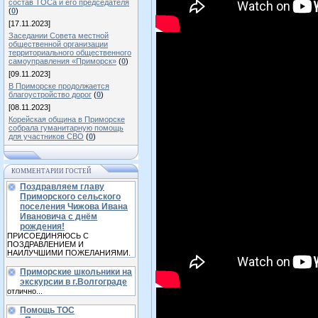
состав ТОСа и его председателя
(
0
)
[17.11.2023]
Заседании Совета местной
общественной организации
территориального общественного
самоуправления «Приморск»
(
0
)
[09.11.2023]
В Приморске продолжается
благоустройство дорог
(
0
)
[08.11.2023]
Корейская община в Приморске
собрала гуманитарную помощь
для участников СВО
(
0
)
КОММЕНТАРИИ ГОСТЕЙ
Поздравляем главу
Приморского сельского
поселения Чижова Ивана
Ивановича с днём
рождения!
ПРИСОЕДИНЯЮСЬ С
ПОЗДРАВЛЕНИЕМ И
НАИЛУЧШИМИ ПОЖЕЛАНИЯМИ.
Приморские школьники на
экскурсии в г.Волгограде
отлично...
Помощь ТОС