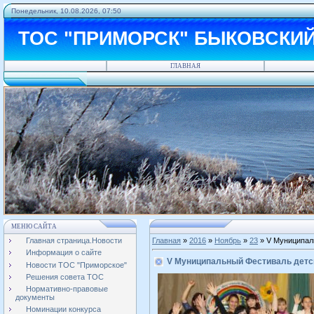
Понедельник, 10.08.2026, 07:50
ТОС "ПРИМОРСК" БЫКОВСКИ
ГЛАВНАЯ
МЕНЮ САЙТА
Главная страница.Новости
Главная
»
2016
»
Ноябрь
»
23
» V Муниципаль
Информация о сайте
V Муниципальный Фестиваль детск
Новости ТОС "Приморское"
Решения совета ТОС
Нормативно-правовые
документы
Номинации конкурса