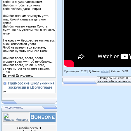
тебя не пнула сапожищем.
Дай бог, чтобы твоя жена
тебя любила даже нищим.
Дай бог лжецам замкнуть уста,
глас божий слыша в детском
крике.
Дай бог живым узреть Христа,
пусть не в мужском, так в женском
лике.
Не крест — бескрестье мы несем,
а как сгибаемся убого.
Чтоб не извериться во всем,
Дай бог ну хоть немного Бога!
Дай бог всего, всего, всего
и сразу всем — чтоб не обидно...
Дай бог всего, но лишь того,
за что потом не станет стыдно.
Просмотров
: 1182 |
Добавил
:
admin
|
Рейтинг
:
5.0
/
1
1990
Евгений Евтушенко.
Офицальный сайт ТОС
на сайт обязательна п
Приморские школьники на
экскурсии в г.Волгограде
ok!
СТАТИСТИКА
Онлайн всего:
1