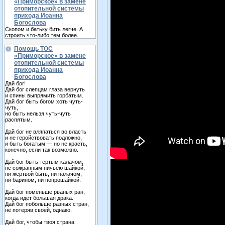
«Приморское» в замене
отопительной системы
прихода Иоанна
Богослова
Скопом и батьку бить легче. А
строить что-либо тем более.
Помощь ТОС
«Приморское» в замене
отопительной системы
прихода Иоанна
Богослова
Дай бог!
Дай бог слепцам глаза вернуть
и спины выпрямить горбатым.
Дай бог быть богом хоть чуть-
чуть,
но быть нельзя чуть-чуть
распятым.
Дай бог не вляпаться во власть
и не геройствовать подложно,
и быть богатым — но не красть,
конечно, если так возможно.
Дай бог быть тертым калачом,
не сожранным ничьею шайкой,
ни жертвой быть, ни палачом,
ни барином, ни попрошайкой.
Дай бог поменьше рваных ран,
когда идет большая драка.
Дай бог побольше разных стран,
не потеряв своей, однако.
Дай бог, чтобы твоя страна