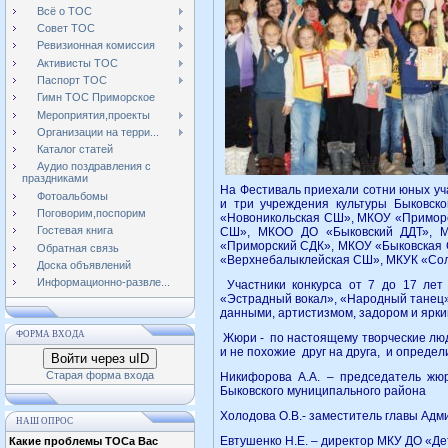
Всё о ТОС
Совет ТОС
Ревизионная комиссия
Активисты ТОС
Паспорт ТОС
Гимн ТОС Приморское
Мероприятия,проекты
Организации на терри...
Каталог статей
Аудио поздравления с
праздниками
На Фестиваль приехали сотни юных у
Фотоальбомы
и три учреждения культуры Быковск
Поговорим,поспорим
«Новоникольская СШ», МКОУ «Примор
Гостевая книга
СШ», МКОО ДО «Быковский ДДТ», 
«Приморский СДК», МКОУ «Быковская
Обратная связь
«Верхнебалыклейская СШ», МКУК «Сол
Доска объявлений
Информационно-развле...
Участники конкурса от 7 до 17 лет
«Эстрадный вокал», «Народный танец»
данными, артистизмом, задором и ярк
ФОРМА ВХОДА
Жюри - по настоящему творческие люди,
и не похожие друг на друга, и определ
Войти через uID
Старая форма входа
Никифорова А.А. – председатель жю
Быковского муниципального района
Холодова О.В.- заместитель главы Ад
НАШ ОПРОС
Евтушенко Н.Е. – директор МКУ ДО «Де
Какие проблемы ТОСа Вас