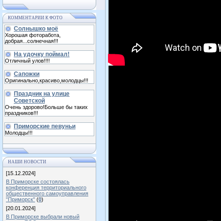
КОММЕНТАРИИ К ФОТО
Солнышко моё
Хорошая фоторабота,
добрая...солнечная!!!
На удочку поймал!
Отличный улов!!!!
Сапожки
Оригинально,красиво,молодцы!!!
Праздник на улице
Советской
Очень здорово!Больше бы таких
праздников!!!
Приморские певуньи
Молодцы!!!
НАШИ НОВОСТИ
[15.12.2024]
В Приморске состоялась
конференция территориального
общественного самоуправления
"Приморск"
(
0
)
[20.01.2024]
В Приморске выбрали новый