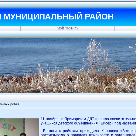
Й МУНИЦИПАЛЬНЫЙ РАЙОН
МОЙ ПРОФИЛЬ
жливых ребят
11 ноября в Приморском ДДТ прошло воспитательно
учащихся детского объединения «Бисер» под названи
В гости к ребятам приходила Королева «Вежливо
рассказывала о правилах вежливости и загадывала