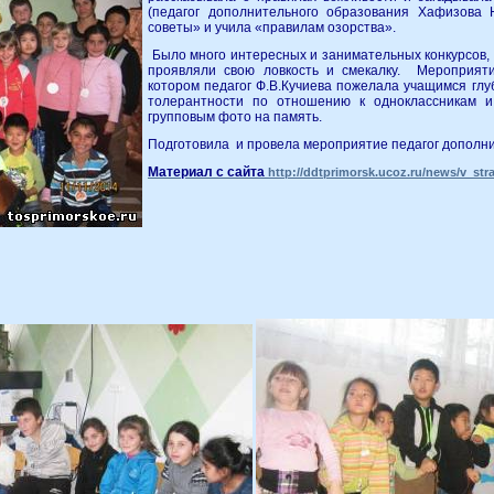
(педагог дополнительного образования Хафизова
советы» и учила «правилам озорства».
Было много интересных и занимательных конкурсов,
проявляли свою ловкость и смекалку. Мероприяти
котором педагог Ф.В.Кучиева пожелала учащимся глу
толерантности по отношению к одноклассникам 
групповым фото на память.
Подготовила и провела мероприятие педагог дополни
Материал с сайта
http://ddtprimorsk.ucoz.ru/news/v_str