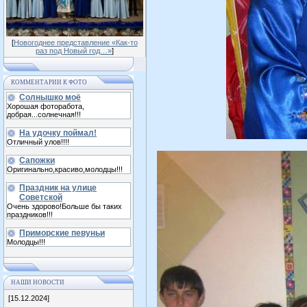
[
Новогоднее представление «Как-то
раз под Новый год…»
]
КОММЕНТАРИИ К ФОТО
Солнышко моё
Хорошая фоторабота,
добрая...солнечная!!!
На удочку поймал!
Отличный улов!!!!
Сапожки
Оригинально,красиво,молодцы!!!
Праздник на улице
Советской
Очень здорово!Больше бы таких
праздников!!!
Приморские певуньи
Молодцы!!!
НАШИ НОВОСТИ
[15.12.2024]