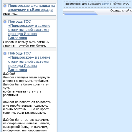
Просмотров
: 1107 |
Добавил
:
admin
|
Рейтинг
:
0.0
/
0
Приморские школьники на
экскурсии в г.Волгограде
Офицальный са
отлично...
Помощь ТОС
«Приморское» в замене
отопительной системы
прихода Иоанна
Богослова
Скопом и батьку бить легче. А
строить что-либо тем более.
Помощь ТОС
«Приморское» в замене
отопительной системы
прихода Иоанна
Богослова
Дай бог!
Дай бог слепцам глаза вернуть
и спины выпрямить горбатым.
Дай бог быть богом хоть чуть-
чуть,
но быть нельзя чуть-чуть
распятым.
Дай бог не вляпаться во власть
и не геройствовать подложно,
и быть богатым — но не красть,
конечно, если так возможно.
Дай бог быть тертым калачом,
не сожранным ничьею шайкой,
ни жертвой быть, ни палачом,
ни барином, ни попрошайкой.