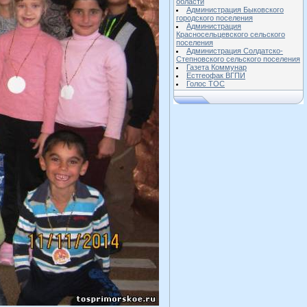
области
Администрация Быковского
городского поселения
Администрация
Красносельцевского сельского
поселения
Администрация Солдатско-
Степновского сельского поселения
Газета Коммунар
Естгеофак ВГПИ
Голос ТОС