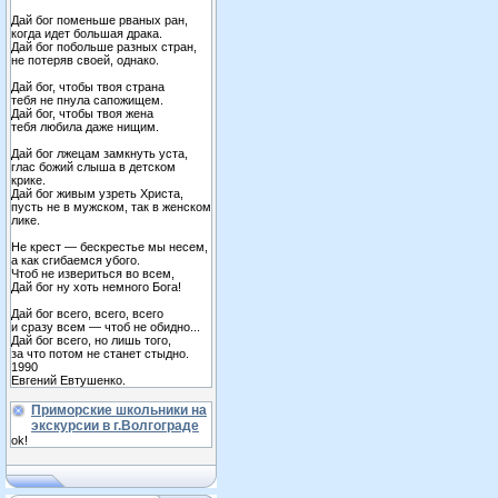
Дай бог поменьше рваных ран,
когда идет большая драка.
Дай бог побольше разных стран,
не потеряв своей, однако.
Дай бог, чтобы твоя страна
тебя не пнула сапожищем.
Дай бог, чтобы твоя жена
тебя любила даже нищим.
Дай бог лжецам замкнуть уста,
глас божий слыша в детском
крике.
Дай бог живым узреть Христа,
пусть не в мужском, так в женском
лике.
Не крест — бескрестье мы несем,
а как сгибаемся убого.
Чтоб не извериться во всем,
Дай бог ну хоть немного Бога!
Дай бог всего, всего, всего
и сразу всем — чтоб не обидно...
Дай бог всего, но лишь того,
за что потом не станет стыдно.
1990
Евгений Евтушенко.
Приморские школьники на
экскурсии в г.Волгограде
ok!