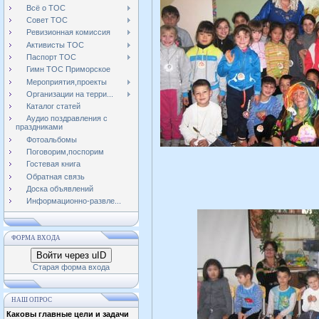
Всё о ТОС
Совет ТОС
Ревизионная комиссия
Активисты ТОС
Паспорт ТОС
Гимн ТОС Приморское
Мероприятия,проекты
Организации на терри...
Каталог статей
Аудио поздравления с
праздниками
Фотоальбомы
Поговорим,поспорим
Гостевая книга
Обратная связь
Доска объявлений
Информационно-развле...
ФОРМА ВХОДА
Войти через uID
Старая форма входа
НАШ ОПРОС
Каковы главные цели и задачи