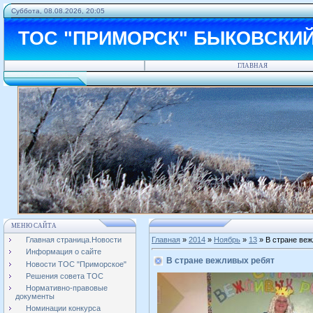
Суббота, 08.08.2026, 20:05
ТОС "ПРИМОРСК" БЫКОВСКИ
ГЛАВНАЯ
МЕНЮ САЙТА
Главная страница.Новости
Главная
»
2014
»
Ноябрь
»
13
» В стране ве
Информация о сайте
В стране вежливых ребят
Новости ТОС "Приморское"
Решения совета ТОС
Нормативно-правовые
документы
Номинации конкурса