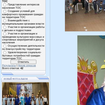
ТОС
Представление интересов
населения ТОС
Создание условий для
комфортного проживания граждан
на территории ТОС
Взаимодействие с
муниципальными органами власти
Участие в организации работы
с детьми и подростками
Участие в организации и
проведении культурно-массовых и
спортивных мероприятий и досуга
населения
Осуществление деятельности
по благоустройству территории
Удовлетворение социально-
бытовых потребностей граждан
территории ТОС
Результаты
|
Архив опросов
Всего ответов:
42
НОВЫЙ ФОТОАЛЬБОМ