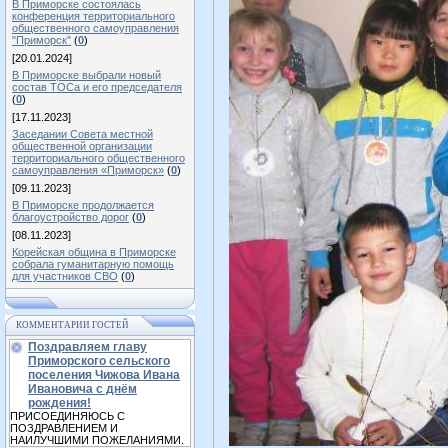
В Приморске состоялась
конференция территориального
общественного самоуправления
"Приморск"
(
0
)
[20.01.2024]
В Приморске выбрали новый
состав ТОСа и его председателя
(
0
)
[17.11.2023]
Заседании Совета местной
общественной организации
территориального общественного
самоуправления «Приморск»
(
0
)
[09.11.2023]
В Приморске продолжается
благоустройство дорог
(
0
)
[08.11.2023]
Корейская община в Приморске
собрала гуманитарную помощь
для участников СВО
(
0
)
КОММЕНТАРИИ ГОСТЕЙ
Поздравляем главу
Приморского сельского
поселения Чижова Ивана
Ивановича с днём
рождения!
ПРИСОЕДИНЯЮСЬ С
ПОЗДРАВЛЕНИЕМ И
НАИЛУЧШИМИ ПОЖЕЛАНИЯМИ.