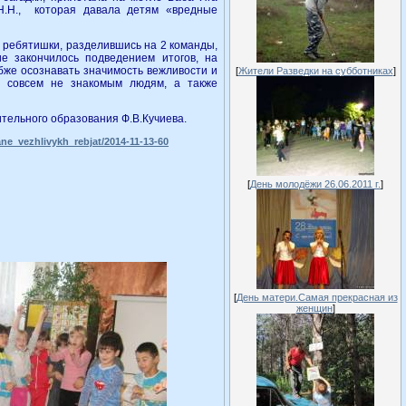
 Н.Н., которая давала детям «вредные
 ребятишки, разделившись на 2 команды,
е закончилось подведением итогов, на
бже осознавать значимость вежливости и
[
Жители Разведки на субботниках
]
и совсем не знакомым людям, а также
тельного образования Ф.В.Кучиева.
ane_vezhlivykh_rebjat/2014-11-13-60
[
День молодёжи 26.06.2011 г.
]
[
День матери.Самая прекрасная из
женщин
]