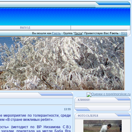
ВЫХОД
Вы вошли как
Гость
·
Группа
"
Гости
"
Приветствую Вас
Гость
·
RSS
КЛИКНИ!
13:55
е мероприятие по толерантности, среди
ФОТО ГАЛЕРЕЯ
ем «В стране вежливых ребят».
сть» (методист по ВР Низамова С.В.)
 загадки, прилетала на метле Баба Яга