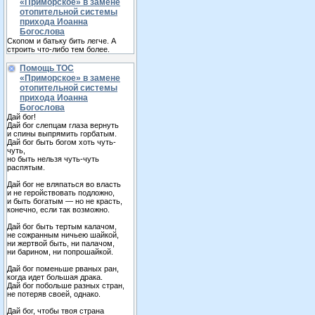
«Приморское» в замене
отопительной системы
прихода Иоанна
Богослова
Скопом и батьку бить легче. А
строить что-либо тем более.
Помощь ТОС
«Приморское» в замене
отопительной системы
прихода Иоанна
Богослова
Дай бог!
Дай бог слепцам глаза вернуть
и спины выпрямить горбатым.
Дай бог быть богом хоть чуть-
чуть,
но быть нельзя чуть-чуть
распятым.
Дай бог не вляпаться во власть
и не геройствовать подложно,
и быть богатым — но не красть,
конечно, если так возможно.
Дай бог быть тертым калачом,
не сожранным ничьею шайкой,
ни жертвой быть, ни палачом,
ни барином, ни попрошайкой.
Дай бог поменьше рваных ран,
когда идет большая драка.
Дай бог побольше разных стран,
не потеряв своей, однако.
Дай бог, чтобы твоя страна