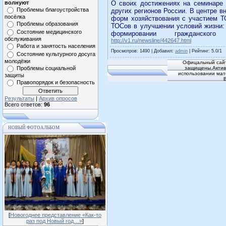
волнуют
О своих достижениях на семинаре 
Проблемы благоустройства
других регионов России. В центре 
посёлка
форм хозяйствования с участием Т
Проблемы образования
ТОСов в улучшении условий жизни: 
Состояние медицинского
формировании гражданск
обслуживания
http://v1.ru/newsline/442647.html
Работа и занятость населения
Просмотров
: 1490 |
Добавил
:
admin
|
Рейтинг
:
5.0
/
1
Состояние культурного досуга
молодёжи
Офицальный сайт
Проблемы социальной
защищены.Активн
использовании мат
защиты
Правопорядок и безопасность
Результаты
|
Архив опросов
Всего ответов:
96
НОВЫЙ ФОТОАЛЬБОМ
[
Новогоднее представление «Как-то
раз под Новый год…»
]