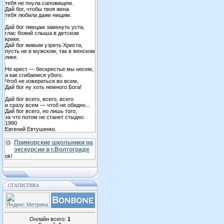
тебя не пнула сапожищем.
Дай бог, чтобы твоя жена
тебя любила даже нищим.
Дай бог лжецам замкнуть уста,
глас божий слыша в детском
крике.
Дай бог живым узреть Христа,
пусть не в мужском, так в женском
лике.
Не крест — бескрестье мы несем,
а как сгибаемся убого.
Чтоб не извериться во всем,
Дай бог ну хоть немного Бога!
Дай бог всего, всего, всего
и сразу всем — чтоб не обидно...
Дай бог всего, но лишь того,
за что потом не станет стыдно.
1990
Евгений Евтушенко.
Приморские школьники на
экскурсии в г.Волгограде
ok!
СТАТИСТИКА
Онлайн всего:
1