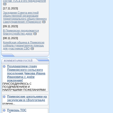
состав ТОСа и его председателя
(
0
)
[17.11.2023]
Заседании Совета местной
общественной организации
территориального общественного
самоуправления «Приморск»
(
0
)
[09.11.2023]
В Приморске продолжается
благоустройство дорог
(
0
)
[08.11.2023]
Корейская община в Приморске
собрала гуманитарную помощь
для участников СВО
(
0
)
КОММЕНТАРИИ ГОСТЕЙ
Поздравляем главу
Приморского сельского
поселения Чижова Ивана
Ивановича с днём
рождения!
ПРИСОЕДИНЯЮСЬ С
ПОЗДРАВЛЕНИЕМ И
НАИЛУЧШИМИ ПОЖЕЛАНИЯМИ.
Приморские школьники на
экскурсии в г.Волгограде
отлично...
Помощь ТОС