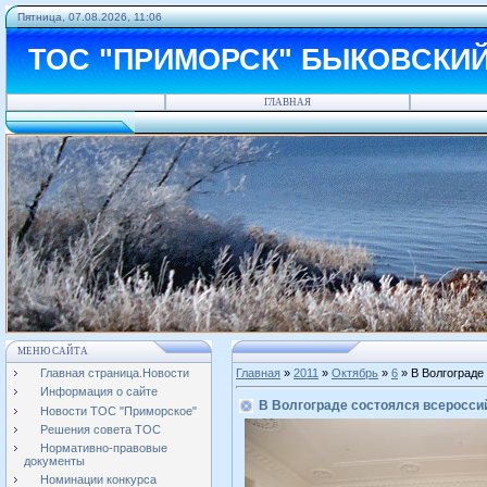
Пятница, 07.08.2026, 11:06
ТОС "ПРИМОРСК" БЫКОВСКИ
ГЛАВНАЯ
МЕНЮ САЙТА
Главная страница.Новости
Главная
»
2011
»
Октябрь
»
6
» В Волгограде
Информация о сайте
В Волгограде состоялся всеросси
Новости ТОС "Приморское"
Решения совета ТОС
Нормативно-правовые
документы
Номинации конкурса