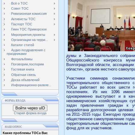
Всё о ТОС
Совет ТОС
Ревизионная комиссия
Активисты ТОС
Паспорт ТОС
Гимн ТОС Приморское
Мероприятия,проекты
Организации на терри...
Каталог статей
Аудио поздравления с
праздниками
думы и Законодательного собрани
Фотоальбомы
Общероссийского конгресса мун
Волгоградской области, ассоциации
Поговорим,поспорим
области», органов местного самоупр
Гостевая книга
Обратная связь
Участники семинара ознакомил
Доска объявлений
территориального общественного 
Информационно-развле...
ТОСы работают во всех шести го
поселениях. Из них 1096 имеют
одновременно выступают и в кач
некоммерческих хозяйствующих су
ФОРМА ВХОДА
задач привлечения граждан к у
Войти через uID
разработана долгосрочная целевая
Старая форма входа
на 2011–2015 годы. Ежегодно прово
общественное самоуправление года»
территориальным общественным сам
НАШ ОПРОС
фонд для их участников.
Какие проблемы ТОСа Вас