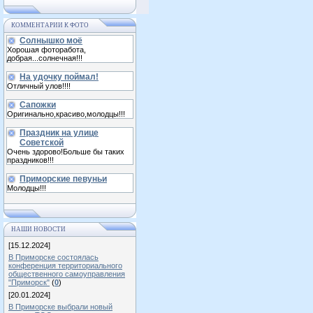
КОММЕНТАРИИ К ФОТО
Солнышко моё
Хорошая фоторабота,
добрая...солнечная!!!
На удочку поймал!
Отличный улов!!!!
Сапожки
Оригинально,красиво,молодцы!!!
Праздник на улице
Советской
Очень здорово!Больше бы таких
праздников!!!
Приморские певуньи
Молодцы!!!
НАШИ НОВОСТИ
[15.12.2024]
В Приморске состоялась
конференция территориального
общественного самоуправления
"Приморск"
(
0
)
[20.01.2024]
В Приморске выбрали новый