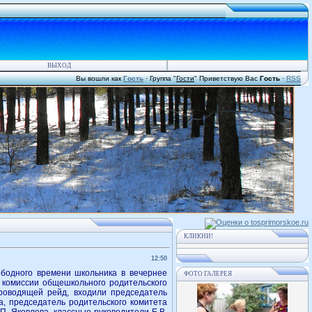
ВЫХОД
Вы вошли как
Гость
·
Группа
"
Гости
"
Приветствую Вас
Гость
·
RSS
КЛИКНИ!
12:50
ободного времени школьника в вечернее
ФОТО ГАЛЕРЕЯ
 комиссии общешкольного родительского
проводящей рейд, входили председатель
а, председатель родительского комитета