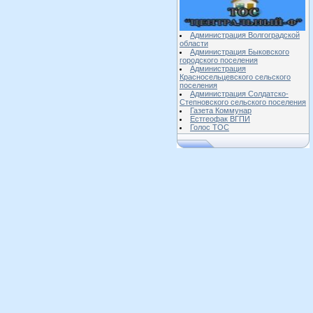
Администрация Волгоградской
области
Администрация Быковского
городского поселения
Администрация
Красносельцевского сельского
поселения
Администрация Солдатско-
Степновского сельского поселения
Газета Коммунар
Естгеофак ВГПИ
Голос ТОС