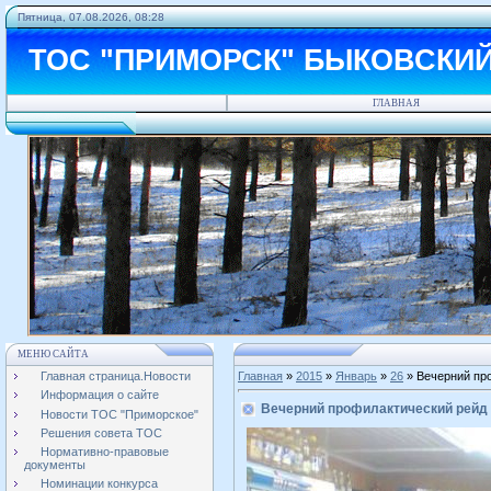
Пятница, 07.08.2026, 08:28
ТОС "ПРИМОРСК" БЫКОВСКИ
ГЛАВНАЯ
МЕНЮ САЙТА
Главная страница.Новости
Главная
»
2015
»
Январь
»
26
» Вечерний пр
Информация о сайте
Вечерний профилактический рейд
Новости ТОС "Приморское"
Решения совета ТОС
Нормативно-правовые
документы
Номинации конкурса