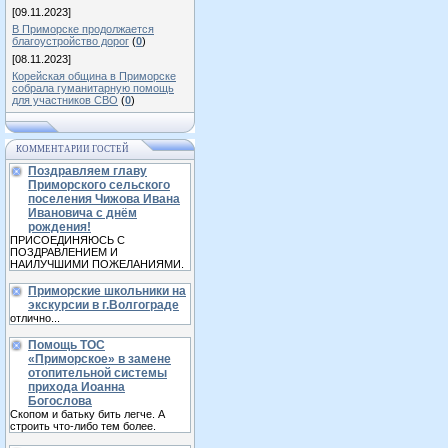
[09.11.2023]
В Приморске продолжается
благоустройство дорог
(
0
)
[08.11.2023]
Корейская община в Приморске
собрала гуманитарную помощь
для участников СВО
(
0
)
КОММЕНТАРИИ ГОСТЕЙ
Поздравляем главу
Приморского сельского
поселения Чижова Ивана
Ивановича с днём
рождения!
ПРИСОЕДИНЯЮСЬ С
ПОЗДРАВЛЕНИЕМ И
НАИЛУЧШИМИ ПОЖЕЛАНИЯМИ.
Приморские школьники на
экскурсии в г.Волгограде
отлично...
Помощь ТОС
«Приморское» в замене
отопительной системы
прихода Иоанна
Богослова
Скопом и батьку бить легче. А
строить что-либо тем более.