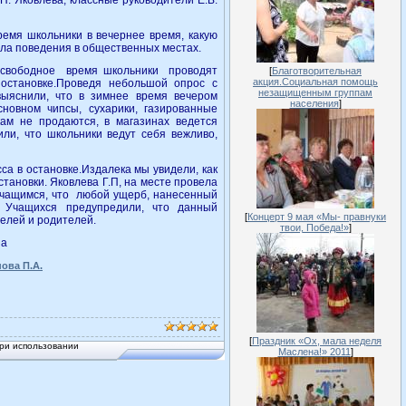
.П. Яковлева, классные руководители Е.В.
ремя школьники в вечернее время, какую
ила поведения в общественных местах.
е свободное время школьники проводят
[
Благотворительная
акция.Социальная помощь
 остановке.Проведя небольшой опрос с
незащищенным группам
выяснили, что в зимнее время вечером
населения
]
сновном чипсы, сухарики, газированные
кам не продаются, в магазинах ведется
ли, что школьники ведут себя вежливо,
са в остановке.Издалека мы увидели, как
тановки. Яковлева Г.П, на месте провела
 учащимся, что любой ущерб, нанесенный
. Учащихся предупредили, что данный
[
Концерт 9 мая «Мы- правнуки
телей и родителей.
твои, Победа!»
]
на
ова П.А.
[
Праздник «Ох, мала неделя
ри использовании
Маслена!» 2011
]