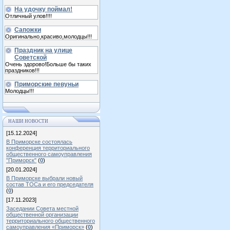
На удочку поймал!
Отличный улов!!!!
Сапожки
Оригинально,красиво,молодцы!!!
Праздник на улице
Советской
Очень здорово!Больше бы таких
праздников!!!
Приморские певуньи
Молодцы!!!
НАШИ НОВОСТИ
[15.12.2024]
В Приморске состоялась
конференция территориального
общественного самоуправления
"Приморск"
(
0
)
[20.01.2024]
В Приморске выбрали новый
состав ТОСа и его председателя
(
0
)
[17.11.2023]
Заседании Совета местной
общественной организации
территориального общественного
самоуправления «Приморск»
(
0
)