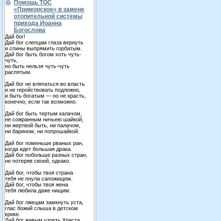
Помощь ТОС
«Приморское» в замене
отопительной системы
прихода Иоанна
Богослова
Дай бог!
Дай бог слепцам глаза вернуть
и спины выпрямить горбатым.
Дай бог быть богом хоть чуть-
чуть,
но быть нельзя чуть-чуть
распятым.
Дай бог не вляпаться во власть
и не геройствовать подложно,
и быть богатым — но не красть,
конечно, если так возможно.
Дай бог быть тертым калачом,
не сожранным ничьею шайкой,
ни жертвой быть, ни палачом,
ни барином, ни попрошайкой.
Дай бог поменьше рваных ран,
когда идет большая драка.
Дай бог побольше разных стран,
не потеряв своей, однако.
Дай бог, чтобы твоя страна
тебя не пнула сапожищем.
Дай бог, чтобы твоя жена
тебя любила даже нищим.
Дай бог лжецам замкнуть уста,
глас божий слыша в детском
крике.
Дай бог живым узреть Христа,