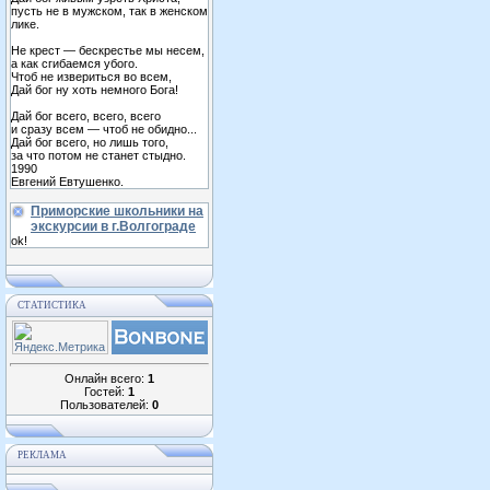
пусть не в мужском, так в женском
лике.
Не крест — бескрестье мы несем,
а как сгибаемся убого.
Чтоб не извериться во всем,
Дай бог ну хоть немного Бога!
Дай бог всего, всего, всего
и сразу всем — чтоб не обидно...
Дай бог всего, но лишь того,
за что потом не станет стыдно.
1990
Евгений Евтушенко.
Приморские школьники на
экскурсии в г.Волгограде
ok!
СТАТИСТИКА
Онлайн всего:
1
Гостей:
1
Пользователей:
0
РЕКЛАМА