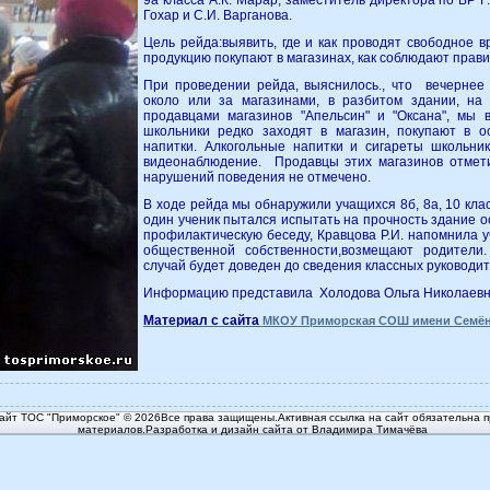
9а класса А.К. Марар, заместитель директора по ВР Г
Гохар и С.И. Варганова.
Цель рейда:выявить, где и как проводят свободное в
продукцию покупают в магазинах, как соблюдают прав
При проведении рейда, выяснилось., что вечерне
около или за магазинами, в разбитом здании, на
продавцами магазинов "Апельсин" и "Оксана", мы 
школьники редко заходят в магазин, покупают в о
напитки. Алкогольные напитки и сигареты школьни
видеонаблюдение. Продавцы этих магазинов отмети
нарушений поведения не отмечено.
В ходе рейда мы обнаружили учащихся 8б, 8а, 10 клас
один ученик пытался испытать на прочность здание ос
профилактическую беседу, Кравцова Р.И. напомнила
общественной собственности,возмещают родители
случай будет доведен до сведения классных руководи
Информацию представила Холодова Ольга Николаев
Материал с сайта
МКОУ Приморская СОШ имени Семён
йт ТОС "Приморское" © 2026Все права защищены.Активная ссылка на сайт обязательна п
материалов.Разработка и дизайн сайта от Владимира Тимачёва