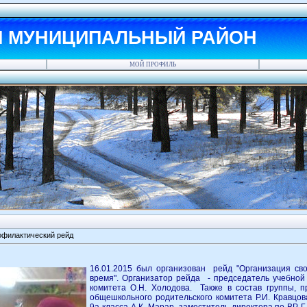
Й МУНИЦИПАЛЬНЫЙ РАЙОН
МОЙ ПРОФИЛЬ
офилактический рейд
16.01.2015 был организован рейд "Организация св
время". Организатор рейда - председатель учебной
комитета О.Н. Холодова. Также в состав группы, 
общешкольного родительского комитета Р.И. Кравцов