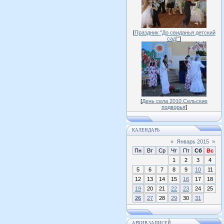
[
Праздник "До свиданья детский
сад!"
]
[
День села 2010.Сельские
подворья
]
КАЛЕНДАРЬ
«
Январь 2015
»
Пн
Вт
Ср
Чт
Пт
Сб
Вс
1
2
3
4
5
6
7
8
9
10
11
12
13
14
15
16
17
18
19
20
21
22
23
24
25
26
27
28
29
30
31
АРХИВ ЗАПИСЕЙ