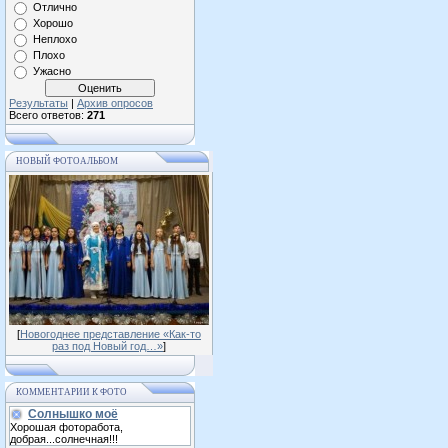
Отлично
Хорошо
Неплохо
Плохо
Ужасно
Результаты
|
Архив опросов
Всего ответов:
271
НОВЫЙ ФОТОАЛЬБОМ
[
Новогоднее представление «Как-то
раз под Новый год…»
]
КОММЕНТАРИИ К ФОТО
Солнышко моё
Хорошая фоторабота,
добрая...солнечная!!!