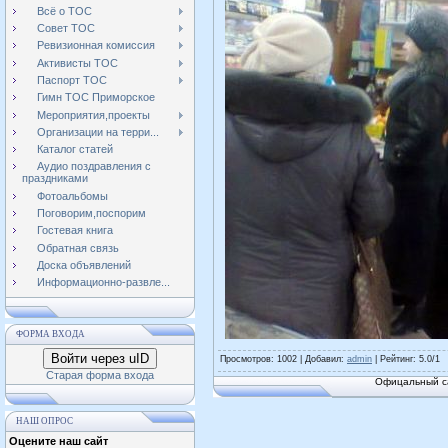
Всё о ТОС
Совет ТОС
Ревизионная комиссия
Активисты ТОС
Паспорт ТОС
Гимн ТОС Приморское
Мероприятия,проекты
Организации на терри...
Каталог статей
Аудио поздравления с
праздниками
Фотоальбомы
Поговорим,поспорим
Гостевая книга
Обратная связь
Доска объявлений
Информационно-развле...
ФОРМА ВХОДА
Войти через uID
Просмотров
: 1002 |
Добавил
:
admin
|
Рейтинг
:
5.0
/
1
Старая форма входа
Офицальный са
НАШ ОПРОС
Оцените наш сайт