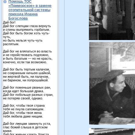
Помощь ТОС
«Приморское» в замене
отопительной системы
прихода Иоанна
Богослова
Дай бог!
Дай бог слепцам глаза вернуть
и спины выпрямить горбатым.
Дай бог быть богом хоть чуть-
чуть,
но быть нельзя чуть-чуть
распятым.
Дай бог не вляпаться во власть
и не геройствовать подложно,
и быть богатым — но не красть,
конечно, если так возможно.
Дай бог быть тертым калачом,
не сожранным ничьею шайкой,
ни жертвой быть, ни палачом,
ни барином, ни попрошайкой.
Дай бог поменьше рваных ран,
когда идет большая драка.
Дай бог побольше разных стран,
не потеряв своей, однако.
Дай бог, чтобы твоя страна
тебя не пнула сапожищем.
Дай бог, чтобы твоя жена
тебя любила даже нищим.
Дай бог лжецам замкнуть уста,
глас божий слыша в детском
крике.
Дай бог живым узреть Христа,