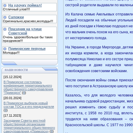
сестрой родители выдавали по маленьк
На удочку поймал!
Отличный улов!!!!
Из Калача семью Акельевых отправили
Сапожки
Людей посадили на обычные угольные
Оригинально,красиво,молодцы!!!
из дней поездки к Николаю подошел нем
Праздник на улице
что мальчик очень похож на его сына, к
Советской
Очень здорово!Больше бы таких
от нестерпимого голода.
праздников!!!
На Украине, в городе Миргороде, детям
Приморские певуньи
Молодцы!!!
их иногда кормили, а когда закончил
полумесяца Николаю и его сестре приш
табунщиком и даже научился чинит
НАШИ НОВОСТИ
освобождения советскими войсками.
[15.12.2024]
После окончания войны семья приехал
В Приморске состоялась
конференция территориального
чего поступил в Астраханскую школу юн
общественного самоуправления
"Приморск"
(
0
)
Казалось, что для молодого человек
[20.01.2024]
начальника судовой радиостанции, жиз
В Приморске выбрали новый
состав ТОСа и его председателя
решил изменить свою судьбу и посв
(
0
)
института, с 1958 по 2010 год, впло
[17.11.2023]
трудился на ниве образования – сн
Заседании Совета местной
общественной организации
Красносельской школы. С 1977 по 1990
территориального общественного
самоуправления «Приморск»
(
0
)