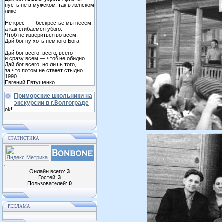
пусть не в мужском, так в женском
лике.
Не крест — бескрестье мы несем,
а как сгибаемся убого.
Чтоб не извериться во всем,
Дай бог ну хоть немного Бога!
Дай бог всего, всего, всего
и сразу всем — чтоб не обидно...
Дай бог всего, но лишь того,
за что потом не станет стыдно.
1990
Евгений Евтушенко.
Приморские школьники на
экскурсии в г.Волгограде
ok!
СТАТИСТИКА
Онлайн всего:
3
Гостей:
3
Пользователей:
0
РЕКЛАМА