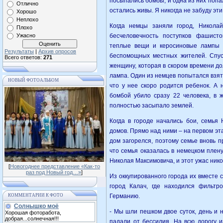
посыпались бомбы, и одна из них попа
Отлично
остались живы. Я никогда не забуду эт
Хорошо
Неплохо
Когда немцы заняли город, Николай
Плохо
Ужасно
бесчеловечность поступков фашисто
теплые вещи и керосиновые лампы –
Результаты
|
Архив опросов
беспомощных местных жителей. Спус
Всего ответов:
271
женщину, которая в скором времени д
лампа. Один из немцев попытался взят
НОВЫЙ ФОТОАЛЬБОМ
что у нее скоро родится ребенок. А 
бомбой убило сразу 22 человека, в ж
полностью засыпало землей.
Когда в городе начались бои, семья
домов. Прямо над ними – на первом этаж
дом загорелся, поэтому семье вновь п
что семья оказалась в немецком плен
Николая Максимовича, и этот ужас нико
[
Новогоднее представление «Как-то
раз под Новый год…»
]
Из оккупированного города их вместе 
город Калач, где находился фильтр
КОММЕНТАРИИ К ФОТО
Германию.
Солнышко моё
- Мы шли пешком двое суток, день и 
Хорошая фоторабота,
добрая...солнечная!!!
падали от бессилия. На всю дорогу 