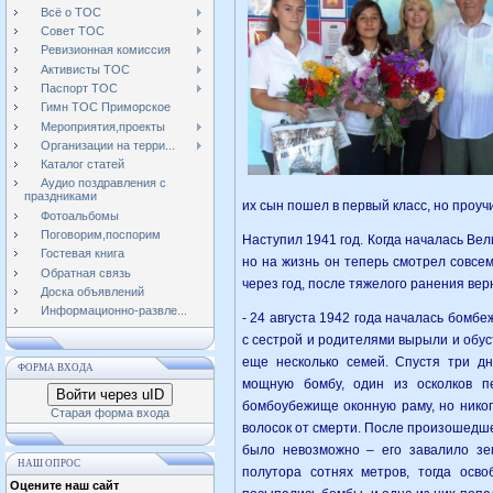
Всё о ТОС
Совет ТОС
Ревизионная комиссия
Активисты ТОС
Паспорт ТОС
Гимн ТОС Приморское
Мероприятия,проекты
Организации на терри...
Каталог статей
Аудио поздравления с
праздниками
их сын пошел в первый класс, но проучи
Фотоальбомы
Поговорим,поспорим
Наступил 1941 год. Когда началась Вел
Гостевая книга
но на жизнь он теперь смотрел совсе
Обратная связь
через год, после тяжелого ранения ве
Доска объявлений
Информационно-развле...
- 24 августа 1942 года началась бомб
с сестрой и родителями вырыли и обус
еще несколько семей. Спустя три д
ФОРМА ВХОДА
мощную бомбу, один из осколков п
Войти через uID
бомбоубежище оконную раму, но никог
Старая форма входа
волосок от смерти. После произошедш
было невозможно – его завалило зе
НАШ ОПРОС
полутора сотнях метров, тогда осв
Оцените наш сайт