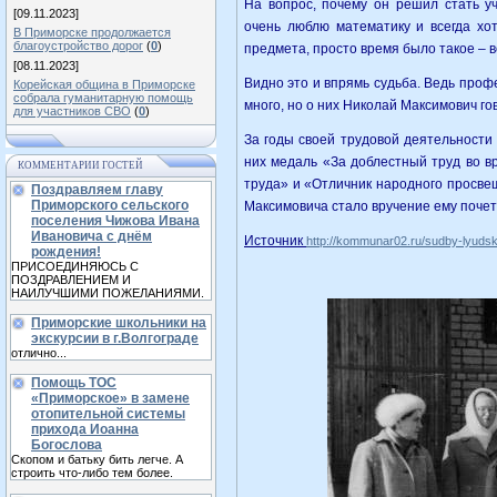
На вопрос, почему он решил стать у
[09.11.2023]
очень люблю математику и всегда хо
В Приморске продолжается
благоустройство дорог
(
0
)
предмета, просто время было такое – во
[08.11.2023]
Видно это и впрямь судьба. Ведь проф
Корейская община в Приморске
собрала гуманитарную помощь
много, но о них Николай Максимович го
для участников СВО
(
0
)
За годы своей трудовой деятельности
них медаль «За доблестный труд во в
КОММЕНТАРИИ ГОСТЕЙ
труда» и «Отличник народного просве
Поздравляем главу
Приморского сельского
Максимовича стало вручение ему почетн
поселения Чижова Ивана
Ивановича с днём
Источник
http://kommunar02.ru/sudby-lyudski
рождения!
ПРИСОЕДИНЯЮСЬ С
ПОЗДРАВЛЕНИЕМ И
НАИЛУЧШИМИ ПОЖЕЛАНИЯМИ.
Приморские школьники на
экскурсии в г.Волгограде
отлично...
Помощь ТОС
«Приморское» в замене
отопительной системы
прихода Иоанна
Богослова
Скопом и батьку бить легче. А
строить что-либо тем более.