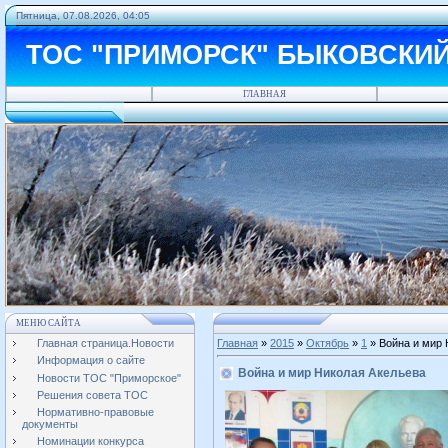
Пятница, 07.08.2026, 04:05
ТОС "ПРИМОРСК" БЫКОВСКИ
ГЛАВНАЯ
МЕНЮ САЙТА
Главная страница.Новости
Главная
»
2015
»
Октябрь
»
1
» Война и мир 
Информация о сайте
Война и мир Николая Акельева
Новости ТОС "Приморское"
Решения совета ТОС
Нормативно-правовые
документы
Номинации конкурса