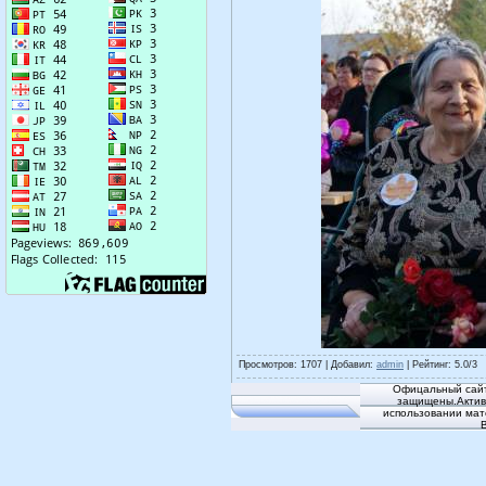
Просмотров
: 1707 |
Добавил
:
admin
|
Рейтинг
:
5.0
/
3
Офицальный сайт
защищены.Активн
использовании мат