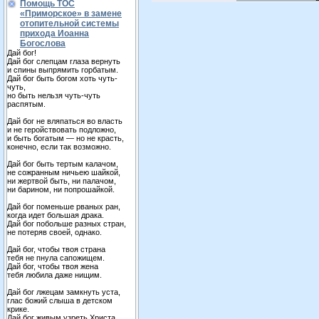
Помощь ТОС
«Приморское» в замене
отопительной системы
прихода Иоанна
Богослова
Дай бог!
Дай бог слепцам глаза вернуть
и спины выпрямить горбатым.
Дай бог быть богом хоть чуть-
чуть,
но быть нельзя чуть-чуть
распятым.
Дай бог не вляпаться во власть
и не геройствовать подложно,
и быть богатым — но не красть,
конечно, если так возможно.
Дай бог быть тертым калачом,
не сожранным ничьею шайкой,
ни жертвой быть, ни палачом,
ни барином, ни попрошайкой.
Дай бог поменьше рваных ран,
когда идет большая драка.
Дай бог побольше разных стран,
не потеряв своей, однако.
Дай бог, чтобы твоя страна
тебя не пнула сапожищем.
Дай бог, чтобы твоя жена
тебя любила даже нищим.
Дай бог лжецам замкнуть уста,
глас божий слыша в детском
крике.
Дай бог живым узреть Христа,