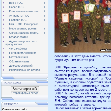
Всё о ТОС
Совет ТОС
Ревизионная комиссия
Активисты ТОС
Паспорт ТОС
Гимн ТОС Приморское
Мероприятия,проекты
Организации на терри...
Каталог статей
Аудио поздравления с
праздниками
Фотоальбомы
Поговорим,поспорим
собрались в этот день вместе, чтоб
Гостевая книга
будет лучшим на этот раз.
Обратная связь
Доска объявлений
ВПК "Красная гвоздика"под руков
Информационно-развле...
смотре-конкурсе военно-патриотич
высоких результатов. В строевой по
"Ратные страницы истории" и "О
лучшими, в силовой подготовке занял
ФОРМА ВХОДА
в литературной композиции были
Войти через uID
районном конкурсе занял 2 место ,
Старая форма входа
ВПК "Патриот" , на областной смотр
Команду помогала готовить трене
Е.Н. Сейчас воспитанники клуба ве
который пройдет в апреле.
НАШ ОПРОС
На состоявшемся затем торжественн
Оцените наш сайт