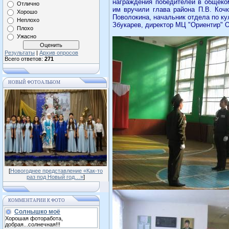
награждения победителей в общеком
Отлично
им вручили глава района П.В. Кочк
Хорошо
Поволокина, начальник отдела по ку
Неплохо
Збукарев, директор МЦ "Ориентир" О
Плохо
Ужасно
Результаты
|
Архив опросов
Всего ответов:
271
НОВЫЙ ФОТОАЛЬБОМ
[
Новогоднее представление «Как-то
раз под Новый год…»
]
КОММЕНТАРИИ К ФОТО
Солнышко моё
Хорошая фоторабота,
добрая...солнечная!!!