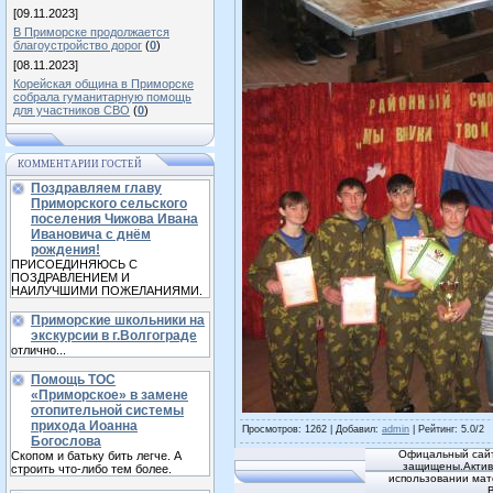
[09.11.2023]
В Приморске продолжается
благоустройство дорог
(
0
)
[08.11.2023]
Корейская община в Приморске
собрала гуманитарную помощь
для участников СВО
(
0
)
КОММЕНТАРИИ ГОСТЕЙ
Поздравляем главу
Приморского сельского
поселения Чижова Ивана
Ивановича с днём
рождения!
ПРИСОЕДИНЯЮСЬ С
ПОЗДРАВЛЕНИЕМ И
НАИЛУЧШИМИ ПОЖЕЛАНИЯМИ.
Приморские школьники на
экскурсии в г.Волгограде
отлично...
Помощь ТОС
«Приморское» в замене
отопительной системы
прихода Иоанна
Просмотров
: 1262 |
Добавил
:
admin
|
Рейтинг
:
5.0
/
2
Богослова
Офицальный сайт
Скопом и батьку бить легче. А
защищены.Активн
строить что-либо тем более.
использовании мат