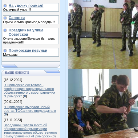
На удочку поймал!
Отличный улов!!!!
Сапожки
Оригинально,красиво,молодцы!!!
Праздник на улице
Советской
Очень здорово!Больше бы таких
праздников!!!
Приморские певуньи
Молодцы!!!
НАШИ НОВОСТИ
[15.12.2024]
В Приморске состоялась
конференция территориального
общественного самоуправления
"Приморск"
(
0
)
[20.01.2024]
В Приморске выбрали новый
состав ТОСа и его председателя
(
0
)
[17.11.2023]
Заседании Совета местной
общественной организации
территориального общественного
самоуправления «Приморск»
(
0
)