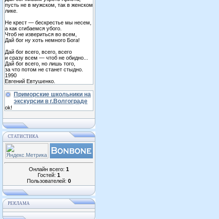
пусть не в мужском, так в женском
лике.
Не крест — бескрестье мы несем,
а как сгибаемся убого.
Чтоб не извериться во всем,
Дай бог ну хоть немного Бога!
Дай бог всего, всего, всего
и сразу всем — чтоб не обидно...
Дай бог всего, но лишь того,
за что потом не станет стыдно.
1990
Евгений Евтушенко.
Приморские школьники на
экскурсии в г.Волгограде
ok!
СТАТИСТИКА
Онлайн всего:
1
Гостей:
1
Пользователей:
0
РЕКЛАМА