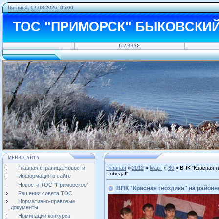
Пятница, 07.08.2026, 05:00
ТОС "ПРИМОРСК" БЫКОВСКИ
ГЛАВНАЯ
МЕНЮ САЙТА
Главная страница.Новости
Главная
»
2012
»
Март
»
30
» ВПК "Красная г
Победа!"
Информация о сайте
Новости ТОС "Приморское"
ВПК "Красная гвоздика" на районн
Решения совета ТОС
Нормативно-правовые
документы
Номинации конкурса