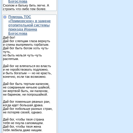
Богослова
Скопом и батьку бить легче. А
строить что-либо тем более.
Помощь ТОС
«Приморское» в замене
отопительной системы
прихода Иоанна
Богослова
Дай бог!
Дай бог слепцам глаза вернуть
и спины выпрямить горбатым.
Дай бог быть богом хоть чуть-
чуть,
но быть нельзя чуть-чуть
распятым.
Дай бог не вляпаться во власть
и не геройствовать подложно,
и быть богатым — но не красть,
конечно, если так возможно.
Дай бог быть тертым калачом,
не сожранным ничьею шайкой,
ни жертвой быть, ни палачом,
ни барином, ни попрошайкой.
Дай бог поменьше рваных ран,
когда идет большая драка.
Дай бог побольше разных стран,
не потеряв своей, однако.
Дай бог, чтобы твоя страна
тебя не пнула сапожищем.
Дай бог, чтобы твоя жена
тебя любила даже нищим.