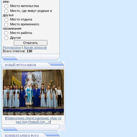
это:
Место жительства
Место, где живут родные и
друзья
Место отдыха
Место временного
проживания
Место работы
Другое
Результаты
|
Архив опросов
Всего ответов:
130
НОВЫЙ ФОТОАЛЬБОМ
[
Новогоднее представление «Как-то
раз под Новый год…»
]
КОММЕНТАРИИ К ФОТО