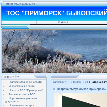
Четверг, 06.08.2026, 13:01
ТОС "ПРИМОРСК" БЫКОВСКИ
ГЛАВНАЯ
МЕНЮ САЙТА
Главная страница.Новости
Главная
»
2016
»
Январь
»
28
» Встреча вып
Информация о сайте
Встреча выпускников Приморской 
Новости ТОС "Приморское"
Решения совета ТОС
Нормативно-правовые
документы
Номинации конкурса