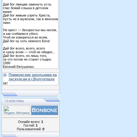
Дай бог лжецам замкнуть уста,
глас божий слыша в детском
крике.
Дай бог живым узреть Христа,
пусть не в мужском, так в женском
лике.
Не крест — бескрестье мы несем,
а как сгибаемся убого.
Чтоб не извериться во всем,
Дай бог ну хоть немного Бога!
Дай бог всего, всего, всего
и сразу всем — чтоб не обидно...
Дай бог всего, но лишь того,
за что потом не станет стыдно.
1990
Евгений Евтушенко.
Приморские школьники на
экскурсии в г.Волгограде
ok!
СТАТИСТИКА
Онлайн всего:
1
Гостей:
1
Пользователей:
0