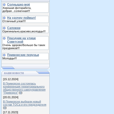
Солнышко моё
Хорошая фоторабота,
добрая...солнечная!!!
На удочку поймал!
Отличный улов!!!!
Сапожки
Оригинально,красиво,молодцы!!!
Праздник на улице
Советской
Очень здорово!Больше бы таких
праздников!!!
Приморские певуньи
Молодцы!!!
НАШИ НОВОСТИ
[15.12.2024]
В Приморске состоялась
конференция территориального
общественного самоуправления
"Приморск"
(
0
)
[20.01.2024]
В Приморске выбрали новый
состав ТОСа и его председателя
(
0
)
[17.11.2023]