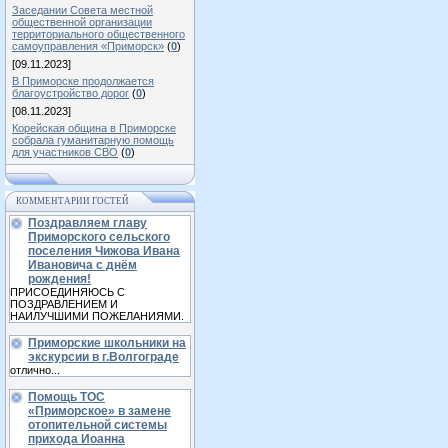
Заседании Совета местной
общественной организации
территориального общественного
самоуправления «Приморск»
(
0
)
[09.11.2023]
В Приморске продолжается
благоустройство дорог
(
0
)
[08.11.2023]
Корейская община в Приморске
собрала гуманитарную помощь
для участников СВО
(
0
)
КОММЕНТАРИИ ГОСТЕЙ
Поздравляем главу
Приморского сельского
поселения Чижова Ивана
Ивановича с днём
рождения!
ПРИСОЕДИНЯЮСЬ С
ПОЗДРАВЛЕНИЕМ И
НАИЛУЧШИМИ ПОЖЕЛАНИЯМИ.
Приморские школьники на
экскурсии в г.Волгограде
отлично...
Помощь ТОС
«Приморское» в замене
отопительной системы
прихода Иоанна