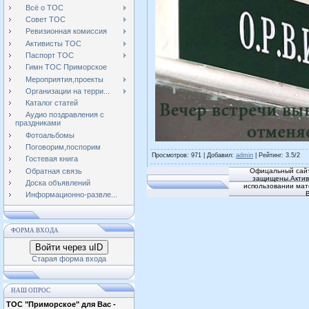
Всё о ТОС
Совет ТОС
Ревизионная комиссия
Активисты ТОС
Паспорт ТОС
Гимн ТОС Приморское
Мероприятия,проекты
Организации на терри...
Каталог статей
Аудио поздравления с
праздниками
Фотоальбомы
Поговорим,поспорим
Просмотров
: 971 |
Добавил
:
admin
|
Рейтинг
:
3.5
/
2
Гостевая книга
Обратная связь
Офицальный сайт
защищены.Активн
Доска объявлений
использовании мат
Информационно-развле...
ФОРМА ВХОДА
Войти через uID
Старая форма входа
НАШ ОПРОС
ТОС "Приморское" для Вас -