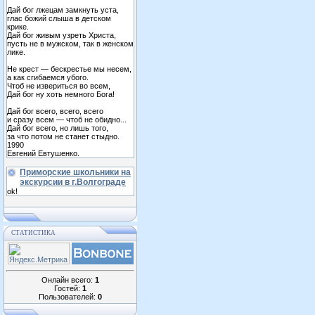
Дай бог лжецам замкнуть уста,
глас божий слыша в детском
крике.
Дай бог живым узреть Христа,
пусть не в мужском, так в женском
лике.
Не крест — бескрестье мы несем,
а как сгибаемся убого.
Чтоб не извериться во всем,
Дай бог ну хоть немного Бога!
Дай бог всего, всего, всего
и сразу всем — чтоб не обидно...
Дай бог всего, но лишь того,
за что потом не станет стыдно.
1990
Евгений Евтушенко.
Приморские школьники на
экскурсии в г.Волгограде
ok!
СТАТИСТИКА
Онлайн всего:
1
Гостей:
1
Пользователей:
0