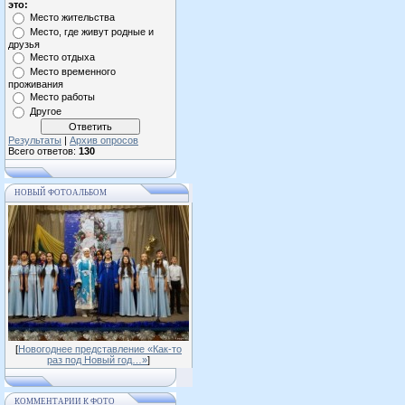
это:
Место жительства
Место, где живут родные и
друзья
Место отдыха
Место временного
проживания
Место работы
Другое
Результаты
|
Архив опросов
Всего ответов:
130
НОВЫЙ ФОТОАЛЬБОМ
[
Новогоднее представление «Как-то
раз под Новый год…»
]
КОММЕНТАРИИ К ФОТО