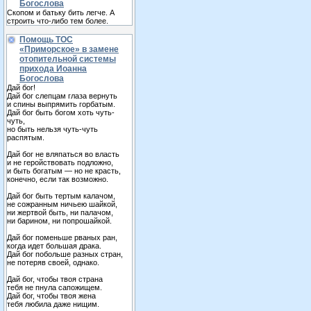
Богослова
Скопом и батьку бить легче. А
строить что-либо тем более.
Помощь ТОС
«Приморское» в замене
отопительной системы
прихода Иоанна
Богослова
Дай бог!
Дай бог слепцам глаза вернуть
и спины выпрямить горбатым.
Дай бог быть богом хоть чуть-
чуть,
но быть нельзя чуть-чуть
распятым.
Дай бог не вляпаться во власть
и не геройствовать подложно,
и быть богатым — но не красть,
конечно, если так возможно.
Дай бог быть тертым калачом,
не сожранным ничьею шайкой,
ни жертвой быть, ни палачом,
ни барином, ни попрошайкой.
Дай бог поменьше рваных ран,
когда идет большая драка.
Дай бог побольше разных стран,
не потеряв своей, однако.
Дай бог, чтобы твоя страна
тебя не пнула сапожищем.
Дай бог, чтобы твоя жена
тебя любила даже нищим.