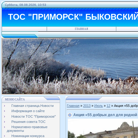
Суббота, 08.08.2026, 10:53
ТОС "ПРИМОРСК" БЫКОВСКИ
ГЛАВНАЯ
МЕНЮ САЙТА
Главная страница.Новости
Главная
»
2013
»
Июль
»
12
» Акция «55 добр
Информация о сайте
Акция «55 добрых дел для родной
Новости ТОС "Приморское"
Решения совета ТОС
Нормативно-правовые
документы
Номинации конкурса