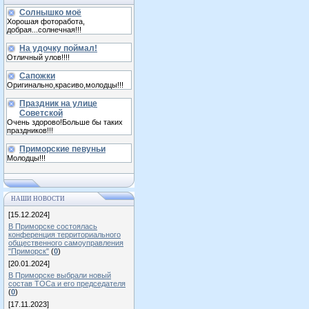
Солнышко моё
Хорошая фоторабота,
добрая...солнечная!!!
На удочку поймал!
Отличный улов!!!!
Сапожки
Оригинально,красиво,молодцы!!!
Праздник на улице
Советской
Очень здорово!Больше бы таких
праздников!!!
Приморские певуньи
Молодцы!!!
НАШИ НОВОСТИ
[15.12.2024]
В Приморске состоялась
конференция территориального
общественного самоуправления
"Приморск"
(
0
)
[20.01.2024]
В Приморске выбрали новый
состав ТОСа и его председателя
(
0
)
[17.11.2023]