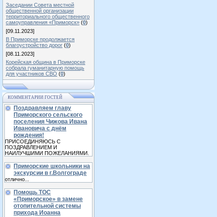
Заседании Совета местной
общественной организации
территориального общественного
самоуправления «Приморск»
(
0
)
[09.11.2023]
В Приморске продолжается
благоустройство дорог
(
0
)
[08.11.2023]
Корейская община в Приморске
собрала гуманитарную помощь
для участников СВО
(
0
)
КОММЕНТАРИИ ГОСТЕЙ
Поздравляем главу
Приморского сельского
поселения Чижова Ивана
Ивановича с днём
рождения!
ПРИСОЕДИНЯЮСЬ С
ПОЗДРАВЛЕНИЕМ И
НАИЛУЧШИМИ ПОЖЕЛАНИЯМИ.
Приморские школьники на
экскурсии в г.Волгограде
отлично...
Помощь ТОС
«Приморское» в замене
отопительной системы
прихода Иоанна