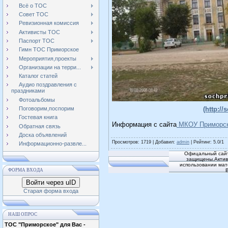
Всё о ТОС
Совет ТОС
Ревизионная комиссия
Активисты ТОС
Паспорт ТОС
Гимн ТОС Приморское
Мероприятия,проекты
Организации на терри...
Каталог статей
Аудио поздравления с
праздниками
Фотоальбомы
(http:/
Поговорим,поспорим
Гостевая книга
Информация с сайта
МКОУ Приморск
Обратная связь
Доска объявлений
Просмотров
: 1719 |
Добавил
:
admin
|
Рейтинг
:
5.0
/
1
Информационно-развле...
Офицальный сайт
защищены.Активн
использовании мат
ФОРМА ВХОДА
Войти через uID
Старая форма входа
НАШ ОПРОС
ТОС "Приморское" для Вас -