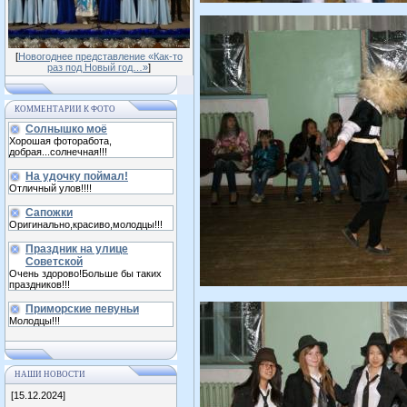
[
Новогоднее представление «Как-то
раз под Новый год…»
]
КОММЕНТАРИИ К ФОТО
Солнышко моё
Хорошая фоторабота,
добрая...солнечная!!!
На удочку поймал!
Отличный улов!!!!
Сапожки
Оригинально,красиво,молодцы!!!
Праздник на улице
Советской
Очень здорово!Больше бы таких
праздников!!!
Приморские певуньи
Молодцы!!!
НАШИ НОВОСТИ
[15.12.2024]