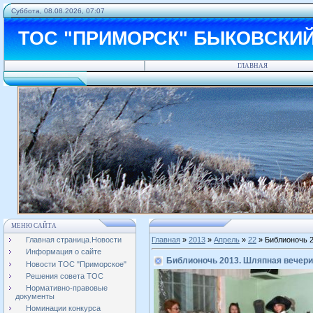
Суббота, 08.08.2026, 07:07
ТОС "ПРИМОРСК" БЫКОВСКИ
ГЛАВНАЯ
МЕНЮ САЙТА
Главная страница.Новости
Главная
»
2013
»
Апрель
»
22
» Библионочь 2
Информация о сайте
Библионочь 2013. Шляпная вечерин
Новости ТОС "Приморское"
Решения совета ТОС
Нормативно-правовые
документы
Номинации конкурса