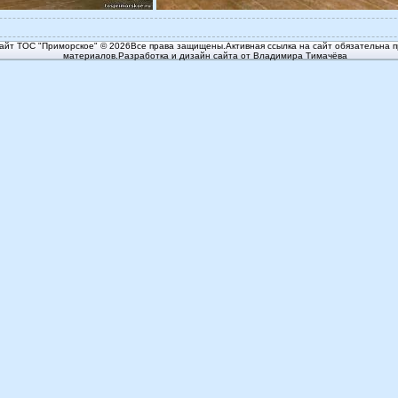
йт ТОС "Приморское" © 2026Все права защищены.Активная ссылка на сайт обязательна п
материалов.Разработка и дизайн сайта от Владимира Тимачёва