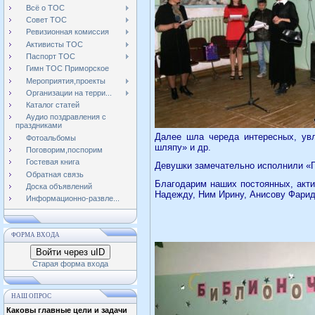
Всё о ТОС
Совет ТОС
Ревизионная комиссия
Активисты ТОС
Паспорт ТОС
Гимн ТОС Приморское
Мероприятия,проекты
Организации на терри...
Каталог статей
Аудио поздравления с
праздниками
Далее шла череда интересных, увл
Фотоальбомы
шляпу» и др.
Поговорим,поспорим
Гостевая книга
Девушки замечательно исполнили «Га
Обратная связь
Благодарим наших постоянных, акти
Доска объявлений
Надежду, Ним Ирину, Анисову Фарид
Информационно-развле...
ФОРМА ВХОДА
Войти через uID
Старая форма входа
НАШ ОПРОС
Каковы главные цели и задачи