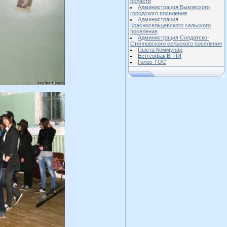
области
Администрация Быковского
городского поселения
Администрация
Красносельцевского сельского
поселения
Администрация Солдатско-
Степновского сельского поселения
Газета Коммунар
Естгеофак ВГПИ
Голос ТОС