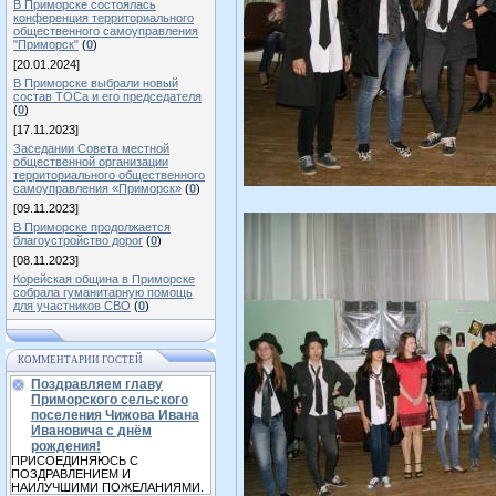
В Приморске состоялась
конференция территориального
общественного самоуправления
"Приморск"
(
0
)
[20.01.2024]
В Приморске выбрали новый
состав ТОСа и его председателя
(
0
)
[17.11.2023]
Заседании Совета местной
общественной организации
территориального общественного
самоуправления «Приморск»
(
0
)
[09.11.2023]
В Приморске продолжается
благоустройство дорог
(
0
)
[08.11.2023]
Корейская община в Приморске
собрала гуманитарную помощь
для участников СВО
(
0
)
КОММЕНТАРИИ ГОСТЕЙ
Поздравляем главу
Приморского сельского
поселения Чижова Ивана
Ивановича с днём
рождения!
ПРИСОЕДИНЯЮСЬ С
ПОЗДРАВЛЕНИЕМ И
НАИЛУЧШИМИ ПОЖЕЛАНИЯМИ.