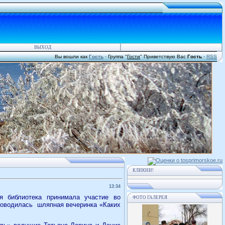
ВЫХОД
Вы вошли как
Гость
·
Группа
"
Гости
"
Приветствую Вас
Гость
·
RSS
КЛИКНИ!
13:34
я библиотека принимала участие во
ФОТО ГАЛЕРЕЯ
роводилась
шляпная вечеринка «Каких