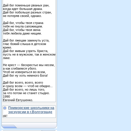
Дай бог поменьше рваных ран,
когда идет большая драка.
Дай бог побольше разных стран,
не потеряв своей, однако.
Дай бог, чтобы твоя страна
тебя не пнула сапожищем.
Дай бог, чтобы твоя жена
тебя любила даже нищим.
Дай бог лжецам замкнуть уста,
глас божий слыша в детском
крике.
Дай бог живым узреть Христа,
пусть не в мужском, так в женском
лике.
Не крест — бескрестье мы несем,
а как сгибаемся убого.
Чтоб не извериться во всем,
Дай бог ну хоть немного Бога!
Дай бог всего, всего, всего
и сразу всем — чтоб не обидно...
Дай бог всего, но лишь того,
за что потом не станет стыдно.
1990
Евгений Евтушенко.
Приморские школьники на
экскурсии в г.Волгограде
ok!