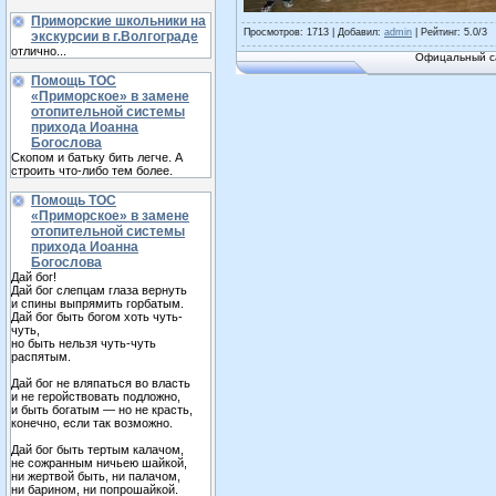
Приморские школьники на
Просмотров
: 1713 |
Добавил
:
admin
|
Рейтинг
:
5.0
/
3
экскурсии в г.Волгограде
отлично...
Офицальный са
Помощь ТОС
«Приморское» в замене
отопительной системы
прихода Иоанна
Богослова
Скопом и батьку бить легче. А
строить что-либо тем более.
Помощь ТОС
«Приморское» в замене
отопительной системы
прихода Иоанна
Богослова
Дай бог!
Дай бог слепцам глаза вернуть
и спины выпрямить горбатым.
Дай бог быть богом хоть чуть-
чуть,
но быть нельзя чуть-чуть
распятым.
Дай бог не вляпаться во власть
и не геройствовать подложно,
и быть богатым — но не красть,
конечно, если так возможно.
Дай бог быть тертым калачом,
не сожранным ничьею шайкой,
ни жертвой быть, ни палачом,
ни барином, ни попрошайкой.