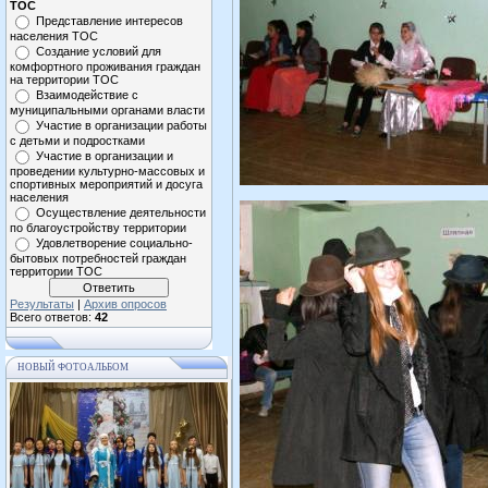
ТОС
Представление интересов
населения ТОС
Создание условий для
комфортного проживания граждан
на территории ТОС
Взаимодействие с
муниципальными органами власти
Участие в организации работы
с детьми и подростками
Участие в организации и
проведении культурно-массовых и
спортивных мероприятий и досуга
населения
Осуществление деятельности
по благоустройству территории
Удовлетворение социально-
бытовых потребностей граждан
территории ТОС
Результаты
|
Архив опросов
Всего ответов:
42
НОВЫЙ ФОТОАЛЬБОМ