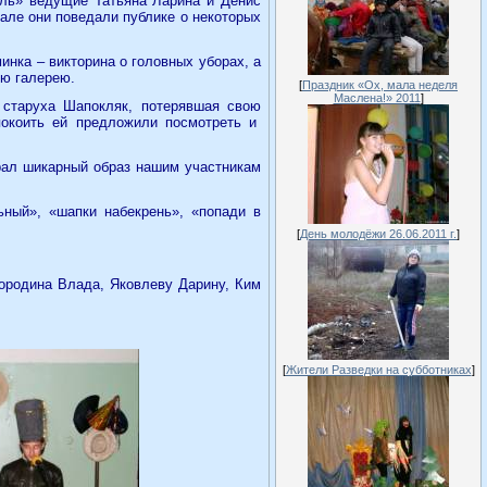
ель» ведущие Татьяна Ларина и Денис
але они поведали публике о некоторых
нка – викторина о головных уборах, а
ую галерею.
[
Праздник «Ох, мала неделя
Маслена!» 2011
]
 старуха Шапокляк, потерявшая свою
окоить ей предложили посмотреть и
рал шикарный образ нашим участникам
ьный», «шапки набекрень», «попади в
[
День молодёжи 26.06.2011 г.
]
ородина Влада, Яковлеву Дарину, Ким
[
Жители Разведки на субботниках
]