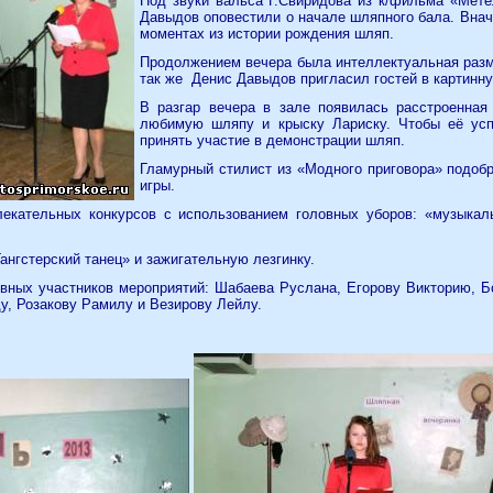
Под звуки вальса Г.Свиридова из к/фильма «Мет
Давыдов оповестили о начале шляпного бала. Внач
моментах из истории рождения шляп.
Продолжением вечера была интеллектуальная разми
так же
Денис Давыдов пригласил гостей в картинн
В разгар вечера в зале появилась расстроенная
любимую шляпу и крыску Лариску. Чтобы её усп
принять участие в демонстрации шляп.
Гламурный стилист из «Модного приговора» подоб
игры.
екательных конкурсов с использованием головных уборов: «музыкал
нгстерский танец» и зажигательную лезгинку.
вных участников мероприятий: Шабаева Руслана, Егорову Викторию, Б
у, Розакову Рамилу и Везирову Лейлу.