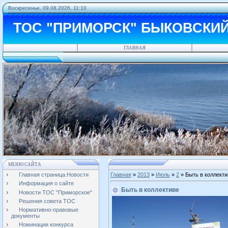
Воскресенье, 09.08.2026, 11:10
ТОС "ПРИМОРСК" БЫКОВСКИ
ГЛАВНАЯ
МЕНЮ САЙТА
Главная страница.Новости
Главная
»
2013
»
Июль
»
2
» Быть в коллекти
Информация о сайте
Быть в коллективе
Новости ТОС "Приморское"
Решения совета ТОС
Нормативно-правовые
документы
Номинации конкурса