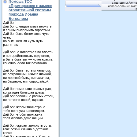
Помощь ТОС
защищены.Активн
«Приморское» в замене
использовании мат
отопительной системы
прихода Иоанна
Богослова
Дай бог!
Дай бог слепцам глаза вернуть
и спины выпрямить горбатым.
Дай бог быть богом хоть чуть-
чуть,
но быть нельзя чуть-чуть
распятым.
Дай бог не вляпаться во власть
и не геройствовать подложно,
и быть богатым — но не красть,
конечно, если так возможно.
Дай бог быть тертым калачом,
не сожранным ничьею шайкой,
ни жертвой быть, ни палачом,
ни барином, ни попрошайкой.
Дай бог поменьше рваных ран,
когда идет большая драка.
Дай бог побольше разных стран,
не потеряв своей, однако.
Дай бог, чтобы твоя страна
тебя не пнула сапожищем.
Дай бог, чтобы твоя жена
тебя любила даже нищим.
Дай бог лжецам замкнуть уста,
глас божий слыша в детском
крике.
Дай бог живым узреть Христа,