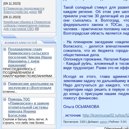
[09.11.2023]
Такой солидный стимул для развит
В Приморске продолжается
каждом регионе. Об этом уже шел
благоустройство дорог
(
0
)
приняли участие 30 делегаций из р
[08.11.2023]
они съехались в Волгоград, что
Корейская община в Приморске
федерального закона о ТОСах, у
собрала гуманитарную помощь
человек - практически половину нас
для участников СВО
(
0
)
Волгоградская область является ли
- На пленарном заседании «зацепи
КОММЕНТАРИИ ГОСТЕЙ
Волжского, - делится впечатления
Поздравляем главу
сожалела, что из бюджета города-
Приморского сельского
общественные дела.
поселения Чижова Ивана
Оппонируя горожанке, Наталия Кири
Ивановича с днём
- Каждый рубль, вложенный в тосов
рождения!
виде трудозатрат. Разве это не эфф
ПРИСОЕДИНЯЮСЬ С
ПОЗДРАВЛЕНИЕМ И
НАИЛУЧШИМИ ПОЖЕЛАНИЯМИ.
Исходя из этого, глава админис
земляками задачу по дальнейшему в
Приморские школьники на
Надо достучаться до каждого, чт
экскурсии в г.Волгограде
территории надо решить в первую о
отлично...
до конца с присущим нашим людям
помогут финансово.
Помощь ТОС
«Приморское» в замене
Ольга ОСЬМАКОВА
отопительной системы
прихода Иоанна
источник
http://kommunar02.ru/tos/52
Богослова
Скопом и батьку бить легче. А
Просмотров
: 1324 |
Добавил
:
admin
|
Рейтинг
:
5.0
/
1
строить что-либо тем более.
Офицальный сайт