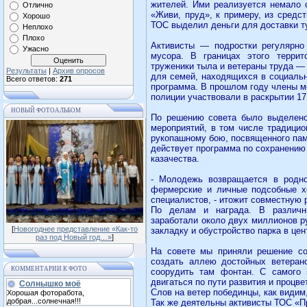
жителей. Ими реализуется немало 
Отлично
«Живи, пруд», к примеру, из средс
Хорошо
ТОС выделил деньги для доставки т
Неплохо
Плохо
Активисты — подростки регулярн
Ужасно
мусора. В границах этого террит
труженики тыла и ветераны труда —
Результаты
|
Архив опросов
для семей, находящихся в социальн
Всего ответов:
271
программа. В прошлом году члены м
полиции участвовали в раскрытии 17
НОВЫЙ ФОТОАЛЬБОМ
По решению совета было выделено
мероприятий, в том числе традицио
рукопашному бою, посвященного пам
действует программа по сохранению
казачества.
- Молодежь возвращается в родно
фермерские и личные подсобные х
специалистов, - итожит совместную 
По делам и награда. В различны
заработали около двух миллионов р
[
Новогоднее представление «Как-то
закладку и обустройство парка в цен
раз под Новый год…»
]
На совете мы приняли решение с
создать аллею достойных ветеран
КОММЕНТАРИИ К ФОТО
соорудить там фонтан. С самого
двигаться по пути развития и процв
Солнышко моё
Слов на ветер побединцы, как видим,
Хорошая фоторабота,
добрая...солнечная!!!
Так же деятельны активисты ТОС «П