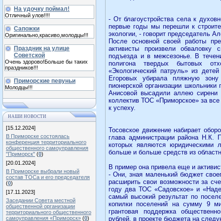
На удочку поймал!
Отличный улов!!!!
- От благоустройства села к духов
первые годы мы перешли к строите
Сапожки
экологии, - говорит председатель А
Оригинально,красиво,молодцы!!!
После основной своей работы пр
Праздник на улице
активисты произвели обваловку 
Советской
подъезда и в межсезонье. В течен
Очень здорово!Больше бы таких
полигона твердых бытовых отх
праздников!!!
«Экологический патруль» из детей
Егоровых убирала пляжную зону 
Приморские певуньи
пионерской организации школьники 
Молодцы!!!
Анисовой высадили аллею сирени 
коллектив ТОС «Приморское» за все
к успеху.
НАШИ НОВОСТИ
[15.12.2024]
Тосовское движение набирает оборо
В Приморске состоялась
глава администрации района Н.К. П
конференция территориального
которых являются юридическими л
общественного самоуправления
больше и больше средств из областн
"Приморск"
(
0
)
[20.01.2024]
В пример она привела еще и активис
В Приморске выбрали новый
- Они, зная маленький бюджет свое
состав ТОСа и его председателя
расширить свои возможности за сче
(
0
)
году два ТОС «Садовское» и «Над
[17.11.2023]
самый высокий результат по посел
Заседании Совета местной
копилки поселений на сумму 9 м
общественной организации
грантовая поддержка общественн
территориального общественного
самоуправления «Приморск»
(
0
)
рублей, в проекте бюджета на след