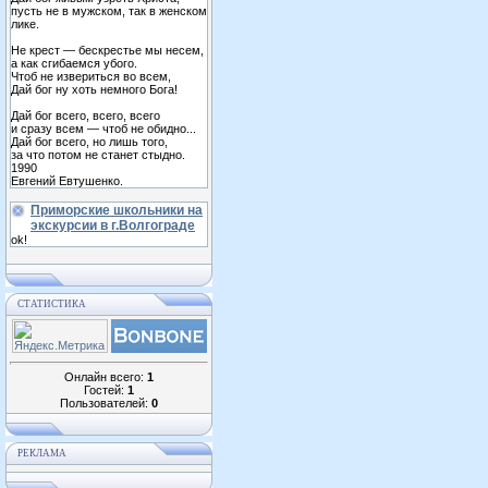
пусть не в мужском, так в женском
лике.
Не крест — бескрестье мы несем,
а как сгибаемся убого.
Чтоб не извериться во всем,
Дай бог ну хоть немного Бога!
Дай бог всего, всего, всего
и сразу всем — чтоб не обидно...
Дай бог всего, но лишь того,
за что потом не станет стыдно.
1990
Евгений Евтушенко.
Приморские школьники на
экскурсии в г.Волгограде
ok!
СТАТИСТИКА
Онлайн всего:
1
Гостей:
1
Пользователей:
0
РЕКЛАМА