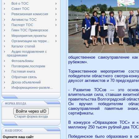
Всё о ТОС
Совет ТОС
Ревизионная комиссия
Активисты ТОС
Паспорт ТОС
Гимн ТОС Приморское
Мероприятия,проекты
Организации на терри...
Каталог статей
Аудио поздравления с
праздниками
общественное самоуправление ка
Фотоальбомы
рубежом».
Поговорим,поспорим
Торжественное мероприятие сос
Гостевая книга
победители областного смотра-конк
Обратная связь
двухсот активистов и 70 председате
Доска объявлений
Информационно-развле...
- Развитие ТОСов — это основа
влиятельная сила, ставшая визитной
правительства Волгоградской област
Он вручил победителям област
ФОРМА ВХОДА
самоуправлений памятные знак
Войти через uID
сертификаты.
Старая форма входа
В конкурсе «Образцовое ТОС» и 
миллиону 250 тысяч рублей два ТОСа
НАШ ОПРОС
Побединское было образовано в ок
Оцените наш сайт