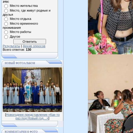
это:
Место жительства
Место, где живут родные и
друзья
Место отдыха
Место временного
проживания
Место работы
Другое
Результаты
|
Архив опросов
Всего ответов:
130
НОВЫЙ ФОТОАЛЬБОМ
[
Новогоднее представление «Как-то
раз под Новый год…»
]
КОММЕНТАРИИ К ФОТО