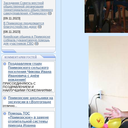
Заседании Совета местной
общественной организации
территориального общественного
самоуправления «Приморск»
(
0
)
[09.11.2023]
В Приморске продолжается
благоустройство дорог
(
0
)
[08.11.2023]
Корейская община в Приморске
собрала гуманитарную помощь
для участников СВО
(
0
)
КОММЕНТАРИИ ГОСТЕЙ
Поздравляем главу
Приморского сельского
поселения Чижова Ивана
Ивановича с днём
рождения!
ПРИСОЕДИНЯЮСЬ С
ПОЗДРАВЛЕНИЕМ И
НАИЛУЧШИМИ ПОЖЕЛАНИЯМИ.
Приморские школьники на
экскурсии в г.Волгограде
отлично...
Помощь ТОС
«Приморское» в замене
отопительной системы
прихода Иоанна