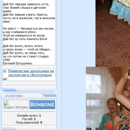
Дай бог лжецам замкнуть уста,
глас божий слыша в детском
крике.
Дай бог живым узреть Христа,
пусть не в мужском, так в женском
лике.
Не крест — бескрестье мы несем,
а как сгибаемся убого.
Чтоб не извериться во всем,
Дай бог ну хоть немного Бога!
Дай бог всего, всего, всего
и сразу всем — чтоб не обидно...
Дай бог всего, но лишь того,
за что потом не станет стыдно.
1990
Евгений Евтушенко.
Приморские школьники на
экскурсии в г.Волгограде
ok!
СТАТИСТИКА
Онлайн всего:
1
Гостей:
1
Пользователей:
0