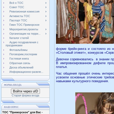
Всё о ТОС
Совет ТОС
Ревизионная комиссия
Активисты ТОС
Паспорт ТОС
Гимн ТОС Приморское
Мероприятия,проекты
Организации на терри...
Каталог статей
Аудио поздравления с
праздниками
форме брейн-ринга и состояло из н
Фотоальбомы
«Столовый этикет», конкурсов «Серв
Поговорим,поспорим
Гостевая книга
Девочки соревновались
в знании п
В импровизированном дефиле про
Обратная связь
платья.
Доска объявлений
Информационно-развле...
Час общения прошёл очень интерес
усвоили основные этические требо
навыками культурного поведения.
ФОРМА ВХОДА
Войти через uID
Старая форма входа
НАШ ОПРОС
ТОС "Приморское" для Вас -