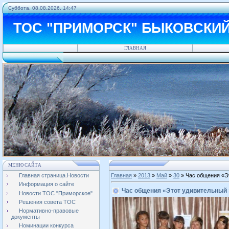
Суббота, 08.08.2026, 14:47
ТОС "ПРИМОРСК" БЫКОВСКИ
ГЛАВНАЯ
МЕНЮ САЙТА
Главная страница.Новости
Главная
»
2013
»
Май
»
30
» Час общения «Э
Информация о сайте
Час общения «Этот удивительный 
Новости ТОС "Приморское"
Решения совета ТОС
Нормативно-правовые
документы
Номинации конкурса