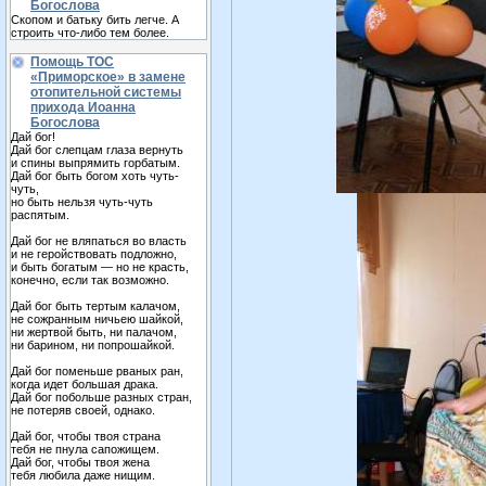
Богослова
Скопом и батьку бить легче. А
строить что-либо тем более.
Помощь ТОС
«Приморское» в замене
отопительной системы
прихода Иоанна
Богослова
Дай бог!
Дай бог слепцам глаза вернуть
и спины выпрямить горбатым.
Дай бог быть богом хоть чуть-
чуть,
но быть нельзя чуть-чуть
распятым.
Дай бог не вляпаться во власть
и не геройствовать подложно,
и быть богатым — но не красть,
конечно, если так возможно.
Дай бог быть тертым калачом,
не сожранным ничьею шайкой,
ни жертвой быть, ни палачом,
ни барином, ни попрошайкой.
Дай бог поменьше рваных ран,
когда идет большая драка.
Дай бог побольше разных стран,
не потеряв своей, однако.
Дай бог, чтобы твоя страна
тебя не пнула сапожищем.
Дай бог, чтобы твоя жена
тебя любила даже нищим.