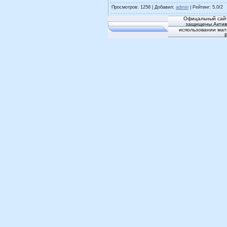
Просмотров
: 1258 |
Добавил
:
admin
|
Рейтинг
:
5.0
/
2
Офицальный сайт
защищены.Активн
использовании мат