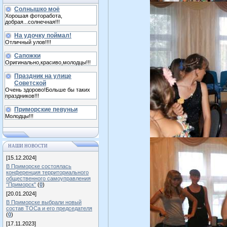
Солнышко моё
Хорошая фоторабота,
добрая...солнечная!!!
На удочку поймал!
Отличный улов!!!!
Сапожки
Оригинально,красиво,молодцы!!!
Праздник на улице
Советской
Очень здорово!Больше бы таких
праздников!!!
Приморские певуньи
Молодцы!!!
НАШИ НОВОСТИ
[15.12.2024]
В Приморске состоялась
конференция территориального
общественного самоуправления
"Приморск"
(
0
)
[20.01.2024]
В Приморске выбрали новый
состав ТОСа и его председателя
(
0
)
[17.11.2023]