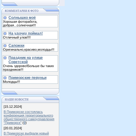
КОММЕНТАРИИ К ФОТО
Солнышко моё
Хорошая фоторабота,
добрая...солнечная!!!
На удочку поймал!
Отличный улов!!!!
Сапожки
Оригинально,красиво,молодцы!!!
Праздник на улице
Советской
Очень здорово!Больше бы таких
праздников!!!
Приморские певуньи
Молодцы!!!
НАШИ НОВОСТИ
[15.12.2024]
В Приморске состоялась
конференция территориального
общественного самоуправления
"Приморск"
(
0
)
[20.01.2024]
В Приморске выбрали новый