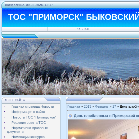
Воскресенье, 09.08.2026, 13:17
ТОС "ПРИМОРСК" БЫКОВСКИ
ГЛАВНАЯ
МЕНЮ САЙТА
Главная страница.Новости
Главная
»
2013
»
Февраль
»
17
» День влюбл
Информация о сайте
День влюбленных в Приморской ш
Новости ТОС "Приморское"
Решения совета ТОС
Нормативно-правовые
документы
Номинации конкурса