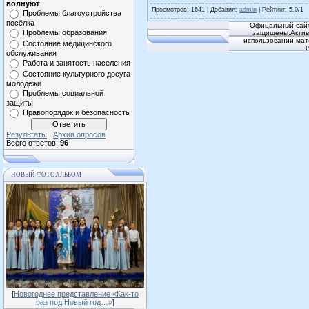
волнуют
Просмотров
: 1641 |
Добавил
:
admin
|
Рейтинг
:
5.0
/
1
Проблемы благоустройства
посёлка
Офицальный сайт
Проблемы образования
защищены.Активн
использовании мат
Состояние медицинского
обслуживания
Работа и занятость населения
Состояние культурного досуга
молодёжи
Проблемы социальной
защиты
Правопорядок и безопасность
Результаты
|
Архив опросов
Всего ответов:
96
НОВЫЙ ФОТОАЛЬБОМ
[
Новогоднее представление «Как-то
раз под Новый год…»
]