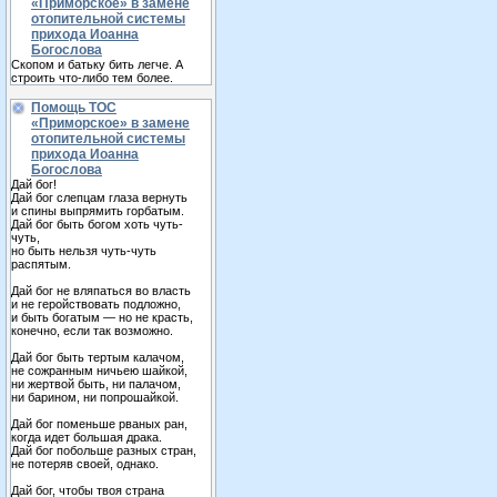
«Приморское» в замене
отопительной системы
прихода Иоанна
Богослова
Скопом и батьку бить легче. А
строить что-либо тем более.
Помощь ТОС
«Приморское» в замене
отопительной системы
прихода Иоанна
Богослова
Дай бог!
Дай бог слепцам глаза вернуть
и спины выпрямить горбатым.
Дай бог быть богом хоть чуть-
чуть,
но быть нельзя чуть-чуть
распятым.
Дай бог не вляпаться во власть
и не геройствовать подложно,
и быть богатым — но не красть,
конечно, если так возможно.
Дай бог быть тертым калачом,
не сожранным ничьею шайкой,
ни жертвой быть, ни палачом,
ни барином, ни попрошайкой.
Дай бог поменьше рваных ран,
когда идет большая драка.
Дай бог побольше разных стран,
не потеряв своей, однако.
Дай бог, чтобы твоя страна