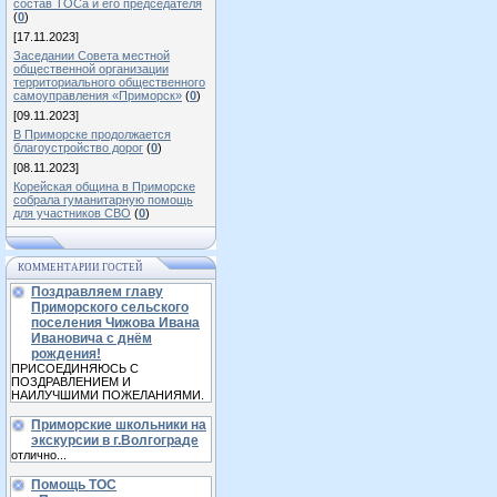
состав ТОСа и его председателя
(
0
)
[17.11.2023]
Заседании Совета местной
общественной организации
территориального общественного
самоуправления «Приморск»
(
0
)
[09.11.2023]
В Приморске продолжается
благоустройство дорог
(
0
)
[08.11.2023]
Корейская община в Приморске
собрала гуманитарную помощь
для участников СВО
(
0
)
КОММЕНТАРИИ ГОСТЕЙ
Поздравляем главу
Приморского сельского
поселения Чижова Ивана
Ивановича с днём
рождения!
ПРИСОЕДИНЯЮСЬ С
ПОЗДРАВЛЕНИЕМ И
НАИЛУЧШИМИ ПОЖЕЛАНИЯМИ.
Приморские школьники на
экскурсии в г.Волгограде
отлично...
Помощь ТОС