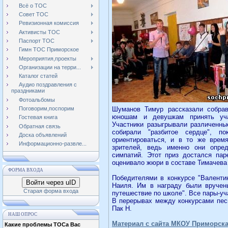
Всё о ТОС
Совет ТОС
Ревизионная комиссия
Активисты ТОС
Паспорт ТОС
Гимн ТОС Приморское
Мероприятия,проекты
Организации на терри...
Каталог статей
Аудио поздравления с
праздниками
Фотоальбомы
Шуманов Тимур рассказали собра
Поговорим,поспорим
юношам и девушкам принять учас
Гостевая книга
Участники разыгрывали различенны
Обратная связь
собирали "разбитое сердце", по
Доска объявлений
ориентироваться, и в то же врем
Информационно-развле...
зрителей, ведь именно они опред
симпатий. Этот приз достался па
оценивало жюри в составе Тимачева 
ФОРМА ВХОДА
Победителями в конкурсе "Валенти
Войти через uID
Наиля. Им в награду были вручен
Старая форма входа
путешествие по школе". Все пары-у
В перерывах между конкурсами пес
Пак Н.
НАШ ОПРОС
Материал с сайта МКОУ Приморск
Какие проблемы ТОСа Вас