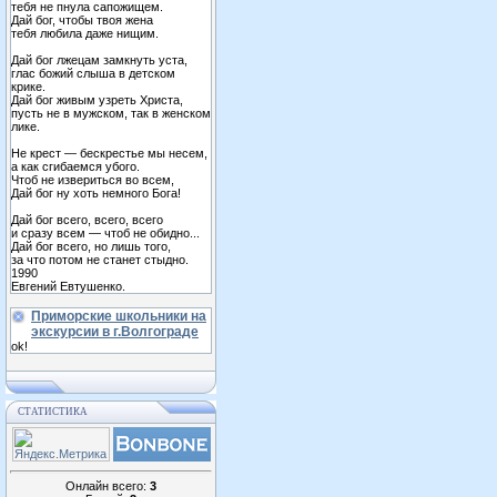
тебя не пнула сапожищем.
Дай бог, чтобы твоя жена
тебя любила даже нищим.
Дай бог лжецам замкнуть уста,
глас божий слыша в детском
крике.
Дай бог живым узреть Христа,
пусть не в мужском, так в женском
лике.
Не крест — бескрестье мы несем,
а как сгибаемся убого.
Чтоб не извериться во всем,
Дай бог ну хоть немного Бога!
Дай бог всего, всего, всего
и сразу всем — чтоб не обидно...
Дай бог всего, но лишь того,
за что потом не станет стыдно.
1990
Евгений Евтушенко.
Приморские школьники на
экскурсии в г.Волгограде
ok!
СТАТИСТИКА
Онлайн всего:
3