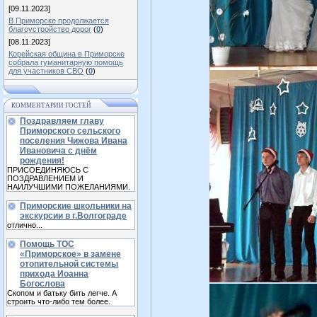
[09.11.2023]
В Приморске продолжается
благоустройство дорог
(
0
)
[08.11.2023]
Корейская община в Приморске
собрала гуманитарную помощь
для участников СВО
(
0
)
КОММЕНТАРИИ ГОСТЕЙ
Поздравляем главу
Приморского сельского
поселения Чижова Ивана
Ивановича с днём
рождения!
ПРИСОЕДИНЯЮСЬ С
ПОЗДРАВЛЕНИЕМ И
НАИЛУЧШИМИ ПОЖЕЛАНИЯМИ.
Приморские школьники на
экскурсии в г.Волгограде
отлично...
Помощь ТОС
«Приморское» в замене
отопительной системы
прихода Иоанна
Богослова
Скопом и батьку бить легче. А
строить что-либо тем более.