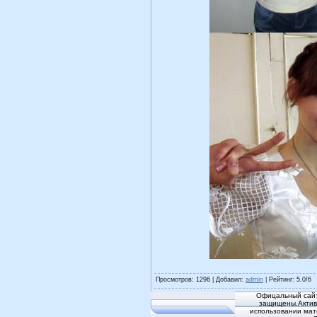
Просмотров
: 1296 |
Добавил
:
admin
|
Рейтинг
:
5.0
/
6
Офицальный сайт
защищены.Активн
использовании мат