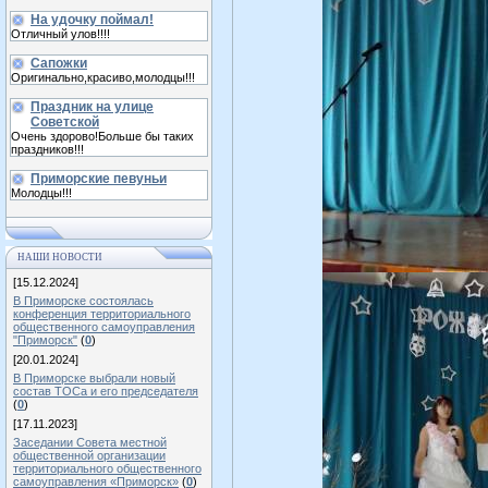
На удочку поймал!
Отличный улов!!!!
Сапожки
Оригинально,красиво,молодцы!!!
Праздник на улице
Советской
Очень здорово!Больше бы таких
праздников!!!
Приморские певуньи
Молодцы!!!
НАШИ НОВОСТИ
[15.12.2024]
В Приморске состоялась
конференция территориального
общественного самоуправления
"Приморск"
(
0
)
[20.01.2024]
В Приморске выбрали новый
состав ТОСа и его председателя
(
0
)
[17.11.2023]
Заседании Совета местной
общественной организации
территориального общественного
самоуправления «Приморск»
(
0
)