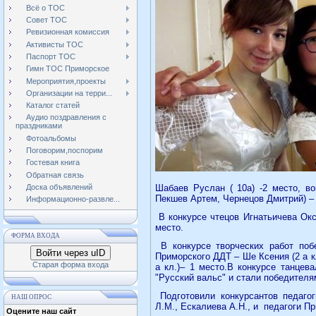
Всё о ТОС
Совет ТОС
Ревизионная комиссия
Активисты ТОС
Паспорт ТОС
Гимн ТОС Приморское
Мероприятия,проекты
Организации на терри...
Каталог статей
Аудио поздравления с
праздниками
Фотоальбомы
Поговорим,поспорим
Гостевая книга
Обратная связь
Доска объявлений
Шабаев Руслан ( 10а) -2 место, во
Пекшев Артем, Чернецов Дмитрий) – 3
Информационно-развле...
В конкурсе чтецов Игнатьичева Окс
место.
ФОРМА ВХОДА
В конкурсе творческих работ по
Войти через uID
Приморского ДДТ – Ше Ксения (2 а кл
Старая форма входа
а кл.)– 1 место.
В конкурсе танцев
"Русский вальс" и стали победителям
Подготовили конкурсантов педаг
НАШ ОПРОС
Л.М., Ескалиева А.Н., и
педагоги Пр
Оцените наш сайт