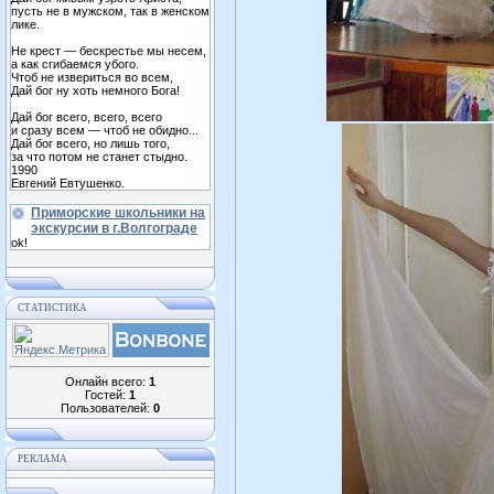
пусть не в мужском, так в женском
лике.
Не крест — бескрестье мы несем,
а как сгибаемся убого.
Чтоб не извериться во всем,
Дай бог ну хоть немного Бога!
Дай бог всего, всего, всего
и сразу всем — чтоб не обидно...
Дай бог всего, но лишь того,
за что потом не станет стыдно.
1990
Евгений Евтушенко.
Приморские школьники на
экскурсии в г.Волгограде
ok!
СТАТИСТИКА
Онлайн всего:
1
Гостей:
1
Пользователей:
0
РЕКЛАМА