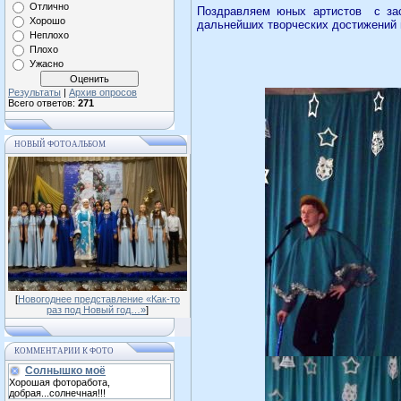
Отлично
Поздравляем юных артистов
с за
Хорошо
дальнейших творческих достижений 
Неплохо
Плохо
Ужасно
Результаты
|
Архив опросов
Всего ответов:
271
НОВЫЙ ФОТОАЛЬБОМ
[
Новогоднее представление «Как-то
раз под Новый год…»
]
КОММЕНТАРИИ К ФОТО
Солнышко моё
Хорошая фоторабота,
добрая...солнечная!!!