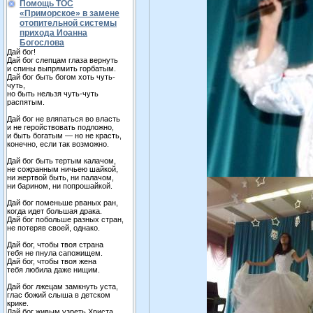
Помощь ТОС
«Приморское» в замене
отопительной системы
прихода Иоанна
Богослова
Дай бог!
Дай бог слепцам глаза вернуть
и спины выпрямить горбатым.
Дай бог быть богом хоть чуть-
чуть,
но быть нельзя чуть-чуть
распятым.
Дай бог не вляпаться во власть
и не геройствовать подложно,
и быть богатым — но не красть,
конечно, если так возможно.
Дай бог быть тертым калачом,
не сожранным ничьею шайкой,
ни жертвой быть, ни палачом,
ни барином, ни попрошайкой.
Дай бог поменьше рваных ран,
когда идет большая драка.
Дай бог побольше разных стран,
не потеряв своей, однако.
Дай бог, чтобы твоя страна
тебя не пнула сапожищем.
Дай бог, чтобы твоя жена
тебя любила даже нищим.
Дай бог лжецам замкнуть уста,
глас божий слыша в детском
крике.
Дай бог живым узреть Христа,