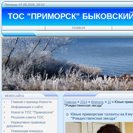
Пятница, 07.08.2026, 20:22
ТОС "ПРИМОРСК" БЫКОВСКИ
ГЛАВНАЯ
МЕНЮ САЙТА
Главная страница.Новости
Главная
»
2014
»
Февраль
»
10
» Юные примо
"Рождественская звезда"
Информация о сайте
Новости ТОС "Приморское"
Юные приморские таланты на II м
Решения совета ТОС
"Рождественская звезда"
Нормативно-правовые
документы
Номинации конкурса