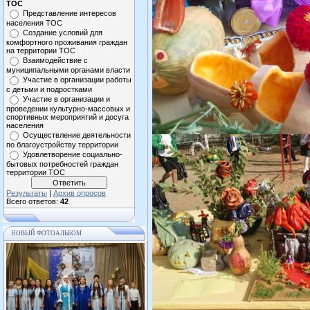
ТОС
Представление интересов
населения ТОС
Создание условий для
комфортного проживания граждан
на территории ТОС
Взаимодействие с
муниципальными органами власти
Участие в организации работы
с детьми и подростками
Участие в организации и
проведении культурно-массовых и
спортивных мероприятий и досуга
населения
Осуществление деятельности
по благоустройству территории
Удовлетворение социально-
бытовых потребностей граждан
территории ТОС
Результаты
|
Архив опросов
Всего ответов:
42
НОВЫЙ ФОТОАЛЬБОМ