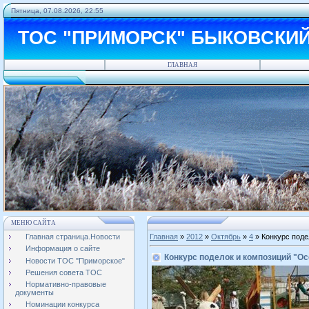
Пятница, 07.08.2026, 22:55
ТОС "ПРИМОРСК" БЫКОВСКИ
ГЛАВНАЯ
МЕНЮ САЙТА
Главная страница.Новости
Главная
»
2012
»
Октябрь
»
4
» Конкурс поде
Информация о сайте
Конкурс поделок и композиций "О
Новости ТОС "Приморское"
Решения совета ТОС
Нормативно-правовые
документы
Номинации конкурса