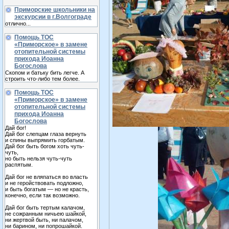
Приморские школьники на
экскурсии в г.Волгограде
отлично...
Помощь ТОС
«Приморское» в замене
отопительной системы
прихода Иоанна
Богослова
Скопом и батьку бить легче. А
строить что-либо тем более.
Помощь ТОС
«Приморское» в замене
отопительной системы
прихода Иоанна
Богослова
Дай бог!
Дай бог слепцам глаза вернуть
и спины выпрямить горбатым.
Дай бог быть богом хоть чуть-
чуть,
но быть нельзя чуть-чуть
распятым.
Дай бог не вляпаться во власть
и не геройствовать подложно,
и быть богатым — но не красть,
конечно, если так возможно.
Дай бог быть тертым калачом,
не сожранным ничьею шайкой,
ни жертвой быть, ни палачом,
ни барином, ни попрошайкой.