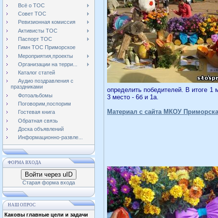
Всё о ТОС
Совет ТОС
Ревизионная комиссия
Активисты ТОС
Паспорт ТОС
Гимн ТОС Приморское
Мероприятия,проекты
Организации на терри...
Каталог статей
Аудио поздравления с
праздниками
определить победителей. В итоге 1 м
Фотоальбомы
3 место - 6б и 1а.
Поговорим,поспорим
Материал с сайта МКОУ Приморск
Гостевая книга
Обратная связь
Доска объявлений
Информационно-развле...
ФОРМА ВХОДА
Войти через uID
Старая форма входа
НАШ ОПРОС
Каковы главные цели и задачи