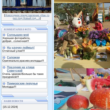
[
Новогоднее представление «Как-то
раз под Новый год…»
]
КОММЕНТАРИИ К ФОТО
Солнышко моё
Хорошая фоторабота,
добрая...солнечная!!!
На удочку поймал!
Отличный улов!!!!
Сапожки
Оригинально,красиво,молодцы!!!
Праздник на улице
Советской
Очень здорово!Больше бы таких
праздников!!!
Приморские певуньи
Молодцы!!!
НАШИ НОВОСТИ
[15.12.2024]