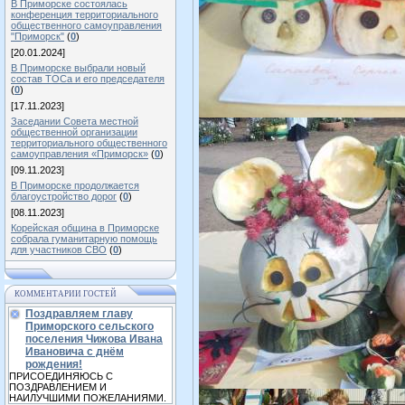
В Приморске состоялась
конференция территориального
общественного самоуправления
"Приморск"
(
0
)
[20.01.2024]
В Приморске выбрали новый
состав ТОСа и его председателя
(
0
)
[17.11.2023]
Заседании Совета местной
общественной организации
территориального общественного
самоуправления «Приморск»
(
0
)
[09.11.2023]
В Приморске продолжается
благоустройство дорог
(
0
)
[08.11.2023]
Корейская община в Приморске
собрала гуманитарную помощь
для участников СВО
(
0
)
КОММЕНТАРИИ ГОСТЕЙ
Поздравляем главу
Приморского сельского
поселения Чижова Ивана
Ивановича с днём
рождения!
ПРИСОЕДИНЯЮСЬ С
ПОЗДРАВЛЕНИЕМ И
НАИЛУЧШИМИ ПОЖЕЛАНИЯМИ.