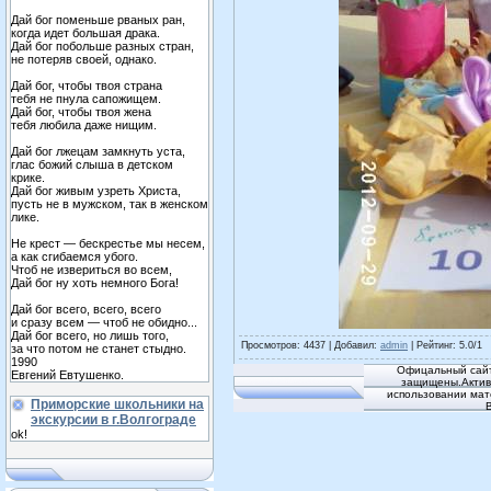
Дай бог поменьше рваных ран,
когда идет большая драка.
Дай бог побольше разных стран,
не потеряв своей, однако.
Дай бог, чтобы твоя страна
тебя не пнула сапожищем.
Дай бог, чтобы твоя жена
тебя любила даже нищим.
Дай бог лжецам замкнуть уста,
глас божий слыша в детском
крике.
Дай бог живым узреть Христа,
пусть не в мужском, так в женском
лике.
Не крест — бескрестье мы несем,
а как сгибаемся убого.
Чтоб не извериться во всем,
Дай бог ну хоть немного Бога!
Дай бог всего, всего, всего
и сразу всем — чтоб не обидно...
Дай бог всего, но лишь того,
Просмотров
: 4437 |
Добавил
:
admin
|
Рейтинг
:
5.0
/
1
за что потом не станет стыдно.
1990
Офицальный сайт
Евгений Евтушенко.
защищены.Активн
использовании мат
Приморские школьники на
экскурсии в г.Волгограде
ok!