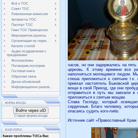
Всё о ТОС
Совет ТОС
Ревизионная комиссия
Активисты ТОС
Паспорт ТОС
Гимн ТОС Приморское
Мероприятия,проекты
Организации на терри...
Каталог статей
Аудио поздравления с
праздниками
Фотоальбомы
часов, но они задержались на пять
Поговорим,поспорим
церковь. К этому времени все р
Гостевая книга
наполняться молящимся людом. Мы
Обратная связь
спеша приложиться к святыне т.к.
Доска объявлений
приехал настоятель Быковской цер
Информационно-развле...
мощи в свой Приход, где они пробу
отправиться в путь мы заехали в
приложиться к святым мощам.
Слава Господу, который освящае
ФОРМА ВХОДА
сердечные. Благо человеку, которы
Войти через uID
опасаясь судить кого-либо.
Старая форма входа
Источник сайт «Православный Храм
НАШ ОПРОС
Какие проблемы ТОСа Вас