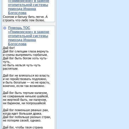
«Приморское» в замене
отопительной системы
прихода Иоанна
Богослова
Скопом и батьку бить легче. А
строить что-либо тем более.
Помощь ТОС
«Приморское» в замене
отопительной системы
прихода Иоанна
Богослова
Дай бог!
Дай бог слепцам глаза вернуть
и спины выпрямить горбатым.
Дай бог быть богом хоть чуть-
чуть,
но быть нельзя чуть-чуть
распятым.
Дай бог не вляпаться во власть
и не геройствовать подложно,
и быть богатым — но не красть,
конечно, если так возможно.
Дай бог быть тертым калачом,
не сожранным ничьею шайкой,
ни жертвой быть, ни палачом,
ни барином, ни попрошайкой.
Дай бог поменьше рваных ран,
когда идет большая драка.
Дай бог побольше разных стран,
не потеряв своей, однако.
Дай бог, чтобы твоя страна