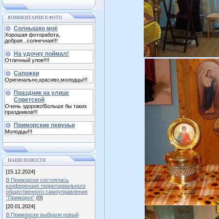
КОММЕНТАРИИ К ФОТО
Солнышко моё
Хорошая фоторабота,
добрая...солнечная!!!
На удочку поймал!
Отличный улов!!!!
Сапожки
Оригинально,красиво,молодцы!!!
Праздник на улице
Советской
Очень здорово!Больше бы таких
праздников!!!
Приморские певуньи
Молодцы!!!
НАШИ НОВОСТИ
[15.12.2024]
В Приморске состоялась
конференция территориального
общественного самоуправления
"Приморск"
(
0
)
[20.01.2024]
В Приморске выбрали новый