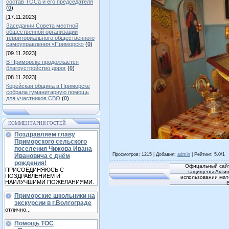
состав ТОСа и его председателя
(
0
)
[17.11.2023]
Заседании Совета местной
общественной организации
территориального общественного
самоуправления «Приморск»
(
0
)
[09.11.2023]
В Приморске продолжается
благоустройство дорог
(
0
)
[08.11.2023]
Корейская община в Приморске
собрала гуманитарную помощь
для участников СВО
(
0
)
КОММЕНТАРИИ ГОСТЕЙ
Поздравляем главу
Приморского сельского
поселения Чижова Ивана
Просмотров
: 1215 |
Добавил
:
admin
|
Рейтинг
:
5.0
/
1
Ивановича с днём
рождения!
Офицальный сайт
ПРИСОЕДИНЯЮСЬ С
защищены.Активн
ПОЗДРАВЛЕНИЕМ И
использовании мат
НАИЛУЧШИМИ ПОЖЕЛАНИЯМИ.
Приморские школьники на
экскурсии в г.Волгограде
отлично...
Помощь ТОС