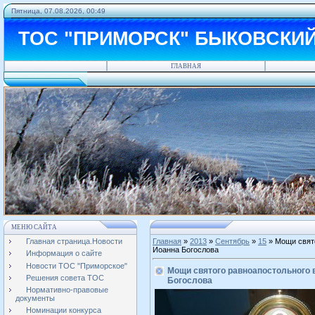
Пятница, 07.08.2026, 00:49
ТОС "ПРИМОРСК" БЫКОВСКИ
ГЛАВНАЯ
МЕНЮ САЙТА
Главная страница.Новости
Главная
»
2013
»
Сентябрь
»
15
» Мощи свято
Иоанна Богослова
Информация о сайте
Новости ТОС "Приморское"
Мощи святого равноапостольного 
Решения совета ТОС
Богослова
Нормативно-правовые
документы
Номинации конкурса