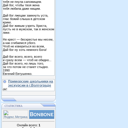
тебя не пнула сапожищем.
Дай бог, чтобы твоя жена
тебя любила даже нищим.
Дай бог лжецам замкнуть уста,
глас божий слыша в детском
крике.
Дай бог живым узреть Христа,
пусть не в мужском, так в женском
лике.
Не крест — бескрестье мы несем,
а как сгибаемся убого.
Чтоб не извериться во всем,
Дай бог ну хоть немного Бога!
Дай бог всего, всего, всего
и сразу всем — чтоб не обидно...
Дай бог всего, но лишь того,
за что потом не станет стыдно.
1990
Евгений Евтушенко.
Приморские школьники на
экскурсии в г.Волгограде
ok!
СТАТИСТИКА
Онлайн всего:
1