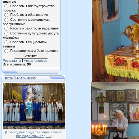
волнуют
Проблемы благоустройства
посёлка
Проблемы образования
Состояние медицинского
обслуживания
Работа и занятость населения
Состояние культурного досуга
молодёжи
Проблемы социальной
защиты
Правопорядок и безопасность
Результаты
|
Архив опросов
Всего ответов:
96
НОВЫЙ ФОТОАЛЬБОМ
[
Новогоднее представление «Как-то
раз под Новый год…»
]