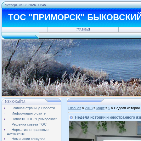
Четверг, 06.08.2026, 11:45
ТОС "ПРИМОРСК" БЫКОВСКИ
ГЛАВНАЯ
МЕНЮ САЙТА
Главная страница.Новости
Главная
»
2013
»
Март
»
5
» Неделя истории 
Информация о сайте
Неделя истории и иностранного я
Новости ТОС "Приморское"
Решения совета ТОС
Нормативно-правовые
документы
Номинации конкурса