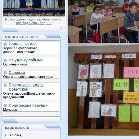
[
Новогоднее представление «Как-то
раз под Новый год…»
]
КОММЕНТАРИИ К ФОТО
Солнышко моё
Хорошая фоторабота,
добрая...солнечная!!!
На удочку поймал!
Отличный улов!!!!
Сапожки
Оригинально,красиво,молодцы!!!
Праздник на улице
Советской
Очень здорово!Больше бы таких
праздников!!!
Приморские певуньи
Молодцы!!!
НАШИ НОВОСТИ
[15.12.2024]