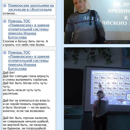
Приморские школьники на
экскурсии в г.Волгограде
отлично...
Помощь ТОС
«Приморское» в замене
отопительной системы
прихода Иоанна
Богослова
Скопом и батьку бить легче. А
строить что-либо тем более.
Помощь ТОС
«Приморское» в замене
отопительной системы
прихода Иоанна
Богослова
Дай бог!
Дай бог слепцам глаза вернуть
и спины выпрямить горбатым.
Дай бог быть богом хоть чуть-
чуть,
но быть нельзя чуть-чуть
распятым.
Дай бог не вляпаться во власть
и не геройствовать подложно,
и быть богатым — но не красть,
конечно, если так возможно.
Дай бог быть тертым калачом,
не сожранным ничьею шайкой,
ни жертвой быть, ни палачом,
ни барином, ни попрошайкой.