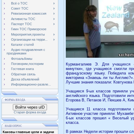
Всё о ТОС
Совет ТОС
Ревизионная комиссия
Активисты ТОС
Паспорт ТОС
Гимн ТОС Приморское
Мероприятия,проекты
Организации на терри...
Каталог статей
Аудио поздравления с
праздниками
Фотоальбомы
Курмангалиев Э. Для учащихся 
Поговорим,поспорим
минутки», где учащиеся смогли пр
Гостевая книга
французскому языку. Победила ко
Обратная связь
викторина «Знаешь ли ты Англию?».
Доска объявлений
Лучшие знания показали: Ковтунова 
Информационно-развле...
Учащиеся 9-ых классов приняли уч
английского языка. Подготовили ин
Егорова В, Петаков И, Пекшев А, Ким
ФОРМА ВХОДА
Войти через uID
Учащиеся 11 класса подготовили 
Старая форма входа
Активное участие приняли: Мухамбе
6-ых классов прошел « Веселый ур
класса.
НАШ ОПРОС
В рамках Недели истории прошли с
Каковы главные цели и задачи