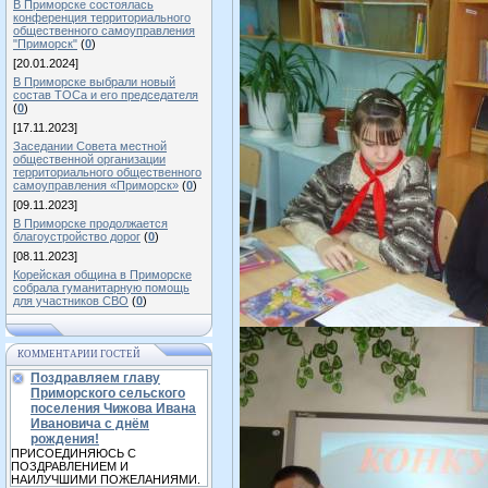
В Приморске состоялась
конференция территориального
общественного самоуправления
"Приморск"
(
0
)
[20.01.2024]
В Приморске выбрали новый
состав ТОСа и его председателя
(
0
)
[17.11.2023]
Заседании Совета местной
общественной организации
территориального общественного
самоуправления «Приморск»
(
0
)
[09.11.2023]
В Приморске продолжается
благоустройство дорог
(
0
)
[08.11.2023]
Корейская община в Приморске
собрала гуманитарную помощь
для участников СВО
(
0
)
КОММЕНТАРИИ ГОСТЕЙ
Поздравляем главу
Приморского сельского
поселения Чижова Ивана
Ивановича с днём
рождения!
ПРИСОЕДИНЯЮСЬ С
ПОЗДРАВЛЕНИЕМ И
НАИЛУЧШИМИ ПОЖЕЛАНИЯМИ.