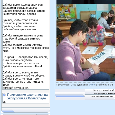
Дай бог поменьше рваных ран,
когда идет большая драка.
Дай бог побольше разных стран,
не потеряв своей, однако.
Дай бог, чтобы твоя страна
тебя не пнула сапожищем.
Дай бог, чтобы твоя жена
тебя любила даже нищим.
Дай бог лжецам замкнуть уста,
глас божий слыша в детском
крике.
Дай бог живым узреть Христа,
пусть не в мужском, так в женском
лике.
Не крест — бескрестье мы несем,
а как сгибаемся убого.
Чтоб не извериться во всем,
Дай бог ну хоть немного Бога!
Дай бог всего, всего, всего
и сразу всем — чтоб не обидно...
Дай бог всего, но лишь того,
за что потом не станет стыдно.
1990
Просмотров
: 1895 |
Добавил
:
admin
|
Рейтинг
:
5.0
/
2
Евгений Евтушенко.
Офицальный сайт
защищены.Активн
Приморские школьники на
использовании мат
экскурсии в г.Волгограде
ok!