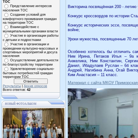
ТОС
Представление интересов
Викторина посвящённая 200 - летию 
населения ТОС
Создание условий для
Конкурс кроссвордов по истории Ста
комфортного проживания граждан
на территории ТОС
Конкурс исторических эссе, посвящ
Взаимодействие с
войне;
муниципальными органами власти
Участие в организации работы
Уроки мужества, посвященные 70 ле
с детьми и подростками
Участие в организации и
проведении культурно-массовых и
Особенно хотелось бы отличить сам
спортивных мероприятий и досуга
населения
Ним Ирина, Петаков Илья – 9а к
Осуществление деятельности
Анжелика, Ним Константин, Серги
по благоустройству территории
Данил, Ибадулаев Руслан – 6б кла
Удовлетворение социально-
Андрей, Нагибина Анна, Огай Викто
бытовых потребностей граждан
Ким Анастасия – 11 класс.
территории ТОС
Материал с сайта МКОУ Приморская
Результаты
|
Архив опросов
Всего ответов:
42
НОВЫЙ ФОТОАЛЬБОМ