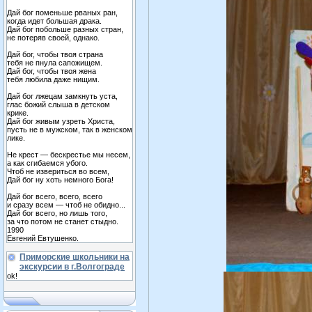
Дай бог поменьше рваных ран,
когда идет большая драка.
Дай бог побольше разных стран,
не потеряв своей, однако.
Дай бог, чтобы твоя страна
тебя не пнула сапожищем.
Дай бог, чтобы твоя жена
тебя любила даже нищим.
Дай бог лжецам замкнуть уста,
глас божий слыша в детском
крике.
Дай бог живым узреть Христа,
пусть не в мужском, так в женском
лике.
Не крест — бескрестье мы несем,
а как сгибаемся убого.
Чтоб не извериться во всем,
Дай бог ну хоть немного Бога!
Дай бог всего, всего, всего
и сразу всем — чтоб не обидно...
Дай бог всего, но лишь того,
за что потом не станет стыдно.
1990
Евгений Евтушенко.
Приморские школьники на
экскурсии в г.Волгограде
ok!