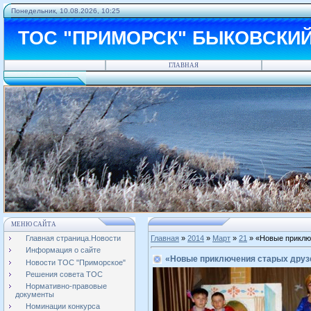
Понедельник, 10.08.2026, 10:25
ТОС "ПРИМОРСК" БЫКОВСКИ
ГЛАВНАЯ
МЕНЮ САЙТА
Главная страница.Новости
Главная
»
2014
»
Март
»
21
» «Новые приклю
Информация о сайте
«Новые приключения старых друз
Новости ТОС "Приморское"
Решения совета ТОС
Нормативно-правовые
документы
Номинации конкурса