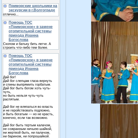
Приморские школьники на
экскурсии в г.Волгограде
отлично...
Помощь ТОС
«Приморское» в замене
отопительной системы
прихода Иоанна
Богослова
Скопом и батьку бить легче. А
строить что-либо тем более.
Помощь ТОС
«Приморское» в замене
отопительной системы
прихода Иоанна
Богослова
Дай бог!
Дай бог слепцам глаза вернуть
и спины выпрямить горбатым.
Дай бог быть богом хоть чуть-
чуть,
но быть нельзя чуть-чуть
распятым.
Дай бог не вляпаться во власть
и не геройствовать подложно,
и быть богатым — но не красть,
конечно, если так возможно.
Дай бог быть тертым калачом,
не сожранным ничьею шайкой,
ни жертвой быть, ни палачом,
ни барином, ни попрошайкой.