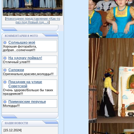
[
Новогоднее представление «Как-то
раз под Новый год…»
]
КОММЕНТАРИИ К ФОТО
Солнышко моё
Хорошая фоторабота,
добрая...солнечная!!!
На удочку поймал!
Отличный улов!!!!
Сапожки
Оригинально,красиво,молодцы!!!
Праздник на улице
Советской
Очень здорово!Больше бы таких
праздников!!!
Приморские певуньи
Молодцы!!!
НАШИ НОВОСТИ
[15.12.2024]