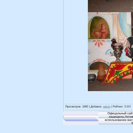
Просмотров
: 1680 |
Добавил
:
admin
|
Рейтинг
:
5.0
/
3
Офицальный сайт
защищены.Активн
использовании мат