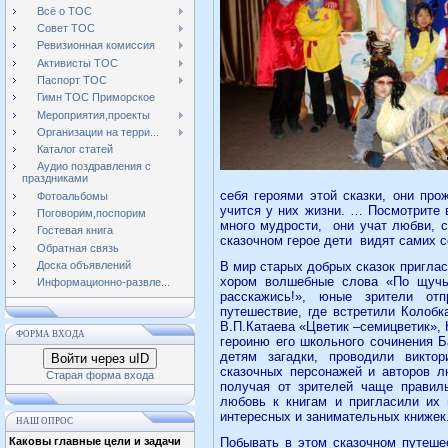
Всё о ТОС
Совет ТОС
Ревизионная комиссия
Активисты ТОС
Паспорт ТОС
Гимн ТОС Приморское
Мероприятия,проекты
Организации на терри...
Каталог статей
Аудио поздравления с
праздниками
себя героями этой сказки, они про
Фотоальбомы
учится у них жизни. … Посмотрите 
Поговорим,поспорим
много мудрости,
они учат любви, 
Гостевая книга
сказочном герое дети
видят самих с
Обратная связь
Доска объявлений
В мир старых добрых сказок приглас
хором волшебные слова «По щучье
Информационно-развле...
расскажись!», юные зрители от
путешествие, где встретили Колобк
В.П.Катаева «Цветик –семицветик»,
ФОРМА ВХОДА
героиню его школьного сочинения Ба
детям загадки, проводили викто
Войти через uID
сказочных персонажей и авторов л
Старая форма входа
получая от зрителей чаще правил
любовь к книгам и пригласили их 
интересных и занимательных книжек
НАШ ОПРОС
Каковы главные цели и задачи
Побывать в этом сказочном путеше