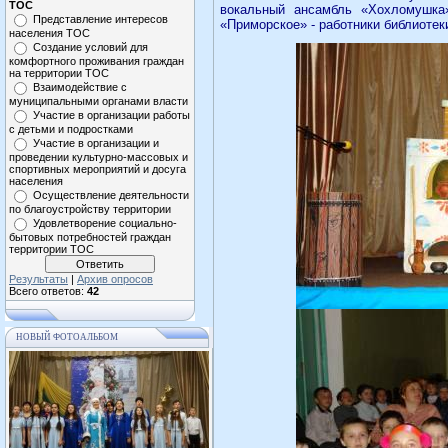
ТОС
вокальный ансамбль «Хохломушка
Представление интересов
«Приморское» - работники библиотек
населения ТОС
Создание условий для
комфортного проживания граждан
на территории ТОС
Взаимодействие с
муниципальными органами власти
Участие в организации работы
с детьми и подростками
Участие в организации и
проведении культурно-массовых и
спортивных мероприятий и досуга
населения
Осуществление деятельности
по благоустройству территории
Удовлетворение социально-
бытовых потребностей граждан
территории ТОС
Результаты
|
Архив опросов
Всего ответов:
42
НОВЫЙ ФОТОАЛЬБОМ