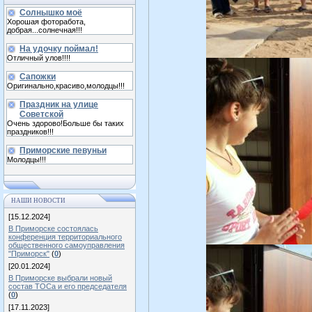
Солнышко моё
Хорошая фоторабота,
добрая...солнечная!!!
На удочку поймал!
Отличный улов!!!!
Сапожки
Оригинально,красиво,молодцы!!!
Праздник на улице
Советской
Очень здорово!Больше бы таких
праздников!!!
Приморские певуньи
Молодцы!!!
НАШИ НОВОСТИ
[15.12.2024]
В Приморске состоялась
конференция территориального
общественного самоуправления
"Приморск"
(
0
)
[20.01.2024]
В Приморске выбрали новый
состав ТОСа и его председателя
(
0
)
[17.11.2023]