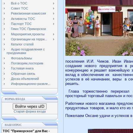
Всё о ТОС
Совет ТОС
Ревизионная комиссия
Активисты ТОС
Паспорт ТОС
Гимн ТОС Приморское
Мероприятия,проекты
Организации на терри...
Каталог статей
Аудио поздравления с
праздниками
Фотоальбомы
поселения И.И. Чижов. Иван Иван
Поговорим,поспорим
создание нового предприятия в 
Гостевая книга
конкуренцию и решает важнейшую з
Обратная связь
вклад в обеспечение их
качествен
Доска объявлений
успехов в её начинании, веры
в се
решить.
Информационно-развле...
Глава торжественно перерезал
просторный торговый павильон и по
ФОРМА ВХОДА
Работники нового магазина предло
Войти через uID
продуктовых товаров, и мало кто из
Старая форма входа
Пожелаем Оксане удачи и успехов в
НАШ ОПРОС
ТОС "Приморское" для Вас -