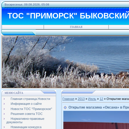
Воскресенье, 09.08.2026, 05:08
ТОС "ПРИМОРСК" БЫКОВСКИ
ГЛАВНАЯ
МЕНЮ САЙТА
Главная страница.Новости
Главная
»
2013
»
Июль
»
12
» Открытие мага
Информация о сайте
Открытие магазина «Оксана» в Пр
Новости ТОС "Приморское"
Решения совета ТОС
Нормативно-правовые
документы
Номинации конкурса