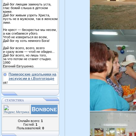
Дай бог лжецам замкнуть уста,
глас божий слыша в детском
крике.
Дай бог живым узреть Христа,
пусть не в мужском, так в женском
лике.
Не крест — бескрестье мы несем,
а как сгибаемся убого.
Чтоб не извериться во всем,
Дай бог ну хоть немного Бога!
Дай бог всего, всего, всего
и сразу всем — чтоб не обидно...
Дай бог всего, но лишь того,
за что потом не станет стыдно.
1990
Евгений Евтушенко.
Приморские школьники на
экскурсии в г.Волгограде
ok!
СТАТИСТИКА
Онлайн всего:
1
Гостей:
1
Пользователей:
0