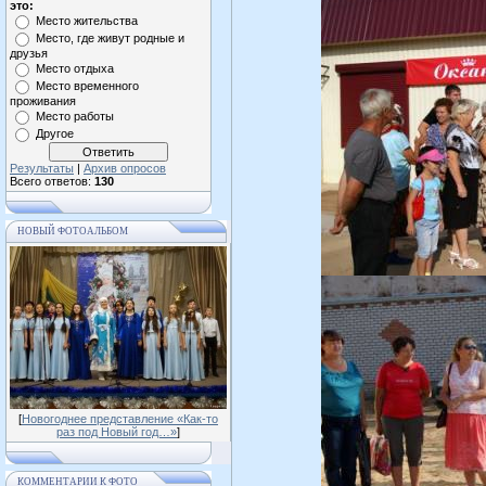
это:
Место жительства
Место, где живут родные и
друзья
Место отдыха
Место временного
проживания
Место работы
Другое
Результаты
|
Архив опросов
Всего ответов:
130
НОВЫЙ ФОТОАЛЬБОМ
[
Новогоднее представление «Как-то
раз под Новый год…»
]
КОММЕНТАРИИ К ФОТО