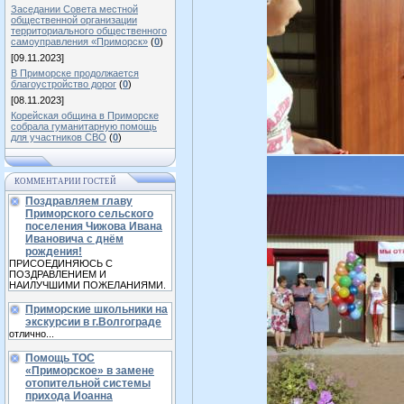
Заседании Совета местной
общественной организации
территориального общественного
самоуправления «Приморск»
(
0
)
[09.11.2023]
В Приморске продолжается
благоустройство дорог
(
0
)
[08.11.2023]
Корейская община в Приморске
собрала гуманитарную помощь
для участников СВО
(
0
)
КОММЕНТАРИИ ГОСТЕЙ
Поздравляем главу
Приморского сельского
поселения Чижова Ивана
Ивановича с днём
рождения!
ПРИСОЕДИНЯЮСЬ С
ПОЗДРАВЛЕНИЕМ И
НАИЛУЧШИМИ ПОЖЕЛАНИЯМИ.
Приморские школьники на
экскурсии в г.Волгограде
отлично...
Помощь ТОС
«Приморское» в замене
отопительной системы
прихода Иоанна