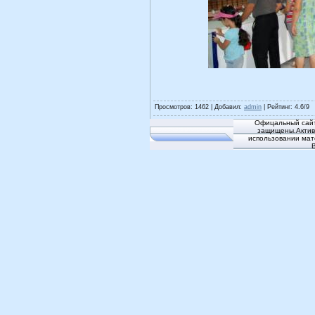
Просмотров
: 1462 |
Добавил
:
admin
|
Рейтинг
:
4.6
/
9
Офицальный сайт
защищены.Активн
использовании мат