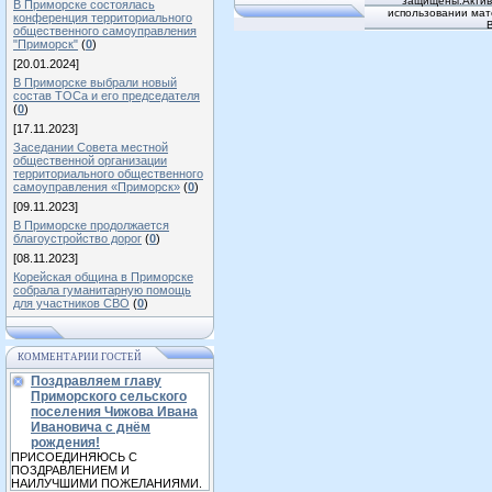
защищены.Активн
В Приморске состоялась
использовании мат
конференция территориального
общественного самоуправления
"Приморск"
(
0
)
[20.01.2024]
В Приморске выбрали новый
состав ТОСа и его председателя
(
0
)
[17.11.2023]
Заседании Совета местной
общественной организации
территориального общественного
самоуправления «Приморск»
(
0
)
[09.11.2023]
В Приморске продолжается
благоустройство дорог
(
0
)
[08.11.2023]
Корейская община в Приморске
собрала гуманитарную помощь
для участников СВО
(
0
)
КОММЕНТАРИИ ГОСТЕЙ
Поздравляем главу
Приморского сельского
поселения Чижова Ивана
Ивановича с днём
рождения!
ПРИСОЕДИНЯЮСЬ С
ПОЗДРАВЛЕНИЕМ И
НАИЛУЧШИМИ ПОЖЕЛАНИЯМИ.