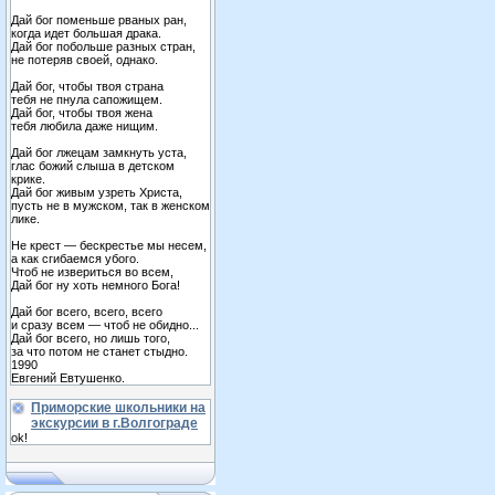
Дай бог поменьше рваных ран,
когда идет большая драка.
Дай бог побольше разных стран,
не потеряв своей, однако.
Дай бог, чтобы твоя страна
тебя не пнула сапожищем.
Дай бог, чтобы твоя жена
тебя любила даже нищим.
Дай бог лжецам замкнуть уста,
глас божий слыша в детском
крике.
Дай бог живым узреть Христа,
пусть не в мужском, так в женском
лике.
Не крест — бескрестье мы несем,
а как сгибаемся убого.
Чтоб не извериться во всем,
Дай бог ну хоть немного Бога!
Дай бог всего, всего, всего
и сразу всем — чтоб не обидно...
Дай бог всего, но лишь того,
за что потом не станет стыдно.
1990
Евгений Евтушенко.
Приморские школьники на
экскурсии в г.Волгограде
ok!