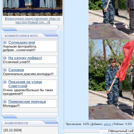
[
Новогоднее представление «Как-то
раз под Новый год…»
]
КОММЕНТАРИИ К ФОТО
Солнышко моё
Хорошая фоторабота,
добрая...солнечная!!!
На удочку поймал!
Отличный улов!!!!
Сапожки
Оригинально,красиво,молодцы!!!
Праздник на улице
Советской
Очень здорово!Больше бы таких
праздников!!!
Приморские певуньи
Молодцы!!!
НАШИ НОВОСТИ
Просмотров
: 1478 |
Добавил
:
admin
|
Рейтинг
:
5.0
/
5
[15.12.2024]
Офицальный сайт