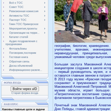
Всё о ТОС
Совет ТОС
Ревизионная комиссия
Активисты ТОС
Паспорт ТОС
Гимн ТОС Приморское
Мероприятия,проекты
Организации на терри...
Каталог статей
Аудио поздравления с
праздниками
географии, биологии, краеведению
.
Фотоальбомы
учителями, врачами, инженерам
неравнодушная, принципиальная,
Поговорим,поспорим
уважаемый человек среди выпускник
Гостевая книга
Обратная связь
Большая заслуга Маковкиной Але
Доска объявлений
инициатором создания в школе исто
Информационно-развле...
– первый руководитель музея, и 
оставался главным звеном в патрио
В 2013 году музею «Красная гвозди
сохраняют и приумножают традиц
ФОРМА ВХОДА
Маковкиной Алевтиной Петровной. М
Войти через uID
музеев области, играет большую
Старая форма входа
«Патриотическое воспитание гражд
флагманом патриотизма в Быковском
НАШ ОПРОС
Почетный знак Маковкиной Алевти
Дню Победы, главой администрации 
Каковы главные цели и задачи