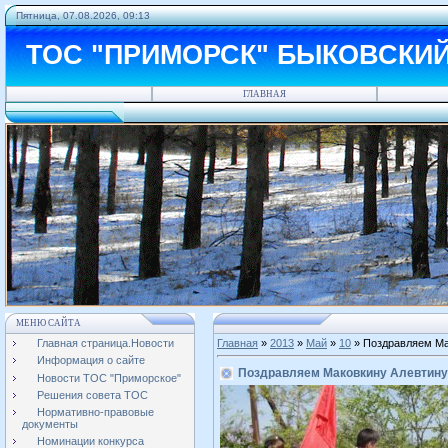
Пятница, 07.08.2026, 09:13
ТОС "ПРИМОРСК" БЫКОВСКИ
ГЛАВНАЯ
МЕНЮ САЙТА
Главная страница.Новости
Главная
»
2013
»
Май
»
10
» Поздравляем Ма
Информация о сайте
Поздравляем Маковкину Алевтину
Новости ТОС "Приморское"
Решения совета ТОС
Нормативно-правовые
документы
Номинации конкурса