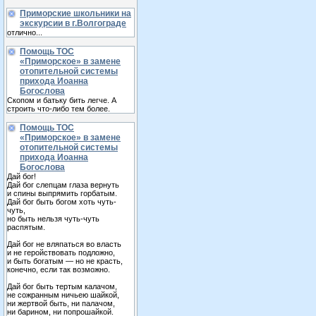
Приморские школьники на
экскурсии в г.Волгограде
отлично...
Помощь ТОС
«Приморское» в замене
отопительной системы
прихода Иоанна
Богослова
Скопом и батьку бить легче. А
строить что-либо тем более.
Помощь ТОС
«Приморское» в замене
отопительной системы
прихода Иоанна
Богослова
Дай бог!
Дай бог слепцам глаза вернуть
и спины выпрямить горбатым.
Дай бог быть богом хоть чуть-
чуть,
но быть нельзя чуть-чуть
распятым.
Дай бог не вляпаться во власть
и не геройствовать подложно,
и быть богатым — но не красть,
конечно, если так возможно.
Дай бог быть тертым калачом,
не сожранным ничьею шайкой,
ни жертвой быть, ни палачом,
ни барином, ни попрошайкой.