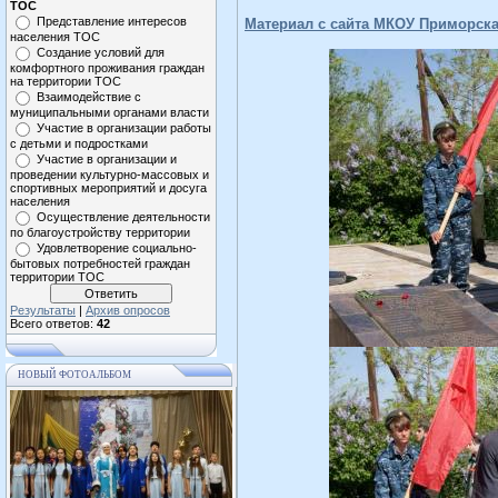
ТОС
Представление интересов
Материал с сайта МКОУ Приморск
населения ТОС
Создание условий для
комфортного проживания граждан
на территории ТОС
Взаимодействие с
муниципальными органами власти
Участие в организации работы
с детьми и подростками
Участие в организации и
проведении культурно-массовых и
спортивных мероприятий и досуга
населения
Осуществление деятельности
по благоустройству территории
Удовлетворение социально-
бытовых потребностей граждан
территории ТОС
Результаты
|
Архив опросов
Всего ответов:
42
НОВЫЙ ФОТОАЛЬБОМ