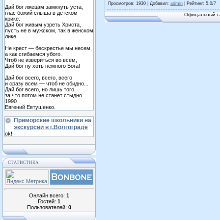
Просмотров
: 1930 |
Добавил
:
admin
|
Рейтинг
:
5.0
/
7
Дай бог лжецам замкнуть уста,
глас божий слыша в детском
Офицальный са
крике.
Дай бог живым узреть Христа,
пусть не в мужском, так в женском
лике.
Не крест — бескрестье мы несем,
а как сгибаемся убого.
Чтоб не извериться во всем,
Дай бог ну хоть немного Бога!
Дай бог всего, всего, всего
и сразу всем — чтоб не обидно...
Дай бог всего, но лишь того,
за что потом не станет стыдно.
1990
Евгений Евтушенко.
Приморские школьники на
экскурсии в г.Волгограде
ok!
СТАТИСТИКА
Онлайн всего:
1
Гостей:
1
Пользователей:
0