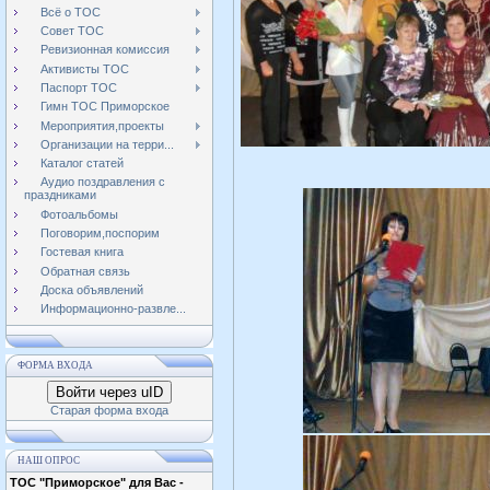
Всё о ТОС
Совет ТОС
Ревизионная комиссия
Активисты ТОС
Паспорт ТОС
Гимн ТОС Приморское
Мероприятия,проекты
Организации на терри...
Каталог статей
Аудио поздравления с
праздниками
Фотоальбомы
Поговорим,поспорим
Гостевая книга
Обратная связь
Доска объявлений
Информационно-развле...
ФОРМА ВХОДА
Войти через uID
Старая форма входа
НАШ ОПРОС
ТОС "Приморское" для Вас -