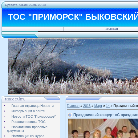
Суббота, 08.08.2026, 00:28
ТОС "ПРИМОРСК" БЫКОВСКИ
ГЛАВНАЯ
МЕНЮ САЙТА
Главная страница.Новости
Главная
»
2013
»
Март
»
14
» Праздничный к
Информация о сайте
Праздничный концерт «С праздни
Новости ТОС "Приморское"
Решения совета ТОС
Нормативно-правовые
документы
Номинации конкурса