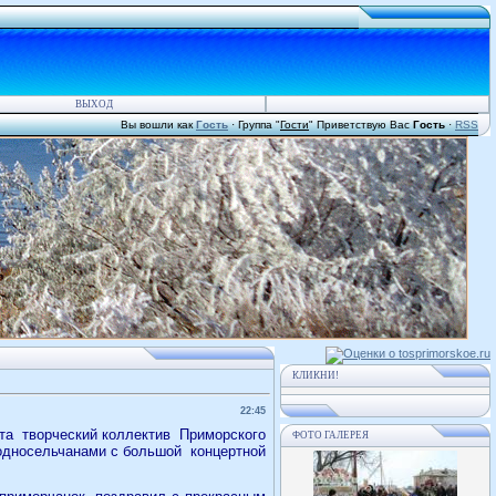
ВЫХОД
Вы вошли как
Гость
·
Группа
"
Гости
"
Приветствую Вас
Гость
·
RSS
КЛИКНИ!
22:45
рта
творческий коллектив
Приморского
ФОТО ГАЛЕРЕЯ
 односельчанами с большой
концертной