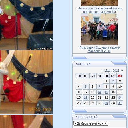
[
Экологическая акция «Волга в
сердце впадает мое!»
]
[
Праздник «Ох, мала неделя
Маслена!» 2011
]
КАЛЕНДАРЬ
«
Март 2013
»
Пн
Вт
Ср
Чт
Пт
Сб
Вс
1
2
3
4
5
6
7
8
9
10
11
12
13
14
15
16
17
18
19
20
21
22
23
24
25
26
27
28
29
30
31
АРХИВ ЗАПИСЕЙ