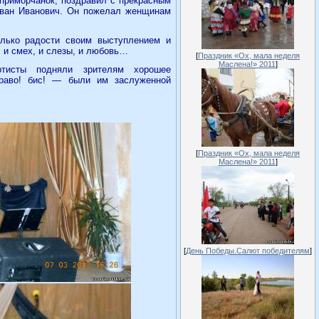
 приморчанок, поздравил с прекрасным
Иван Иванович. Он пожелал женщинам
лько радости своим выступлением и
 и смех, и слезы, и любовь…
[
Праздник «Ох, мала неделя
Маслена!» 2011
]
тисты подняли зрителям хорошее
браво! бис! — были им заслуженной
[
Праздник «Ох, мала неделя
Маслена!» 2011
]
[
День Победы.Салют победителям
]