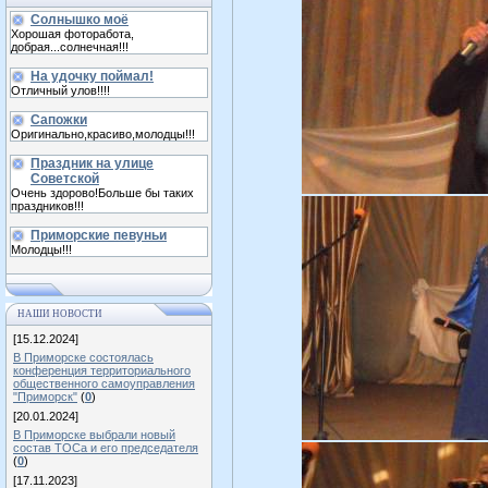
Солнышко моё
Хорошая фоторабота,
добрая...солнечная!!!
На удочку поймал!
Отличный улов!!!!
Сапожки
Оригинально,красиво,молодцы!!!
Праздник на улице
Советской
Очень здорово!Больше бы таких
праздников!!!
Приморские певуньи
Молодцы!!!
НАШИ НОВОСТИ
[15.12.2024]
В Приморске состоялась
конференция территориального
общественного самоуправления
"Приморск"
(
0
)
[20.01.2024]
В Приморске выбрали новый
состав ТОСа и его председателя
(
0
)
[17.11.2023]