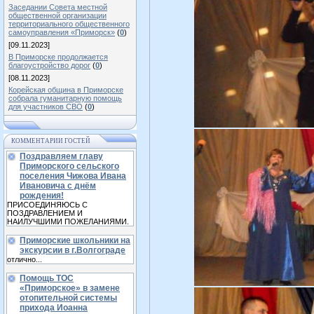
Заседании Совета местной
общественной организации
территориального общественного
самоуправления «Приморск»
(
0
)
[09.11.2023]
В Приморске продолжается
благоустройство дорог
(
0
)
[08.11.2023]
Корейская община в Приморске
собрала гуманитарную помощь
для участников СВО
(
0
)
КОММЕНТАРИИ ГОСТЕЙ
Поздравляем главу
Приморского сельского
поселения Чижова Ивана
Ивановича с днём
рождения!
ПРИСОЕДИНЯЮСЬ С
ПОЗДРАВЛЕНИЕМ И
НАИЛУЧШИМИ ПОЖЕЛАНИЯМИ.
Приморские школьники на
экскурсии в г.Волгограде
отлично...
Помощь ТОС
«Приморское» в замене
отопительной системы
прихода Иоанна