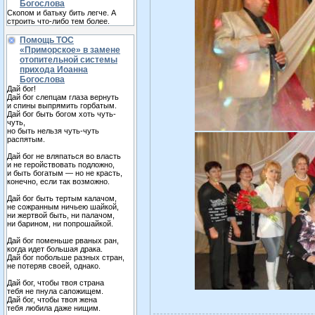
Богослова
Скопом и батьку бить легче. А
строить что-либо тем более.
Помощь ТОС
«Приморское» в замене
отопительной системы
прихода Иоанна
Богослова
Дай бог!
Дай бог слепцам глаза вернуть
и спины выпрямить горбатым.
Дай бог быть богом хоть чуть-
чуть,
но быть нельзя чуть-чуть
распятым.
Дай бог не вляпаться во власть
и не геройствовать подложно,
и быть богатым — но не красть,
конечно, если так возможно.
Дай бог быть тертым калачом,
не сожранным ничьею шайкой,
ни жертвой быть, ни палачом,
ни барином, ни попрошайкой.
Дай бог поменьше рваных ран,
когда идет большая драка.
Дай бог побольше разных стран,
не потеряв своей, однако.
Дай бог, чтобы твоя страна
тебя не пнула сапожищем.
Дай бог, чтобы твоя жена
тебя любила даже нищим.