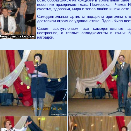
Всех собравшихся на концерте в зрительном зале
весенним праздником глава Приморска – Чижов 
счастья, здоровья, мира и тепла любви и нежности.
Самодеятельные артисты подарили зрителям сто
доставили огромное удовольствие. Здесь было все:
Своим выступлением все самодеятельные ар
настроение, а теплые аплодисменты и крики: 
наградой.