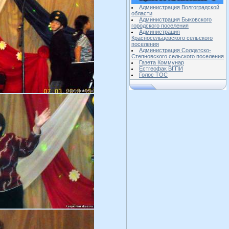
Администрация Волгоградской
области
Администрация Быковского
городского поселения
Администрация
Красносельцевского сельского
поселения
Администрация Солдатско-
Степновского сельского поселения
Газета Коммунар
Естгеофак ВГПИ
Голос ТОС