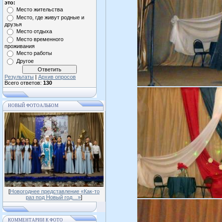
это:
Место жительства
Место, где живут родные и
друзья
Место отдыха
Место временного
проживания
Место работы
Другое
Результаты
|
Архив опросов
Всего ответов:
130
НОВЫЙ ФОТОАЛЬБОМ
[
Новогоднее представление «Как-то
раз под Новый год…»
]
КОММЕНТАРИИ К ФОТО