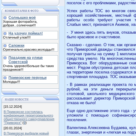
поселок с его проблемами, радостям
Успех работы ТОС во многом связ
КОММЕНТАРИИ К ФОТО
хороший хозяйственник, местный 
Солнышко моё
работы особо требуют участия т
Хорошая фоторабота,
Слабых мест, признается Акимов, хва
добрая...солнечная!!!
-
У меня здесь пять внуков, отказы
На удочку поймал!
было красивое и счастливое.
Отличный улов!!!!
Сказано - сделано. О том, как орган
Сапожки
что Приморский дважды становился 
Оригинально,красиво,молодцы!!!
получая гранты на сумму 1 миллион
Праздник на улице
средства умело. На многочисленны
Советской
Приморска. Вот оборудованные ска
Очень здорово!Больше бы таких
мест. Рядом обустроена детская пло
праздников!!!
на территории поселка содержатся в
спортивная площадка. ТОС оказывае
Приморские певуньи
Молодцы!!!
- В рамках реализации проекта по
рублей, на эти деньги перекрыл
столовой, школьного медицинского
рассказывает директор Приморской
НАШИ НОВОСТИ
отказа не было!
[15.12.2024]
Еще одно достижение этого года - 
В Приморске состоялась
уложили с помощью софинансиро
конференция территориального
общественного самоуправления
поселения.
"Приморск"
(
0
)
Валентина Алексеевна Будаева, кул
[20.01.2024]
глазах, энергичная и «легкая на под
В Приморске выбрали новый