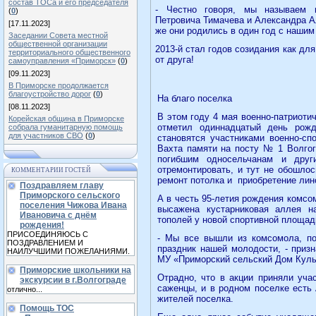
состав ТОСа и его председателя
- Честно говоря, мы называем н
(
0
)
Петровича Тимачева и Александра А
[17.11.2023]
же они родились в один год с нашим
Заседании Совета местной
общественной организации
2013-й стал годов созидания как для
территориального общественного
от друга!
самоуправления «Приморск»
(
0
)
[09.11.2023]
В Приморске продолжается
благоустройство дорог
(
0
)
На благо поселка
[08.11.2023]
В этом году 4 мая военно-патриоти
Корейская община в Приморске
отметил одиннадцатый день рожд
собрала гуманитарную помощь
для участников СВО
(
0
)
становятся участниками военно-сп
Вахта памяти на посту № 1 Волгог
погибшим односельчанам и дру
отремонтировать, и тут не обошло
КОММЕНТАРИИ ГОСТЕЙ
ремонт потолка и
приобретение лин
Поздравляем главу
Приморского сельского
А в честь 95-летия рождения комсо
поселения Чижова Ивана
высажена кустарниковая аллея н
Ивановича с днём
тополей у новой спортивной площа
рождения!
ПРИСОЕДИНЯЮСЬ С
- Мы все вышли из комсомола, по
ПОЗДРАВЛЕНИЕМ И
праздник нашей молодости, - приз
НАИЛУЧШИМИ ПОЖЕЛАНИЯМИ.
МУ «Приморский сельский Дом Куль
Приморские школьники на
Отрадно, что в акции приняли уча
экскурсии в г.Волгограде
саженцы, и в родном поселке есть
отлично...
жителей поселка.
Помощь ТОС