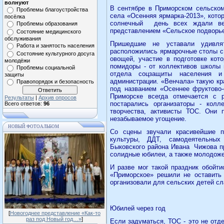
волнуют
В сентябре в Приморском сельском
Проблемы благоустройства
села «Осенняя ярмарка-2013», кото
посёлка
солнечный
день всех ждали ве
Проблемы образования
представлением «Сельское подворь
Состояние медицинского
обслуживания
Пришедшие не уставали удивля
Работа и занятость населения
расположились ярмарочные столы с
Состояние культурного досуга
овощей, участие в подготовке кот
молодёжи
помидоры - от коллективов школы и
Проблемы социальной
отдела соцзащиты населения и
защиты
администрации. «Венчала» такую к
Правопорядок и безопасность
под названием «Осеннее фруктово-
Приморске всегда отмечается с 
Результаты
|
Архив опросов
постарались организаторы - колл
Всего ответов:
96
творчества, активисты ТОС. Они 
незабываемое угощение.
НОВЫЙ ФОТОАЛЬБОМ
Со сцены звучали красивейшие п
культуры, ДДТ, самодеятельных
Быковского района Ивана
Чижова п
солидные юбилеи, а также молодож
И разве мог такой праздник обойти
«Приморское» решили не оставить
организовали для сельских детей сл
Юбилей через год
[
Новогоднее представление «Как-то
раз под Новый год…»
]
Если задуматься, ТОС - это не отде