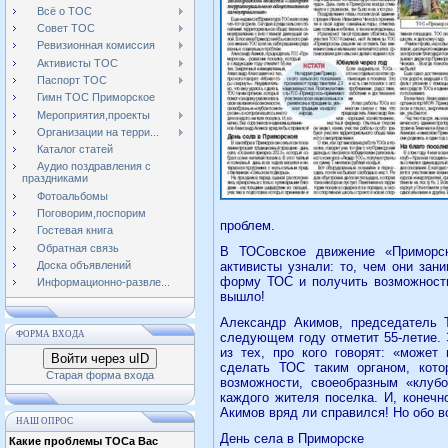
Всё о ТОС
Совет ТОС
Ревизионная комиссия
Активисты ТОС
Паспорт ТОС
Гимн ТОС Приморское
Мероприятия,проекты
Организации на терри...
Каталог статей
Аудио поздравления с
праздниками
Фотоальбомы
Поговорим,поспорим
проблем.
Гостевая книга
Обратная связь
В ТОСовское движение «Приморск
Доска объявлений
активисты узнали: то, чем они зан
форму ТОС и получить возможность 
Информационно-развле...
вышло!
Александр Акимов, председатель 
ФОРМА ВХОДА
следующем году отметит 55-летие. 
из тех, про кого говорят: «может
Войти через uID
сделать ТОС таким органом, кот
Старая форма входа
возможности, своеобразным «клуб
каждого жителя поселка. И, конечно
Акимов вряд ли справился! Но обо в
НАШ ОПРОС
День села в Приморске
Какие проблемы ТОСа Вас