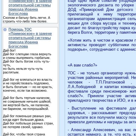
Еще одно яркое событие уходящег
«Приморское» в замене
экологического десанта по уборк
отопительной системы
прихода Иоанна
ДОД «Приморский Дом детского т
Богослова
прилегающей к нему территор
Скопом и батьку бить легче. А
организаторам администрация сель
строить что-либо тем более.
мешки для сбора мусора и технику
десант по благоустройству парка к
Помощь ТОС
берега Волги, территории у памятни
«Приморское» в замене
отопительной системы
«Хотим жить в чистом и красивом 
прихода Иоанна
активисты проводят субботники по
Богослова
подворье», сотрудничают с админис
Дай бог!
Дай бог слепцам глаза вернуть
и спины выпрямить горбатым.
Дай бог быть богом хоть чуть-
«А вам слабо?»
чуть,
но быть нельзя чуть-чуть
распятым.
ТОС - не только организатор нужн
участник районных мероприятий. Н
Дай бог не вляпаться во власть
человек - Т.П.Платоновой , Е.
и не геройствовать подложно,
Л.А.Лободиной
и капитан команд
и быть богатым — но не красть,
конечно, если так возможно.
фестивале среди пенсионеров- жи
слабо?». Приняли участие акти
Дай бог быть тертым калачом,
прикладного творчества и ИЗО, и в 
не сожранным ничьею шайкой,
ни жертвой быть, ни палачом,
- Выступление на фестивале дал
ни барином, ни попрошайкой.
здоровья, - рассказывает предсе
Дай бог поменьше рваных ран,
результате все получили массу поз
когда идет большая драка.
привезли дипломы и награды за акт
Дай бог побольше разных стран,
не потеряв своей, однако.
- Александр Алексеевич, на вас п
остается немного, а те, что есть,
Дай бог, чтобы твоя страна