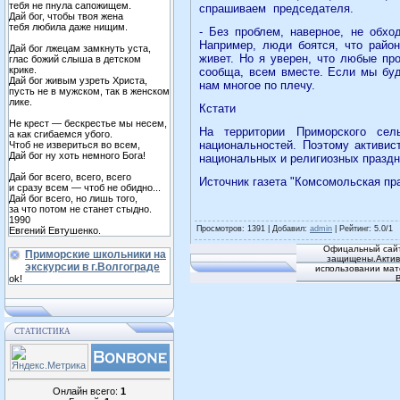
тебя не пнула сапожищем.
спрашиваем
председателя.
Дай бог, чтобы твоя жена
тебя любила даже нищим.
- Без проблем, наверное, не обхо
Например, люди боятся, что район
Дай бог лжецам замкнуть уста,
живет. Но я уверен, что любые пр
глас божий слыша в детском
крике.
сообща, всем вместе. Если мы буд
Дай бог живым узреть Христа,
нам многое по плечу.
пусть не в мужском, так в женском
лике.
Кстати
Не крест — бескрестье мы несем,
На территории Приморского сел
а как сгибаемся убого.
национальностей. Поэтому активи
Чтоб не извериться во всем,
Дай бог ну хоть немного Бога!
национальных и религиозных праздн
Дай бог всего, всего, всего
Источник газета "Комсомольская пра
и сразу всем — чтоб не обидно...
Дай бог всего, но лишь того,
за что потом не станет стыдно.
1990
Просмотров
: 1391 |
Добавил
:
admin
|
Рейтинг
:
5.0
/
1
Евгений Евтушенко.
Офицальный сайт
Приморские школьники на
защищены.Активн
экскурсии в г.Волгограде
использовании мат
ok!
СТАТИСТИКА
Онлайн всего:
1