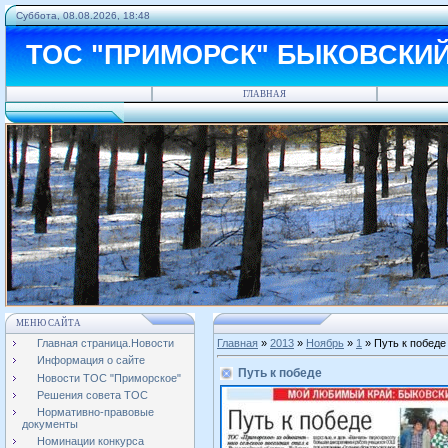
Суббота, 08.08.2026, 18:48
ТОС "ПРИМОРСК" БЫКОВСКИ
ГЛАВНАЯ
МЕНЮ САЙТА
Главная страница.Новости
Главная
»
2013
»
Ноябрь
»
1
» Путь к победе
Информация о сайте
Путь к победе
Новости ТОС "Приморское"
Решения совета ТОС
Нормативно-правовые
документы
Номинации конкурса