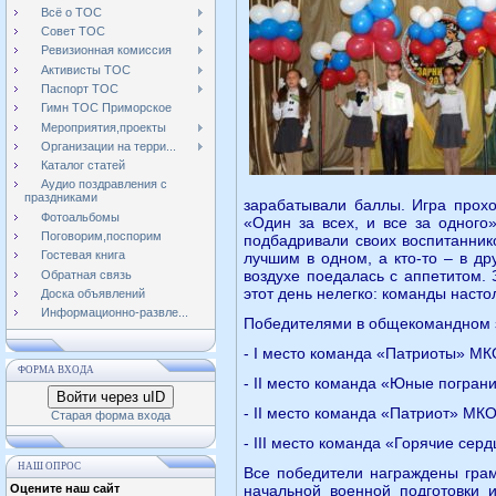
Всё о ТОС
Совет ТОС
Ревизионная комиссия
Активисты ТОС
Паспорт ТОС
Гимн ТОС Приморское
Мероприятия,проекты
Организации на терри...
Каталог статей
Аудио поздравления с
праздниками
зарабатывали баллы. Игра прохо
Фотоальбомы
«Один за всех, и все за одного»
Поговорим,поспорим
подбадривали своих воспитаннико
Гостевая книга
лучшим в одном, а кто-то – в д
воздухе поедалась с аппетитом.
Обратная связь
этот день нелегко: команды насто
Доска объявлений
Информационно-развле...
Победителями в общекомандном з
- I место команда «Патриоты» М
ФОРМА ВХОДА
- II место команда «Юные погра
Войти через uID
- II место команда «Патриот» М
Старая форма входа
- III место команда «Горячие се
НАШ ОПРОС
Все победители награждены грам
Оцените наш сайт
начальной военной подготовки 