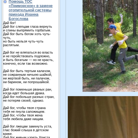
Помощь ТОС
«Приморское» в замене
отопительной системы
прихода Иоанна
Богослова
Дай бог!
Дай бог слепцам глаза вернуть
и спины выпрямить горбатым.
Дай бог быть богом хоть чуть-
чуть,
но быть нельзя чуть-чуть
распятым.
Дай бог не вляпаться во власть
и не геройствовать подложно,
и быть богатым — но не красть,
конечно, если так возможно.
Дай бог быть тертым калачом,
не сожранным ничьею шайкой,
ни жертвой быть, ни палачом,
ни барином, ни попрошайкой.
Дай бог поменьше рваных ран,
когда идет большая драка.
Дай бог побольше разных стран,
не потеряв своей, однако.
Дай бог, чтобы твоя страна
тебя не пнула сапожищем.
Дай бог, чтобы твоя жена
тебя любила даже нищим.
Дай бог лжецам замкнуть уста,
глас божий слыша в детском
крике.
Дай бог живым узреть Христа,