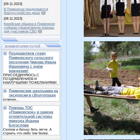
[09.11.2023]
В Приморске продолжается
благоустройство дорог
(
0
)
[08.11.2023]
Корейская община в Приморске
собрала гуманитарную помощь
для участников СВО
(
0
)
КОММЕНТАРИИ ГОСТЕЙ
Поздравляем главу
Приморского сельского
поселения Чижова Ивана
Ивановича с днём
рождения!
ПРИСОЕДИНЯЮСЬ С
ПОЗДРАВЛЕНИЕМ И
НАИЛУЧШИМИ ПОЖЕЛАНИЯМИ.
Приморские школьники на
экскурсии в г.Волгограде
отлично...
Помощь ТОС
«Приморское» в замене
отопительной системы
прихода Иоанна
Богослова
Скопом и батьку бить легче. А
строить что-либо тем более.