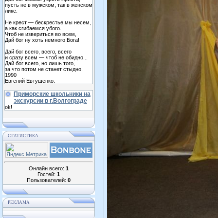
пусть не в мужском, так в женском
лике.
Не крест — бескрестье мы несем,
а как сгибаемся убого.
Чтоб не извериться во всем,
Дай бог ну хоть немного Бога!
Дай бог всего, всего, всего
и сразу всем — чтоб не обидно...
Дай бог всего, но лишь того,
за что потом не станет стыдно.
1990
Евгений Евтушенко.
Приморские школьники на
экскурсии в г.Волгограде
ok!
СТАТИСТИКА
Онлайн всего:
1
Гостей:
1
Пользователей:
0
РЕКЛАМА