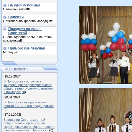
На удочку поймал!
Отличный улов!!!!
Сапожки
Оригинально,красиво,молодцы!!!
Праздник на улице
Советской
Очень здорово!Больше бы таких
праздников!!!
Приморские певуньи
Молодцы!!!
НАШИ НОВОСТИ
[15.12.2024]
В Приморске состоялась
конференция территориального
общественного самоуправления
"Приморск"
(
0
)
[20.01.2024]
В Приморске выбрали новый
состав ТОСа и его председателя
(
0
)
[17.11.2023]
Заседании Совета местной
общественной организации
территориального общественного
самоуправления «Приморск»
(
0
)