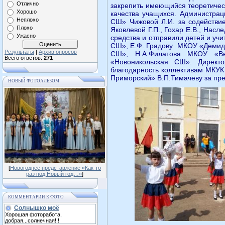
Отлично
закрепить имеющийся теоретичес
Хорошо
качества учащихся. Администра
Неплохо
СШ» Чижовой Л.И. за содействие
Плохо
Яковлевой Г.П., Гохар Е.В., Насл
Ужасно
средства и отправили детей и у
СШ», Е.Ф. Градову МКОУ «Демид
Результаты
|
Архив опросов
СШ», Н.А.Филатова МКОУ «Ве
Всего ответов:
271
«Новоникольская СШ». Дирек
благодарность коллективам МКУК
Приморский» В.П.Тимачеву за пр
НОВЫЙ ФОТОАЛЬБОМ
[
Новогоднее представление «Как-то
раз под Новый год…»
]
КОММЕНТАРИИ К ФОТО
Солнышко моё
Хорошая фоторабота,
добрая...солнечная!!!