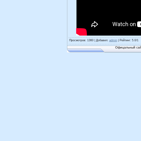
Просмотров
: 1360 |
Добавил
:
admin
|
Рейтинг
:
5.0
/
1
Офицальный сай