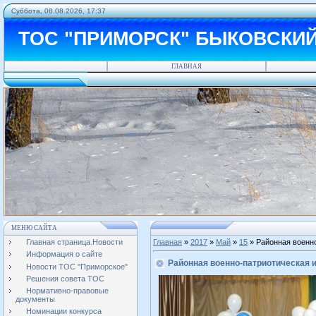
Суббота, 08.08.2026, 17:37
ТОС "ПРИМОРСК" БЫКОВСКИ
ГЛАВНАЯ
МЕНЮ САЙТА
Главная страница.Новости
Главная
»
2017
»
Май
»
15
» Районная военно
Информация о сайте
Районная военно-патриотическая и
Новости ТОС "Приморское"
Решения совета ТОС
Нормативно-правовые
документы
Номинации конкурса