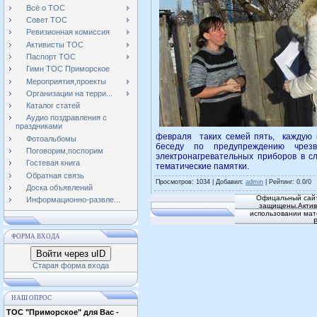
Всё о ТОС
Совет ТОС
Ревизионная комиссия
Активисты ТОС
Паспорт ТОС
Гимн ТОС Приморское
Мероприятия,проекты
Организации на терри...
Каталог статей
Аудио поздравления с
праздниками
февраля таких семей пять, каждую 
Фотоальбомы
беседу по предупреждению чрезв
Поговорим,поспорим
электронагревательных приборов в с
Гостевая книга
тематические памятки.
Обратная связь
Просмотров
: 1034 |
Добавил
:
admin
|
Рейтинг
:
0.0
/
0
Доска объявлений
Офицальный сайт
Информационно-развле...
защищены.Активн
использовании мат
ФОРМА ВХОДА
Войти через uID
Старая форма входа
НАШ ОПРОС
ТОС "Приморское" для Вас -