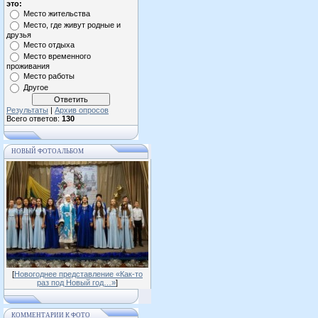
это:
Место жительства
Место, где живут родные и
друзья
Место отдыха
Место временного
проживания
Место работы
Другое
Результаты
|
Архив опросов
Всего ответов:
130
НОВЫЙ ФОТОАЛЬБОМ
[
Новогоднее представление «Как-то
раз под Новый год…»
]
КОММЕНТАРИИ К ФОТО