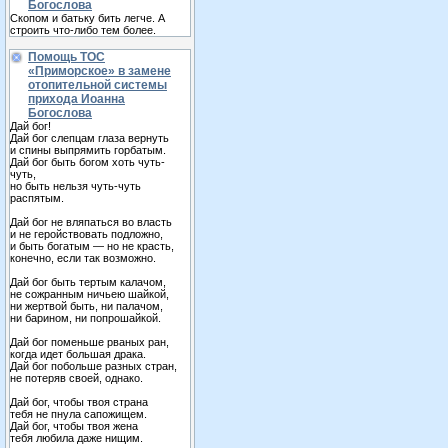
Богослова
Скопом и батьку бить легче. А
строить что-либо тем более.
Помощь ТОС
«Приморское» в замене
отопительной системы
прихода Иоанна
Богослова
Дай бог!
Дай бог слепцам глаза вернуть
и спины выпрямить горбатым.
Дай бог быть богом хоть чуть-
чуть,
но быть нельзя чуть-чуть
распятым.
Дай бог не вляпаться во власть
и не геройствовать подложно,
и быть богатым — но не красть,
конечно, если так возможно.
Дай бог быть тертым калачом,
не сожранным ничьею шайкой,
ни жертвой быть, ни палачом,
ни барином, ни попрошайкой.
Дай бог поменьше рваных ран,
когда идет большая драка.
Дай бог побольше разных стран,
не потеряв своей, однако.
Дай бог, чтобы твоя страна
тебя не пнула сапожищем.
Дай бог, чтобы твоя жена
тебя любила даже нищим.