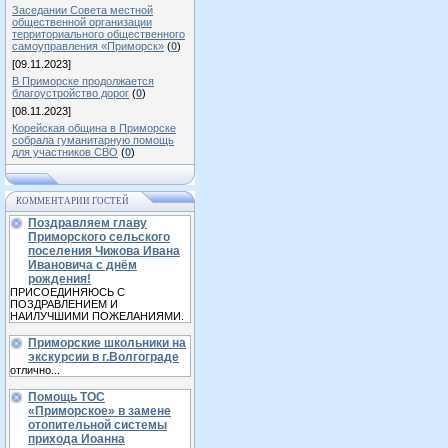
Заседании Совета местной
общественной организации
территориального общественного
самоуправления «Приморск»
(
0
)
[09.11.2023]
В Приморске продолжается
благоустройство дорог
(
0
)
[08.11.2023]
Корейская община в Приморске
собрала гуманитарную помощь
для участников СВО
(
0
)
КОММЕНТАРИИ ГОСТЕЙ
Поздравляем главу
Приморского сельского
поселения Чижова Ивана
Ивановича с днём
рождения!
ПРИСОЕДИНЯЮСЬ С
ПОЗДРАВЛЕНИЕМ И
НАИЛУЧШИМИ ПОЖЕЛАНИЯМИ.
Приморские школьники на
экскурсии в г.Волгограде
отлично...
Помощь ТОС
«Приморское» в замене
отопительной системы
прихода Иоанна