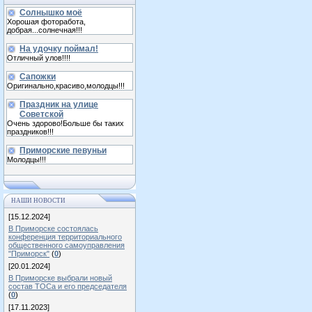
Солнышко моё
Хорошая фоторабота,
добрая...солнечная!!!
На удочку поймал!
Отличный улов!!!!
Сапожки
Оригинально,красиво,молодцы!!!
Праздник на улице
Советской
Очень здорово!Больше бы таких
праздников!!!
Приморские певуньи
Молодцы!!!
НАШИ НОВОСТИ
[15.12.2024]
В Приморске состоялась
конференция территориального
общественного самоуправления
"Приморск"
(
0
)
[20.01.2024]
В Приморске выбрали новый
состав ТОСа и его председателя
(
0
)
[17.11.2023]