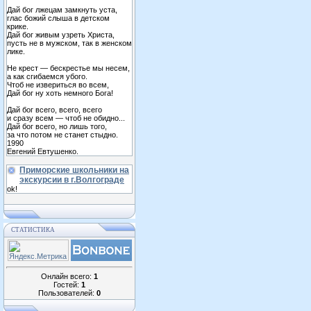
Дай бог лжецам замкнуть уста,
глас божий слыша в детском
крике.
Дай бог живым узреть Христа,
пусть не в мужском, так в женском
лике.
Не крест — бескрестье мы несем,
а как сгибаемся убого.
Чтоб не извериться во всем,
Дай бог ну хоть немного Бога!
Дай бог всего, всего, всего
и сразу всем — чтоб не обидно...
Дай бог всего, но лишь того,
за что потом не станет стыдно.
1990
Евгений Евтушенко.
Приморские школьники на
экскурсии в г.Волгограде
ok!
СТАТИСТИКА
Онлайн всего:
1
Гостей:
1
Пользователей:
0