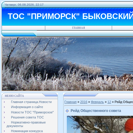
Четверг, 06.08.2026, 22:17
ТОС "ПРИМОРСК" БЫКОВСКИ
ГЛАВНАЯ
МЕНЮ САЙТА
Главная страница.Новости
Главная
»
2016
»
Февраль
»
12
» Рейд Общес
Информация о сайте
Рейд Общественного совета
Новости ТОС "Приморское"
Решения совета ТОС
Нормативно-правовые
документы
Номинации конкурса