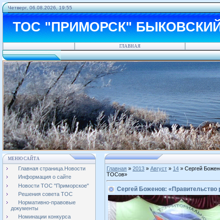
Четверг, 06.08.2026, 19:55
ТОС "ПРИМОРСК" БЫКОВСКИ
ГЛАВНАЯ
МЕНЮ САЙТА
Главная страница.Новости
Главная
»
2013
»
Август
»
14
» Сергей Божен
ТОСов»
Информация о сайте
Новости ТОС "Приморское"
Сергей Боженов: «Правительство 
Решения совета ТОС
Нормативно-правовые
документы
Номинации конкурса