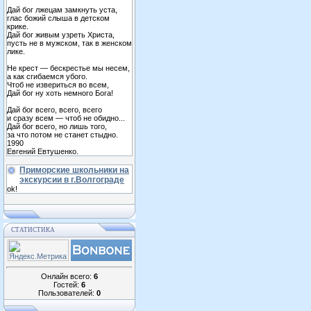
Дай бог лжецам замкнуть уста,
глас божий слыша в детском
крике.
Дай бог живым узреть Христа,
пусть не в мужском, так в женском
лике.
Не крест — бескрестье мы несем,
а как сгибаемся убого.
Чтоб не извериться во всем,
Дай бог ну хоть немного Бога!
Дай бог всего, всего, всего
и сразу всем — чтоб не обидно...
Дай бог всего, но лишь того,
за что потом не станет стыдно.
1990
Евгений Евтушенко.
Приморские школьники на
экскурсии в г.Волгограде
ok!
СТАТИСТИКА
Онлайн всего:
6
Гостей:
6
Пользователей:
0