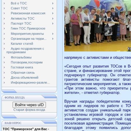
Всё о ТОС
Совет ТОС
Ревизионная комиссия
Активисты ТОС
Паспорт ТОС
Гимн ТОС Приморское
Мероприятия,проекты
Организации на терри...
Каталог статей
Аудио поздравления с
праздниками
напрямую с активистами и обществе
Фотоальбомы
Поговорим,поспорим
«Сегодня опыт развития ТОСов в В
Гостевая книга
стране, и финансирование этой про
Обратная связь
подчеркнул губернатор. Он отмет
Доска объявлений
грантов активисты помогают благ
Информационно-развле...
патриотические мероприятия, а такж
«При этом важно, что приоритеты
жители», - отметил губернатор.
ФОРМА ВХОДА
Вручая награды победителям конк
Войти через uID
одним из лидеров по работе с ТО
Старая форма входа
активистов создан уникальный пар
установлены игровой городок и св
зоной решено открыть детский са
поселковая администрация. Помеще
НАШ ОПРОС
благодаря этому появились допо
ТОС "Приморское" для Вас -