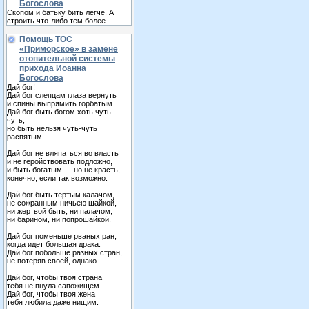
Богослова
Скопом и батьку бить легче. А
строить что-либо тем более.
Помощь ТОС
«Приморское» в замене
отопительной системы
прихода Иоанна
Богослова
Дай бог!
Дай бог слепцам глаза вернуть
и спины выпрямить горбатым.
Дай бог быть богом хоть чуть-
чуть,
но быть нельзя чуть-чуть
распятым.
Дай бог не вляпаться во власть
и не геройствовать подложно,
и быть богатым — но не красть,
конечно, если так возможно.
Дай бог быть тертым калачом,
не сожранным ничьею шайкой,
ни жертвой быть, ни палачом,
ни барином, ни попрошайкой.
Дай бог поменьше рваных ран,
когда идет большая драка.
Дай бог побольше разных стран,
не потеряв своей, однако.
Дай бог, чтобы твоя страна
тебя не пнула сапожищем.
Дай бог, чтобы твоя жена
тебя любила даже нищим.