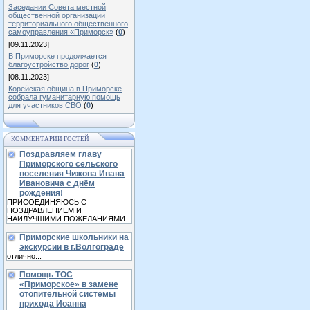
Заседании Совета местной
общественной организации
территориального общественного
самоуправления «Приморск»
(
0
)
[09.11.2023]
В Приморске продолжается
благоустройство дорог
(
0
)
[08.11.2023]
Корейская община в Приморске
собрала гуманитарную помощь
для участников СВО
(
0
)
КОММЕНТАРИИ ГОСТЕЙ
Поздравляем главу
Приморского сельского
поселения Чижова Ивана
Ивановича с днём
рождения!
ПРИСОЕДИНЯЮСЬ С
ПОЗДРАВЛЕНИЕМ И
НАИЛУЧШИМИ ПОЖЕЛАНИЯМИ.
Приморские школьники на
экскурсии в г.Волгограде
отлично...
Помощь ТОС
«Приморское» в замене
отопительной системы
прихода Иоанна