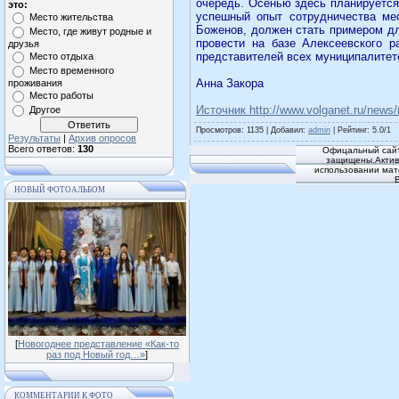
очередь. Осенью здесь планируется
это:
успешный опыт сотрудничества мес
Место жительства
Боженов, должен стать примером дл
Место, где живут родные и
провести на базе Алексеевского р
друзья
представителей всех муниципалитет
Место отдыха
Место временного
Анна Закора
проживания
Место работы
Источник http://www.volganet.ru/news
Другое
Просмотров
: 1135 |
Добавил
:
admin
|
Рейтинг
:
5.0
/
1
Результаты
|
Архив опросов
Всего ответов:
130
Офицальный сайт
защищены.Активн
использовании мат
НОВЫЙ ФОТОАЛЬБОМ
[
Новогоднее представление «Как-то
раз под Новый год…»
]
КОММЕНТАРИИ К ФОТО