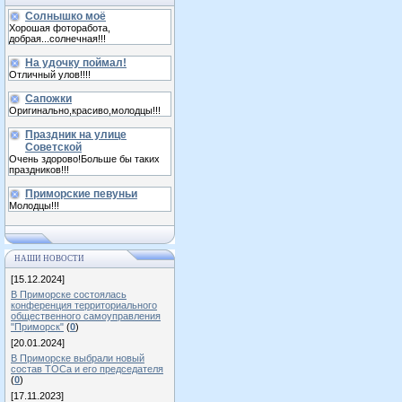
Солнышко моё
Хорошая фоторабота,
добрая...солнечная!!!
На удочку поймал!
Отличный улов!!!!
Сапожки
Оригинально,красиво,молодцы!!!
Праздник на улице
Советской
Очень здорово!Больше бы таких
праздников!!!
Приморские певуньи
Молодцы!!!
НАШИ НОВОСТИ
[15.12.2024]
В Приморске состоялась
конференция территориального
общественного самоуправления
"Приморск"
(
0
)
[20.01.2024]
В Приморске выбрали новый
состав ТОСа и его председателя
(
0
)
[17.11.2023]