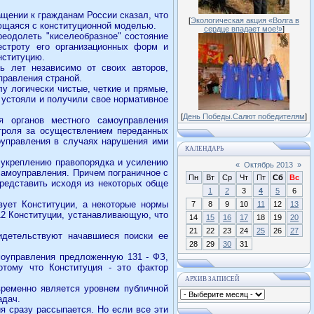
ащении к гражданам России сказал, что
[
Экологическая акция «Волга в
ющаяся с конституционной моделью.
сердце впадает мое!»
]
реодолеть "киселеобразное" состояние
пестроту его организационных форм и
нституцию.
ь лет независимо от своих авторов,
правления страной.
у логически чистые, четкие и прямые,
 устояли и получили свое нормативное
[
День Победы.Салют победителям
]
 органов местного самоуправления
троля за осуществлением переданных
оуправления в случаях нарушения ими
КАЛЕНДАРЬ
, укреплению правопорядка и усилению
«
Октябрь 2013
»
самоуправления. Причем пограничное с
Пн
Вт
Ср
Чт
Пт
Сб
Вс
редставить исходя из некоторых обще
1
2
3
4
5
6
вует Конституции, а некоторые нормы
7
8
9
10
11
12
13
12 Конституции, устанавливающую, что
14
15
16
17
18
19
20
21
22
23
24
25
26
27
идетельствуют начавшиеся поиски ее
28
29
30
31
моуправления предложенную 131 - ФЗ,
отому что Конституция - это фактор
АРХИВ ЗАПИСЕЙ
временно является уровнем публичной
адач.
я сразу рассыпается. Но если все эти