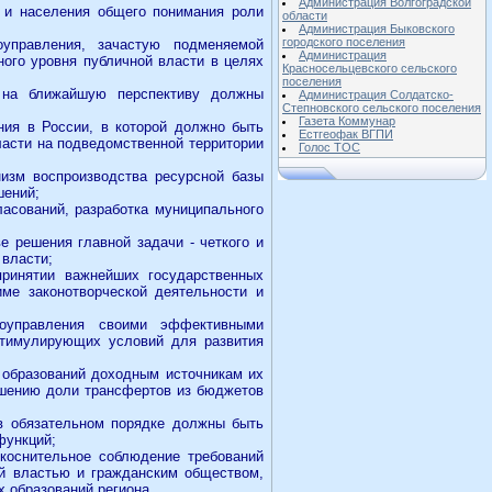
Администрация Волгоградской
И и населения общего понимания роли
области
Администрация Быковского
городского поселения
управления, зачастую подменяемой
Администрация
ого уровня публичной власти в целях
Красносельцевского сельского
поселения
 на ближайшую перспективу должны
Администрация Солдатско-
Степновского сельского поселения
Газета Коммунар
ния в России, в которой должно быть
Естгеофак ВГПИ
ласти на подведомственной территории
Голос ТОС
низм воспроизводства ресурсной базы
шений;
асований, разработка муниципального
 решения главной задачи - четкого и
власти;
принятии важнейших государственных
име законотворческой деятельности и
моуправления своими эффективными
стимулирующих условий для развития
 образований доходным источникам их
ьшению доли трансфертов из бюджетов
 в обязательном порядке должны быть
функций;
укоснительное соблюдение требований
й властью и гражданским обществом,
 образований региона.