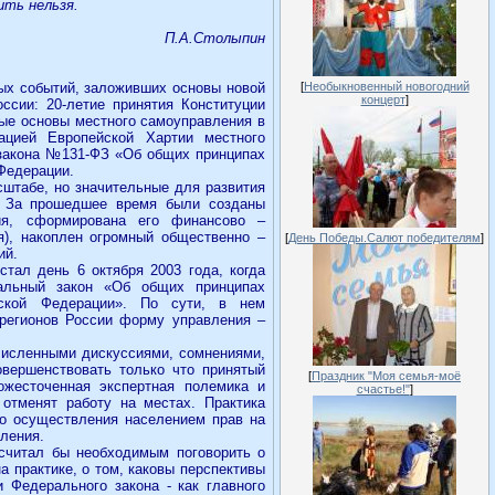
ить нельзя.
П.А.Столыпин
ых событий, заложивших основы новой
[
Необыкновенный новогодний
концерт
]
ссии: 20-летие принятия Конституции
ые основы местного самоуправления в
ацией Европейской Хартии местного
 закона №131-ФЗ «Об общих принципах
Федерации.
штабе, но значительные для развития
я. За прошедшее время были созданы
ия, сформирована его финансово –
я), накоплен огромный общественно –
[
День Победы.Салют победителям
]
ий.
тал день 6 октября 2003 года, когда
альный закон «Об общих принципах
йской Федерации». По сути, в нем
 регионов России форму управления –
численными дискуссиями, сомнениями,
овершенствовать только что принятый
[
Праздник "Моя семья-моё
ожесточенная экспертная полемика и
счастье!"
]
 отменят работу на местах. Практика
го осуществления населением прав на
ления.
 считал бы необходимым поговорить о
а практике, о том, каковы перспективы
 Федерального закона - как главного