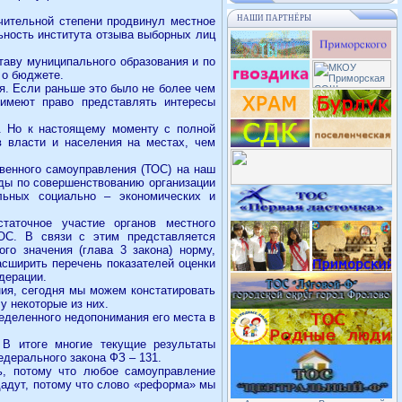
НАШИ ПАРТНЁРЫ
чительной степени продвинул местное
ьность института отзыва выборных лиц
таву муниципального образования и по
 о бюджете.
я. Если раньше это было не более чем
 имеют право представлять интересы
. Но к настоящему моменту с полной
в власти и населения на местах, чем
твенного самоуправления (ТОС) на наш
оды по совершенствованию организации
льных социально – экономических и
аточное участие органов местного
ОС. В связи с этим представляется
го значения (глава 3 закона) норму,
асширить перечень показателей оценки
дерации.
ния, сегодня мы можем констатировать
у некоторые из них.
еделенного недопонимания его места в
 В итоге многие текущие результаты
дерального закона ФЗ – 131.
ь, потому что любое самоуправление
 дадут, потому что слово «реформа» мы