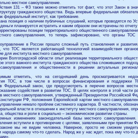
ительно местное самоуправление.
твия 131 – ФЗ также можно отметить тот факт, что этот Закон в зна
труктуру гражданского общества. Ведь впервые федеральная обязател
к федеральный институт, как требование.
ана позиция о наличии публичных слушаний, которые проводятся по Ус
 деньги планируется истратить и каким образом они истрачены по отчету
орректированы позиции территориального общественного самоуправлени
стного самоуправления, то теперь зафиксировано, что органы ТОС
оуправление в России прошло сложный путь становления и развития
, что ТОС является работающей технологией взаимодействия органо
ие для института местного самоуправления.
ории Волгоградской области опыт реализации территориального общес
ере этого важного института гражданского общества сложившиеся подх
 самоуправления и общественности в решении актуальных региона
мым отметить, что на сегодняшний день просматривается недост
ития ТОС, в том числе в вопросах финансирования и поддержки Т
 Федеральный закон, где предусмотреть в перечне вопросов местно
казание содействия в развитии ТОС. В целях контроля в этой части р
в местного самоуправления, утвержденный Президентом Российской Фе
Конституции РФ, положения Европейской хартии местного самоуправле
правлении немало проблем системного характера. В частности, обознач
ральной власти в отношении к институту местного самоуправления, опр
а, общества и роли в социально – экономическом развитии страны.
емных изменениях законодательной базы местного самоуправления.
ления вступили в противоречие с целями, заявленными при принятии Фе
 законе мы не видим человека. Наверное, просто не сможем увидет
 народа самому что-то сделать. Народ же у нас ждет, пока ему что-то
ции».