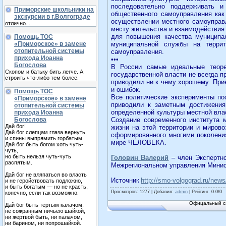
последовательно поддерживать и
Приморские школьники на
общественного самоуправления как
экскурсии в г.Волгограде
осуществлении местного самоуправ
отлично...
месту жительства и взаимодействия 
для повышения качества муниципал
Помощь ТОС
«Приморское» в замене
муниципальной службы на террит
отопительной системы
самоуправления.
прихода Иоанна
•••
Богослова
В России самые идеальные теорет
Скопом и батьку бить легче. А
государственной власти не всегда п
строить что-либо тем более.
приводили ни к чему хорошему. Пр
и ошибок.
Помощь ТОС
Все политические эксперименты по
«Приморское» в замене
приводили к заметным достижения
отопительной системы
определенной культуры местной вла
прихода Иоанна
Богослова
Создание современного института 
Дай бог!
жизни на этой территории и мирово
Дай бог слепцам глаза вернуть
сформированного многими поколения
и спины выпрямить горбатым.
мире ЧЕЛОВЕКА.
Дай бог быть богом хоть чуть-
чуть,
но быть нельзя чуть-чуть
Головин Валерий
– член Экспертно
распятым.
Межрегиональном управления Минис
Дай бог не вляпаться во власть
Источник
http://smo-volgograd.ru/new
и не геройствовать подложно,
и быть богатым — но не красть,
Просмотров
: 1277 |
Добавил
:
admin
|
Рейтинг
:
0.0
/
0
конечно, если так возможно.
Офицальный са
Дай бог быть тертым калачом,
не сожранным ничьею шайкой,
ни жертвой быть, ни палачом,
ни барином, ни попрошайкой.