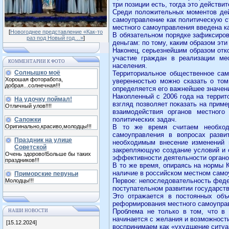
три позиции есть, тогда это действ
Среди положительных моментов дейс
самоуправление как политическую с
местного самоуправления введена ка
[
Новогоднее представление «Как-то
В обязательном порядке зафиксиров
раз под Новый год…»
]
деньгам: по тому, каким образом эти
Наконец, серьезнейшим образом отк
участие граждан в реализации ме
КОММЕНТАРИИ К ФОТО
населения.
Солнышко моё
Территориальное общественное сам
Хорошая фоторабота,
уверенностью можно сказать о том
добрая...солнечная!!!
определяется его важнейшее значен
Накопленный с 2006 года на террит
На удочку поймал!
взгляд позволяет показать на прим
Отличный улов!!!!
взаимодействия органов местного
политических задач.
Сапожки
Оригинально,красиво,молодцы!!!
В то же время считаем необходи
самоуправления в вопросах разв
Праздник на улице
необходимым внесение изменений в
Советской
закрепляющую создание условий и о
Очень здорово!Больше бы таких
эффективности деятельности органо
праздников!!!
В то же время, опираясь на нормы 
наличие в российском местном самоу
Приморские певуньи
Первое: непоследовательность феде
Молодцы!!!
поступательном развитии государств
Это отражается в постоянных объ
реформирования местного самоуправ
Проблема не только в том, что в
НАШИ НОВОСТИ
начинается с желания и возможности
[15.12.2024]
воспринимаем как «ухудшение ситуа