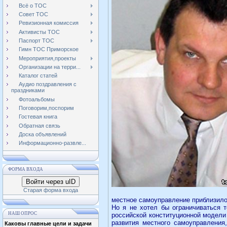
Всё о ТОС
Совет ТОС
Ревизионная комиссия
Активисты ТОС
Паспорт ТОС
Гимн ТОС Приморское
Мероприятия,проекты
Организации на терри...
Каталог статей
Аудио поздравления с
праздниками
Фотоальбомы
Поговорим,поспорим
Гостевая книга
Обратная связь
Доска объявлений
Информационно-развле...
ФОРМА ВХОДА
Войти через uID
Старая форма входа
местное самоуправление приблизило 
Но я не хотел бы ограничиваться 
НАШ ОПРОС
российской конституционной модели 
развития местного самоуправления
Каковы главные цели и задачи