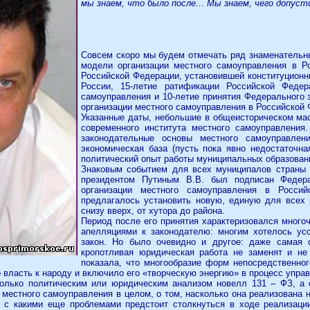
мы знаем, что было после... Мы знаем, чего допуст
Совсем скоро мы будем отмечать ряд знаменательн
модели организации местного самоуправления в Ро
Российской Федерации, установившей конституционн
России, 15-летие ратификации Российской Федер
самоуправления и 10-летие принятия Федерального
организации местного самоуправления в Российской 
Указанные даты, небольшие в общеисторическом мас
современного института местного самоуправлени
законодательные основы местного самоуправлен
экономическая база (пусть пока явно недостаточна
политический опыт работы муниципальных образован
Знаковым событием для всех муниципалов страны с
президентом Путиным В.В. был подписан Федер
организации местного самоуправления в Росси
предлагалось установить новую, единую для всех
снизу вверх, от хутора до района.
Период после его принятия характеризовался много
апелляциями к законодателю: многим хотелось ус
закон. Но было очевидно и другое: даже самая 
кропотливая юридическая работа не заменят и не
показала, что многообразие форм непосредственно
власть к народу и включило его «творческую энергию» в процесс управ
только политическим или юридическим анализом новелл 131 – ФЗ, а
местного самоуправления в целом, о том, насколько она реализована н
, с какими еще проблемами предстоит столкнуться в ходе реализации