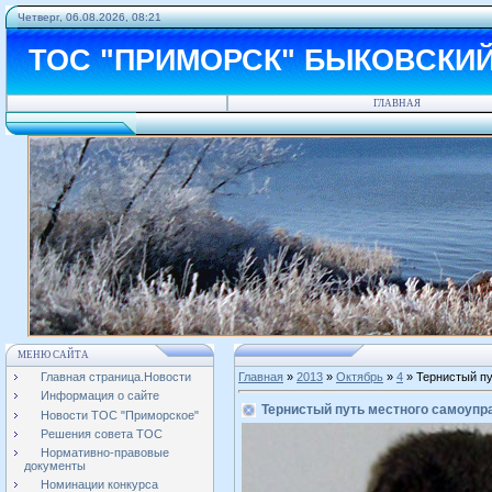
Четверг, 06.08.2026, 08:21
ТОС "ПРИМОРСК" БЫКОВСКИ
ГЛАВНАЯ
МЕНЮ САЙТА
Главная страница.Новости
Главная
»
2013
»
Октябрь
»
4
» Тернистый пу
Информация о сайте
Тернистый путь местного самоупр
Новости ТОС "Приморское"
Решения совета ТОС
Нормативно-правовые
документы
Номинации конкурса