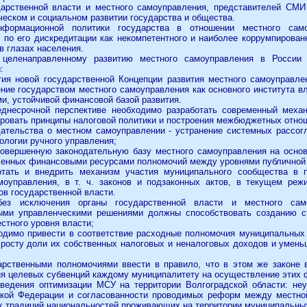
ударственной власти и местного самоуправления, представителей СМ
ческом и социальном развитии государства и общества.
формационной политики государства в отношении местного само
о его дискредитации как некомпетентного и наиболее коррумпированн
в глазах населения.
 целенаправленному развитию местного самоуправления в России
:
тия новой государственной Концепции развития местного самоуправле
ние государством местного самоуправления как основного института в
и, устойчивой финансовой базой развития.
еднесрочной перспективе необходимо разработать современный меха
ировать принципы налоговой политики и построения межбюджетных отно
ательства о местном самоуправлении - устранение системных рассогл
нологии ручного управления;
овершенную законодательную базу местного самоуправления на основе
ченных финансовыми ресурсами полномочий между уровнями публичной 
отать и внедрить механизм участия муниципального сообщества в 
оуправления, в т. ч. законов и подзаконных актов, в текущем реж
ов государственной власти.
без исключения органы государственной власти и местного са
ными управленческими решениями должны способствовать созданию 
стного уровня власти;
ходимо привести в соответствие расходные полномочия муниципальных
 росту доли их собственных налоговых и неналоговых доходов и умен
арственными полномочиями ввести в правило, что в этом же законе
я целевых субвенций каждому муниципалитету на осуществление этих 
ведения оптимизации МСУ на территории Волгоградской области: не
ской Федерации и согласованности проводимых реформ между местно
их традиций национальностей проживающих на территории муниципальных