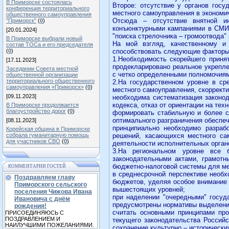
В Приморске состоялась
Второе: отсутствие у органов гос
конференция территориального
местного самоуправления в экономи
общественного самоуправления
Отсюда – отсутствие внятной ин
"Приморск"
(
0
)
конъюнктурными кампаниями в СМИ п
[20.01.2024]
"поиска стрелочника – громоотвода" 
В Приморске выбрали новый
На мой взгляд, качественному и
состав ТОСа и его председателя
(
0
)
способствовать следующие факторы
1.Необходимость скорейшего приня
[17.11.2023]
продекларировано реальное укрепле
Заседании Совета местной
с четко определенными полномочиям
общественной организации
территориального общественного
2.На государственном уровне в ср
самоуправления «Приморск»
(
0
)
местного самоуправления, скоррект
[09.11.2023]
необходима систематизация законод
кодекса, отказ от ориентации на тех
В Приморске продолжается
благоустройство дорог
(
0
)
формировать стабильную и более с
оптимального разграничения обеспе
[08.11.2023]
принципиально необходимо разраб
Корейская община в Приморске
собрала гуманитарную помощь
решений, касающихся местного сам
для участников СВО
(
0
)
деятельности исполнительных орган
3.На региональном уровне все 
законодательными актами, грамот
бюджетно-налоговой системы для ме
КОММЕНТАРИИ ГОСТЕЙ
в среднесрочной перспективе необ
Поздравляем главу
бюджетов, уделяя особое внимание
Приморского сельского
вышестоящих уровней;
поселения Чижова Ивана
при наделении "очередными" госуд
Ивановича с днём
предусмотрены нормативы выделени
рождения!
считать основными принципами про
ПРИСОЕДИНЯЮСЬ С
ПОЗДРАВЛЕНИЕМ И
текущего законодательства Россий
НАИЛУЧШИМИ ПОЖЕЛАНИЯМИ.
сохранение культурно – историческ