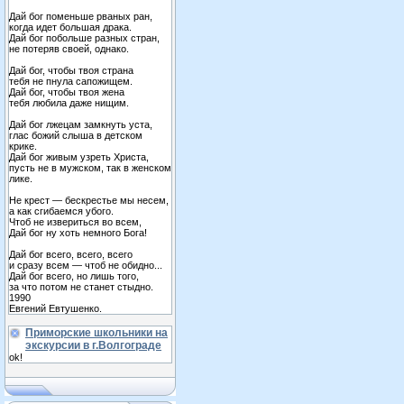
Дай бог поменьше рваных ран,
когда идет большая драка.
Дай бог побольше разных стран,
не потеряв своей, однако.
Дай бог, чтобы твоя страна
тебя не пнула сапожищем.
Дай бог, чтобы твоя жена
тебя любила даже нищим.
Дай бог лжецам замкнуть уста,
глас божий слыша в детском
крике.
Дай бог живым узреть Христа,
пусть не в мужском, так в женском
лике.
Не крест — бескрестье мы несем,
а как сгибаемся убого.
Чтоб не извериться во всем,
Дай бог ну хоть немного Бога!
Дай бог всего, всего, всего
и сразу всем — чтоб не обидно...
Дай бог всего, но лишь того,
за что потом не станет стыдно.
1990
Евгений Евтушенко.
Приморские школьники на
экскурсии в г.Волгограде
ok!