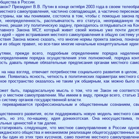
общества в России.
акон? Президент В.В. Путин в конце октября 2003 года в своем телеобр
 местного самоуправления, частично совпадающая, а частично пересека
 страны, как мы понимаем, состояла в том, чтобы с помощью закона п
я, неопределенность, расплывчатость его статуса, неоправданную 
нечно, решая эту политическую задачу, приходилось оглядываться на Ко
лавного Закона МСУ, который живет своей жизнью уже почти десят
о идей – идее встраивания местного самоуправления в общую систему у
твия Закона можно сказать, что многие нормы проекта закона, поначал
и из общих правил, но все-таки многие начальные концептуальные идеи
тями, прежде всего, подробным определением порядка наделения
определением порядка осуществления этих полномочий, порядка кон
сть давать прямые обязательные предписания органам местного сам
, на наш взгляд, отвечает потребностям социального развития в целом
и. Появилась ясность, четкость в политических параметрах местного 
кое пространство оказалось не таким уж обширным, как можно было п
может быть, парадоксальную мысль о том, что не Закон не соответст
ну о местном самоуправлении. Мы имеем в виду, прежде всего, статью 
 систему органов государственной власти.
е переваривается профессиональным и общественным сознанием, св
бщественного развития, если поддерживать новую модель местного са
ить, но это, по-нашему, идея донкихотская. Она неосуществима, п
льных ценностей и так далее.
статировать следующее, что местное самоуправление в России одно
ражданского общества и механизмом реализации общегосударственных з
 бы один из этих трех кусочков, само понятие местного самоуправлени