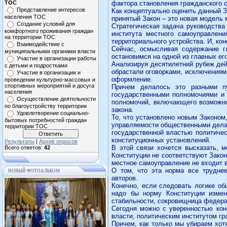
ТОС
фактора становления гражданского 
Представление интересов
Как концептуально оценить данный З
населения ТОС
принятый Закон – это новая модель
Создание условий для
Стратегическая задача руководства
комфортного проживания граждан
института местного самоуправлени
на территории ТОС
территориального устройства. И, ко
Взаимодействие с
Сейчас, осмысливая содержание г
муниципальными органами власти
остановимся на одной из главных ег
Участие в организации работы
Анализируя десятилетний рубеж дейс
с детьми и подростками
обрастали оговорками, исключениям
Участие в организации и
оформление.
проведении культурно-массовых и
спортивных мероприятий и досуга
Причем делалось это разными пу
населения
государственными полномочиями и 
Осуществление деятельности
полномочий, включающего возможно
по благоустройству территории
закона.
Удовлетворение социально-
То, что установлено новым Законом
бытовых потребностей граждан
управляемости общественными делам
территории ТОС
государственной властью политичес
конституционных установлений.
Результаты
|
Архив опросов
В этой связи хочется высказать, 
Всего ответов:
42
Конституции не соответствуют Зако
местное самоуправление не входит в
О том, что эта норма все трудне
НОВЫЙ ФОТОАЛЬБОМ
авторов.
Конечно, если следовать логике о
надо бы норму Конституции измен
стабильности, сокровищница федера
Сегодня можно с уверенностью кон
власти, политическим институтом г
Причем, как только мы убираем хотя