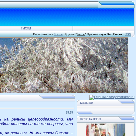
ВЫХОД
Вы вошли как
Гость
·
Группа
"
Гости
"
Приветствую Вас
Гость
·
RSS
КЛИКНИ!
15:25
ь на рельсы целесообразности, мы
ФОТО ГАЛЕРЕЯ
найти ответы на те же вопросы, что
и, их решения. Но мы знаем больше –