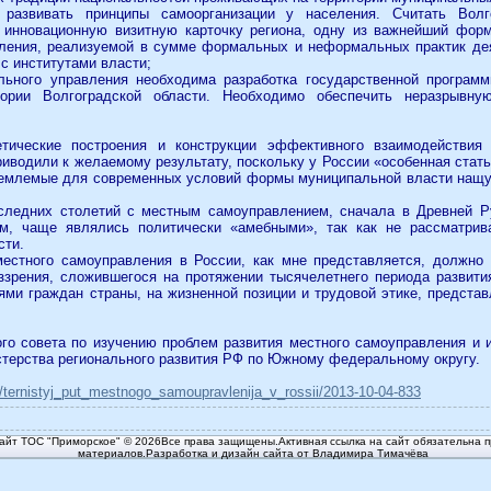
 развивать принципы самоорганизации у населения. Считать Волг
 инновационную визитную карточку региона, одну из важнейший фор
ления, реализуемой в сумме формальных и неформальных практик де
с институтами власти;
ьного управления необходима разработка государственной программ
ории Волгоградской области. Необходимо обеспечить неразрывну
ические построения и конструкции эффективного взаимодействия 
риводили к желаемому результату, поскольку у России «особенная стат
иемлемые для современных условий формы муниципальной власти нащ
следних столетий с местным самоуправлением, сначала в Древней Р
м, чаще являлись политически «амебными», так как не рассматрив
сти.
местного самоуправления в России, как мне представляется, должно 
ззрения, сложившегося на протяжении тысячелетнего периода развити
ми граждан страны, на жизненной позиции и трудовой этике, предста
го совета по изучению проблем развития местного самоуправления и 
терства регионального развития РФ по Южному федеральному округу.
s/ternistyj_put_mestnogo_samoupravlenija_v_rossii/2013-10-04-833
йт ТОС "Приморское" © 2026Все права защищены.Активная ссылка на сайт обязательна п
материалов.Разработка и дизайн сайта от Владимира Тимачёва