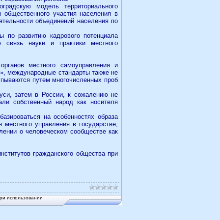
оградскую модель территориального
м общественного участия населения в
ятельности объединений населения по
ы по развитию кадрового потенциала
ю связь науки и практики местного
органов местного самоуправления и
ь», международные стандарты также не
упываются путем многочисленных проб
уси, затем в России, к сожалению не
али собственный народ как носителя
базироваться на особенностях образа
я местного управления в государстве,
влении о человеческом сообществе как
институтов гражданского общества при
ри использовании