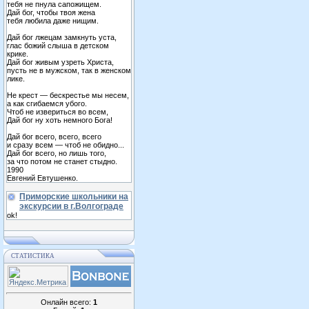
тебя не пнула сапожищем.
Дай бог, чтобы твоя жена
тебя любила даже нищим.
Дай бог лжецам замкнуть уста,
глас божий слыша в детском
крике.
Дай бог живым узреть Христа,
пусть не в мужском, так в женском
лике.
Не крест — бескрестье мы несем,
а как сгибаемся убого.
Чтоб не извериться во всем,
Дай бог ну хоть немного Бога!
Дай бог всего, всего, всего
и сразу всем — чтоб не обидно...
Дай бог всего, но лишь того,
за что потом не станет стыдно.
1990
Евгений Евтушенко.
Приморские школьники на
экскурсии в г.Волгограде
ok!
СТАТИСТИКА
Онлайн всего:
1