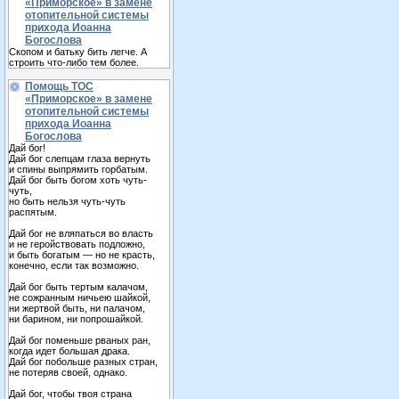
«Приморское» в замене
отопительной системы
прихода Иоанна
Богослова
Скопом и батьку бить легче. А
строить что-либо тем более.
Помощь ТОС
«Приморское» в замене
отопительной системы
прихода Иоанна
Богослова
Дай бог!
Дай бог слепцам глаза вернуть
и спины выпрямить горбатым.
Дай бог быть богом хоть чуть-
чуть,
но быть нельзя чуть-чуть
распятым.
Дай бог не вляпаться во власть
и не геройствовать подложно,
и быть богатым — но не красть,
конечно, если так возможно.
Дай бог быть тертым калачом,
не сожранным ничьею шайкой,
ни жертвой быть, ни палачом,
ни барином, ни попрошайкой.
Дай бог поменьше рваных ран,
когда идет большая драка.
Дай бог побольше разных стран,
не потеряв своей, однако.
Дай бог, чтобы твоя страна