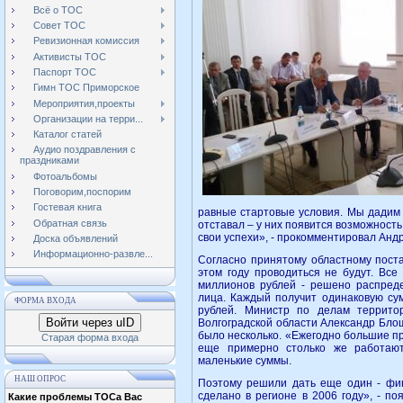
Всё о ТОС
Совет ТОС
Ревизионная комиссия
Активисты ТОС
Паспорт ТОС
Гимн ТОС Приморское
Мероприятия,проекты
Организации на терри...
Каталог статей
Аудио поздравления с
праздниками
Фотоальбомы
Поговорим,поспорим
Гостевая книга
равные стартовые условия. Мы дадим 
Обратная связь
отставал – у них появится возможность
свои успехи», - прокомментировал Анд
Доска объявлений
Информационно-развле...
Согласно принятому областному пост
этом году проводиться не будут. Все
миллионов рублей - решено распред
лица. Каждый получит одинаковую сум
ФОРМА ВХОДА
рублей. Министр по делам террито
Войти через uID
Волгоградской области Александр Бло
было несколько. «Ежегодно большие п
Старая форма входа
еще примерно столько же работают
маленькие суммы.
НАШ ОПРОС
Поэтому решили дать еще один - фин
сделано в регионе в 2006 году», - п
Какие проблемы ТОСа Вас