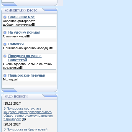
КОММЕНТАРИИ К ФОТО
Солнышко моё
Хорошая фоторабота,
добрая...солнечная!!!
На удочку поймал!
Отличный улов!!!!
Сапожки
Оригинально,красиво,молодцы!!!
Праздник на улице
Советской
Очень здорово!Больше бы таких
праздников!!!
Приморские певуньи
Молодцы!!!
НАШИ НОВОСТИ
[15.12.2024]
В Приморске состоялась
конференция территориального
общественного самоуправления
"Приморск"
(
0
)
[20.01.2024]
В Приморске выбрали новый