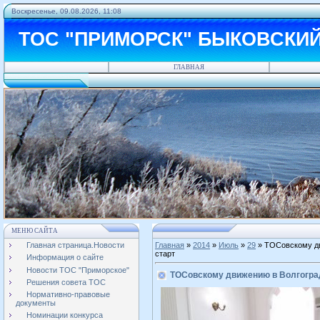
Воскресенье, 09.08.2026, 11:08
ТОС "ПРИМОРСК" БЫКОВСКИ
ГЛАВНАЯ
МЕНЮ САЙТА
Главная страница.Новости
Главная
»
2014
»
Июль
»
29
» ТОСовскому дв
старт
Информация о сайте
Новости ТОС "Приморское"
ТОСовскому движению в Волгогра
Решения совета ТОС
Нормативно-правовые
документы
Номинации конкурса