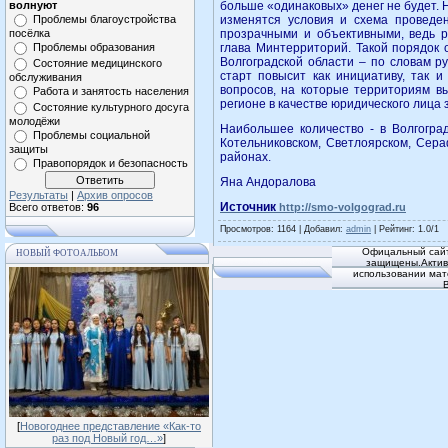
волнуют
больше «одинаковых» денег не будет. 
Проблемы благоустройства
изменятся условия и схема проведе
посёлка
прозрачными и объективными, ведь р
Проблемы образования
глава Минтерриторий. Такой порядок
Волгоградской области – по словам 
Состояние медицинского
старт повысит как инициативу, так 
обслуживания
вопросов, на которые территориям вы
Работа и занятость населения
регионе в качестве юридического лица
Состояние культурного досуга
молодёжи
Наибольшее количество - в Волгоград
Проблемы социальной
Котельниковском, Светлоярском, Сер
защиты
районах.
Правопорядок и безопасность
Яна Андоралова
Результаты
|
Архив опросов
Источник
Всего ответов:
96
http://smo-volgograd.ru
Просмотров
: 1164 |
Добавил
:
admin
|
Рейтинг
:
1.0
/
1
Офицальный сайт
НОВЫЙ ФОТОАЛЬБОМ
защищены.Активн
использовании мат
[
Новогоднее представление «Как-то
раз под Новый год…»
]