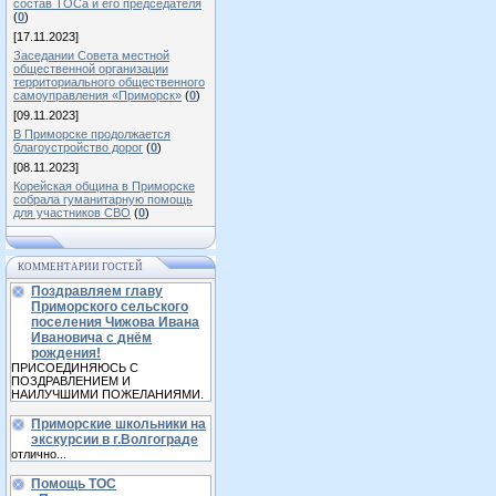
состав ТОСа и его председателя
(
0
)
[17.11.2023]
Заседании Совета местной
общественной организации
территориального общественного
самоуправления «Приморск»
(
0
)
[09.11.2023]
В Приморске продолжается
благоустройство дорог
(
0
)
[08.11.2023]
Корейская община в Приморске
собрала гуманитарную помощь
для участников СВО
(
0
)
КОММЕНТАРИИ ГОСТЕЙ
Поздравляем главу
Приморского сельского
поселения Чижова Ивана
Ивановича с днём
рождения!
ПРИСОЕДИНЯЮСЬ С
ПОЗДРАВЛЕНИЕМ И
НАИЛУЧШИМИ ПОЖЕЛАНИЯМИ.
Приморские школьники на
экскурсии в г.Волгограде
отлично...
Помощь ТОС