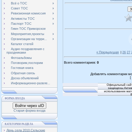
Всё о ТОС
Совет ТОС
Ревизионная комиссия
Активисты ТОС
Паспорт ТОС
Гимн ТОС Приморское
Мероприятия,проекты
Организации на терри...
Каталог статей
Аудио поздравления с
« Предыдущая
|
26
27
праздниками
Фотоальбомы
Всего комментариев
:
0
Поговорим,поспорим
Гостевая книга
Обратная связь
Добавлять комментарии мо
[
Доска объявлений
Информационно-развле...
Офицальный сайт
защищены.Активн
использовании мат
ФОРМА ВХОДА
Войти через uID
Старая форма входа
КАТЕГОРИИ РАЗДЕЛА
День села 2010.Сельские