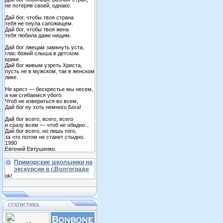
не потеряв своей, однако.
Дай бог, чтобы твоя страна
тебя не пнула сапожищем.
Дай бог, чтобы твоя жена
тебя любила даже нищим.
Дай бог лжецам замкнуть уста,
глас божий слыша в детском
крике.
Дай бог живым узреть Христа,
пусть не в мужском, так в женском
лике.
Не крест — бескрестье мы несем,
а как сгибаемся убого.
Чтоб не извериться во всем,
Дай бог ну хоть немного Бога!
Дай бог всего, всего, всего
и сразу всем — чтоб не обидно...
Дай бог всего, но лишь того,
за что потом не станет стыдно.
1990
Евгений Евтушенко.
Приморские школьники на
экскурсии в г.Волгограде
ok!
СТАТИСТИКА