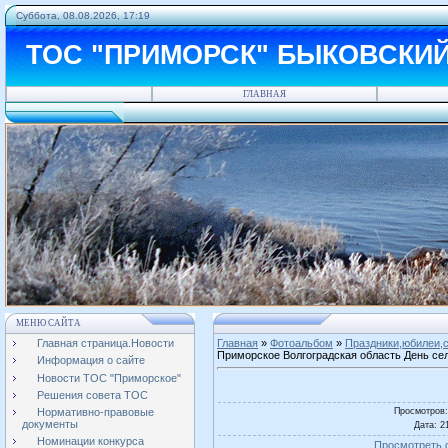
Суббота, 08.08.2026, 17:19
ТОС "ПРИМОРСК" БЫКОВСКИ
ГЛАВНАЯ
МЕНЮ САЙТА
Главная страница.Новости
Главная
»
Фотоальбом
»
Праздники,юбилеи,с
Приморское Волгоградская область День се
Информация о сайте
Новости ТОС "Приморское"
Решения совета ТОС
Просмотров
Нормативно-правовые
документы
Дата
: 2
Номинации конкурса
Просмотреть 