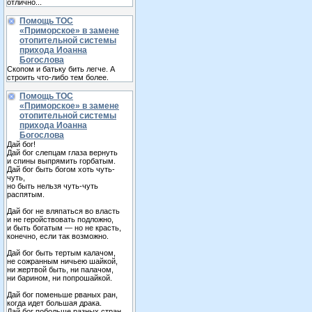
отлично...
Помощь ТОС
«Приморское» в замене
отопительной системы
прихода Иоанна
Богослова
Скопом и батьку бить легче. А
строить что-либо тем более.
Помощь ТОС
«Приморское» в замене
отопительной системы
прихода Иоанна
Богослова
Дай бог!
Дай бог слепцам глаза вернуть
и спины выпрямить горбатым.
Дай бог быть богом хоть чуть-
чуть,
но быть нельзя чуть-чуть
распятым.
Дай бог не вляпаться во власть
и не геройствовать подложно,
и быть богатым — но не красть,
конечно, если так возможно.
Дай бог быть тертым калачом,
не сожранным ничьею шайкой,
ни жертвой быть, ни палачом,
ни барином, ни попрошайкой.
Дай бог поменьше рваных ран,
когда идет большая драка.
Дай бог побольше разных стран,