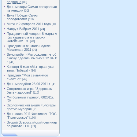
подворья
[80]
День матери.Самая прекрасная
из женщин
[30]
День Победы.Салют
победителям
[136]
Митинг 2 февраля 2011 года
[10]
Навруз-Байрам 2011
[24]
Праздничный концерт 8 марта «
Как каравелла я в морях
житейских…».
[20]
Праздник «Ох, мала неделя
Маслена!» 2011
[79]
Велопробег «Мы рождены, чтоб
сказку сделать былью!» 12.04.11
г.
[41]
Концерт 9 мая «Мы- правнуки
твои, Победа!»
[36]
Праздник "Моя семья-моё
счастье!"
[49]
День молодёжи 26.06.2011 г.
[41]
Спортивные игры "Здоровым
быть - здорово!"
[115]
Футбольный турнир 5.082011г.
[60]
Экологическая акция «Блогеры
против мусора»
[21]
День села 2011.Фестиваль ТОС
"Приморское"
[170]
Второй Всероссийский семинар
по работе ТОС
[71]