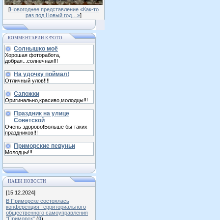
[
Новогоднее представление «Как-то
раз под Новый год…»
]
КОММЕНТАРИИ К ФОТО
Солнышко моё
Хорошая фоторабота,
добрая...солнечная!!!
На удочку поймал!
Отличный улов!!!!
Сапожки
Оригинально,красиво,молодцы!!!
Праздник на улице
Советской
Очень здорово!Больше бы таких
праздников!!!
Приморские певуньи
Молодцы!!!
НАШИ НОВОСТИ
[15.12.2024]
В Приморске состоялась
конференция территориального
общественного самоуправления
"Приморск"
(
0
)