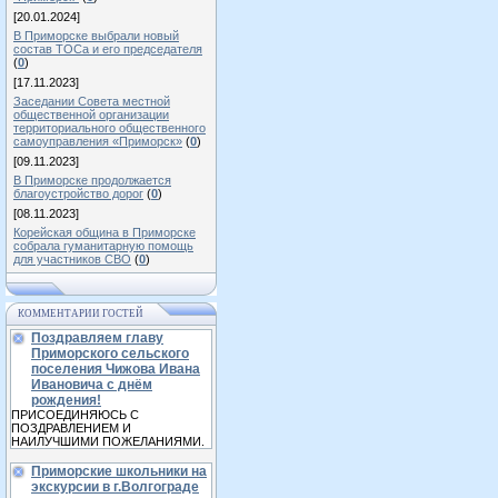
[20.01.2024]
В Приморске выбрали новый
состав ТОСа и его председателя
(
0
)
[17.11.2023]
Заседании Совета местной
общественной организации
территориального общественного
самоуправления «Приморск»
(
0
)
[09.11.2023]
В Приморске продолжается
благоустройство дорог
(
0
)
[08.11.2023]
Корейская община в Приморске
собрала гуманитарную помощь
для участников СВО
(
0
)
КОММЕНТАРИИ ГОСТЕЙ
Поздравляем главу
Приморского сельского
поселения Чижова Ивана
Ивановича с днём
рождения!
ПРИСОЕДИНЯЮСЬ С
ПОЗДРАВЛЕНИЕМ И
НАИЛУЧШИМИ ПОЖЕЛАНИЯМИ.
Приморские школьники на
экскурсии в г.Волгограде