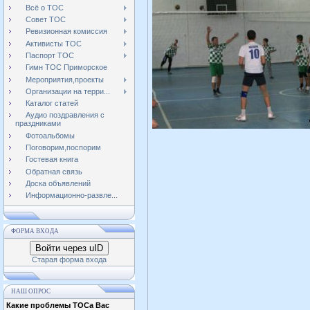
Всё о ТОС
Совет ТОС
Ревизионная комиссия
Активисты ТОС
Паспорт ТОС
Гимн ТОС Приморское
Мероприятия,проекты
Организации на терри...
Каталог статей
Аудио поздравления с
праздниками
Фотоальбомы
Поговорим,поспорим
Гостевая книга
Обратная связь
Доска объявлений
Информационно-развле...
ФОРМА ВХОДА
Войти через uID
Старая форма входа
НАШ ОПРОС
Какие проблемы ТОСа Вас