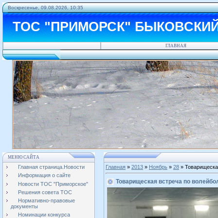
Воскресенье, 09.08.2026, 10:35
ТОС "ПРИМОРСК" БЫКОВСКИ
ГЛАВНАЯ
МЕНЮ САЙТА
Главная страница.Новости
Главная
»
2013
»
Ноябрь
»
28
» Товарищеска
Информация о сайте
Товарищеская встреча по волейбо
Новости ТОС "Приморское"
Решения совета ТОС
Нормативно-правовые
документы
Номинации конкурса