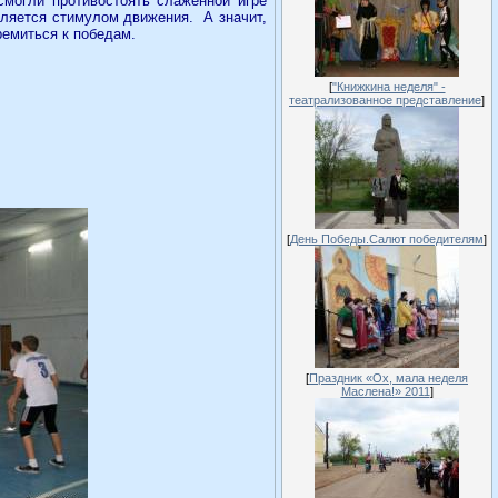
могли противостоять слаженной игре
является стимулом движения.
А значит,
ремиться к победам.
[
"Книжкина неделя" -
театрализованное представление
]
[
День Победы.Салют победителям
]
[
Праздник «Ох, мала неделя
Маслена!» 2011
]