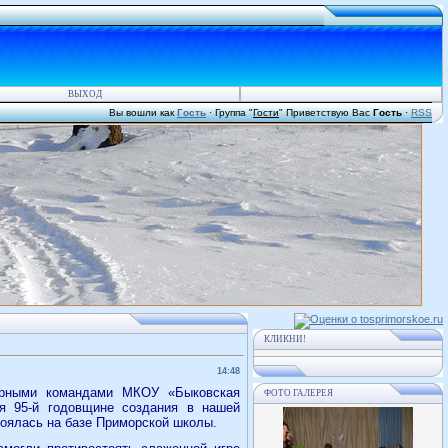
ВЫХОД
Вы вошли как
Гость
·
Группа
"
Гости
"
Приветствую Вас
Гость
·
RSS
КЛИКНИ!
14:48
орными командами МКОУ «Быковская
ФОТО ГАЛЕРЕЯ
 95-й годовщине создания в нашей
тоялась на базе Приморской школы.