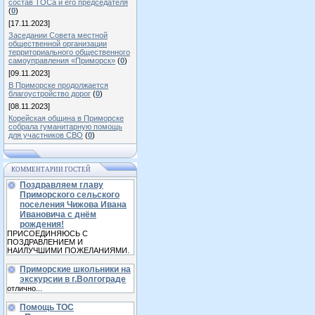
состав ТОСа и его председателя
(
0
)
[17.11.2023]
Заседании Совета местной
общественной организации
территориального общественного
самоуправления «Приморск»
(
0
)
[09.11.2023]
В Приморске продолжается
благоустройство дорог
(
0
)
[08.11.2023]
Корейская община в Приморске
собрала гуманитарную помощь
для участников СВО
(
0
)
КОММЕНТАРИИ ГОСТЕЙ
Поздравляем главу
Приморского сельского
поселения Чижова Ивана
Ивановича с днём
рождения!
ПРИСОЕДИНЯЮСЬ С
ПОЗДРАВЛЕНИЕМ И
НАИЛУЧШИМИ ПОЖЕЛАНИЯМИ.
Приморские школьники на
экскурсии в г.Волгограде
отлично...
Помощь ТОС