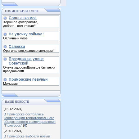
КОММЕНТАРИИ К ФОТО
Солнышко моё
Хорошая фоторабота,
добрая...солнечная!!!
На удочку поймал!
Отличный улов!!!!
Сапожки
Оригинально,красиво,молодцы!!!
Праздник на улице
Советской
Очень здорово!Больше бы таких
праздников!!!
Приморские певуньи
Молодцы!!!
НАШИ НОВОСТИ
[15.12.2024]
В Приморске состоялась
конференция территориального
общественного самоуправления
"Приморск"
(
0
)
[20.01.2024]
В Приморске выбрали новый