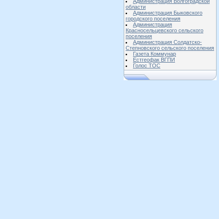
Администрация Волгоградской
области
Администрация Быковского
городского поселения
Администрация
Красносельцевского сельского
поселения
Администрация Солдатско-
Степновского сельского поселения
Газета Коммунар
Естгеофак ВГПИ
Голос ТОС