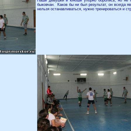
Наши девушки и юноши упорно боролись, но не с
быковчан.
Каков бы ни был результат, он всегда 
нельзя останавливаться, нужно тренироваться и ст