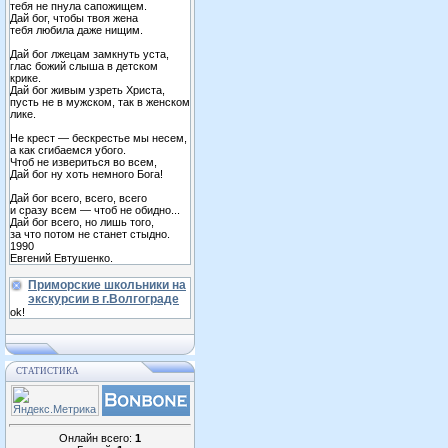
тебя не пнула сапожищем.
Дай бог, чтобы твоя жена
тебя любила даже нищим.
Дай бог лжецам замкнуть уста,
глас божий слыша в детском
крике.
Дай бог живым узреть Христа,
пусть не в мужском, так в женском
лике.
Не крест — бескрестье мы несем,
а как сгибаемся убого.
Чтоб не извериться во всем,
Дай бог ну хоть немного Бога!
Дай бог всего, всего, всего
и сразу всем — чтоб не обидно...
Дай бог всего, но лишь того,
за что потом не станет стыдно.
1990
Евгений Евтушенко.
Приморские школьники на
экскурсии в г.Волгограде
ok!
СТАТИСТИКА
Онлайн всего:
1