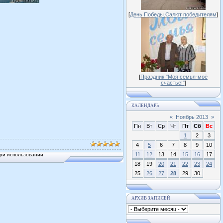
[
День Победы.Салют победителям
]
[
Праздник "Моя семья-моё
счастье!"
]
КАЛЕНДАРЬ
«
Ноябрь 2013
»
Пн
Вт
Ср
Чт
Пт
Сб
Вс
1
2
3
4
5
6
7
8
9
10
11
12
13
14
15
16
17
ри использовании
18
19
20
21
22
23
24
25
26
27
28
29
30
АРХИВ ЗАПИСЕЙ