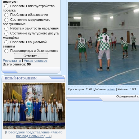
волнуют
Проблемы благоустройства
посёлка
Проблемы образования
Состояние медицинского
обслуживания
Работа и занятость населения
Состояние культурного досуга
молодёжи
Проблемы социальной
защиты
Правопорядок и безопасность
Результаты
|
Архив опросов
Всего ответов:
96
НОВЫЙ ФОТОАЛЬБОМ
Просмотров
: 1128 |
Добавил
:
admin
|
Рейтинг
:
5.0
/
1
Офицальный са
[
Новогоднее представление «Как-то
раз под Новый год…»
]