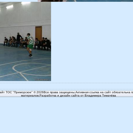
йт ТОС "Приморское" © 2026Все права защищены.Активная ссылка на сайт обязательна п
материалов.Разработка и дизайн сайта от Владимира Тимачёва