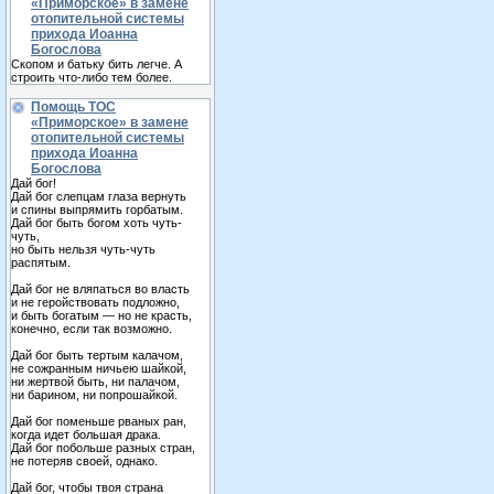
«Приморское» в замене
отопительной системы
прихода Иоанна
Богослова
Скопом и батьку бить легче. А
строить что-либо тем более.
Помощь ТОС
«Приморское» в замене
отопительной системы
прихода Иоанна
Богослова
Дай бог!
Дай бог слепцам глаза вернуть
и спины выпрямить горбатым.
Дай бог быть богом хоть чуть-
чуть,
но быть нельзя чуть-чуть
распятым.
Дай бог не вляпаться во власть
и не геройствовать подложно,
и быть богатым — но не красть,
конечно, если так возможно.
Дай бог быть тертым калачом,
не сожранным ничьею шайкой,
ни жертвой быть, ни палачом,
ни барином, ни попрошайкой.
Дай бог поменьше рваных ран,
когда идет большая драка.
Дай бог побольше разных стран,
не потеряв своей, однако.
Дай бог, чтобы твоя страна