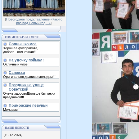
[
Новогоднее представление «Как-то
раз под Новый год…»
]
КОММЕНТАРИИ К ФОТО
Солнышко моё
Хорошая фоторабота,
добрая...солнечная!!!
На удочку поймал!
Отличный улов!!!!
Сапожки
Оригинально,красиво,молодцы!!!
Праздник на улице
Советской
Очень здорово!Больше бы таких
праздников!!!
Приморские певуньи
Молодцы!!!
НАШИ НОВОСТИ
[15.12.2024]