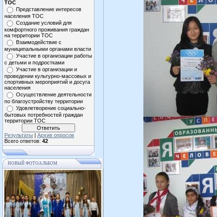
ТОС
Представление интересов
населения ТОС
Создание условий для
комфортного проживания граждан
на территории ТОС
Взаимодействие с
муниципальными органами власти
Участие в организации работы
с детьми и подростками
Участие в организации и
проведении культурно-массовых и
спортивных мероприятий и досуга
населения
Осуществление деятельности
по благоустройству территории
Удовлетворение социально-
бытовых потребностей граждан
территории ТОС
Результаты
|
Архив опросов
Всего ответов:
42
НОВЫЙ ФОТОАЛЬБОМ