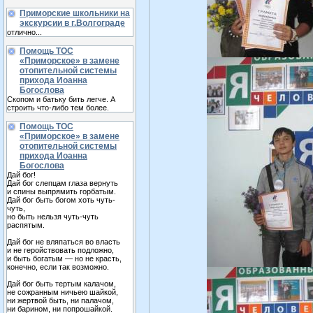
Приморские школьники на
экскурсии в г.Волгограде
отлично...
Помощь ТОС
«Приморское» в замене
отопительной системы
прихода Иоанна
Богослова
Скопом и батьку бить легче. А
строить что-либо тем более.
Помощь ТОС
«Приморское» в замене
отопительной системы
прихода Иоанна
Богослова
Дай бог!
Дай бог слепцам глаза вернуть
и спины выпрямить горбатым.
Дай бог быть богом хоть чуть-
чуть,
но быть нельзя чуть-чуть
распятым.
Дай бог не вляпаться во власть
и не геройствовать подложно,
и быть богатым — но не красть,
конечно, если так возможно.
Дай бог быть тертым калачом,
не сожранным ничьею шайкой,
ни жертвой быть, ни палачом,
ни барином, ни попрошайкой.