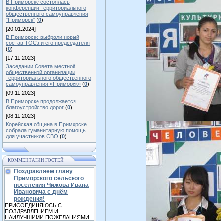
В Приморске состоялась
конференция территориального
общественного самоуправления
"Приморск"
(
0
)
[20.01.2024]
В Приморске выбрали новый
состав ТОСа и его председателя
(
0
)
[17.11.2023]
Заседании Совета местной
общественной организации
территориального общественного
самоуправления «Приморск»
(
0
)
[09.11.2023]
В Приморске продолжается
благоустройство дорог
(
0
)
[08.11.2023]
Корейская община в Приморске
собрала гуманитарную помощь
для участников СВО
(
0
)
КОММЕНТАРИИ ГОСТЕЙ
Поздравляем главу
Приморского сельского
поселения Чижова Ивана
Ивановича с днём
рождения!
ПРИСОЕДИНЯЮСЬ С
ПОЗДРАВЛЕНИЕМ И
НАИЛУЧШИМИ ПОЖЕЛАНИЯМИ.