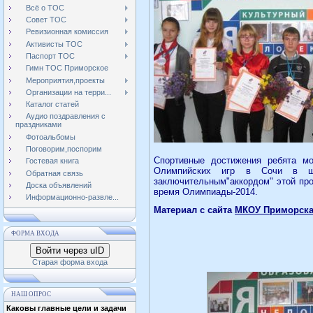
Всё о ТОС
Совет ТОС
Ревизионная комиссия
Активисты ТОС
Паспорт ТОС
Гимн ТОС Приморское
Мероприятия,проекты
Организации на терри...
Каталог статей
Аудио поздравления с
праздниками
Фотоальбомы
Поговорим,поспорим
Спортивные достижения ребята мо
Гостевая книга
Олимпийских игр в Сочи в шк
Обратная связь
заключительным"аккордом" этой про
Доска объявлений
время Олимпиады-2014.
Информационно-развле...
Материал с сайта
МКОУ Приморска
ФОРМА ВХОДА
Войти через uID
Старая форма входа
НАШ ОПРОС
Каковы главные цели и задачи