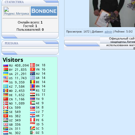
СТАТИСТИКА
Онлайн всего:
1
Гостей:
1
Пользователей:
0
Просмотров
: 1472 |
Добавил
:
admin
|
Рейтинг
:
5.0
/
2
Офицальный сайт
защищены.Активн
РЕКЛАМА
использовании мат