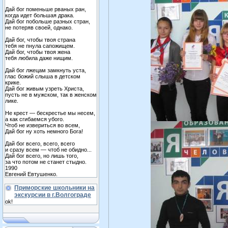
Дай бог поменьше рваных ран,
когда идет большая драка.
Дай бог побольше разных стран,
не потеряв своей, однако.
Дай бог, чтобы твоя страна
тебя не пнула сапожищем.
Дай бог, чтобы твоя жена
тебя любила даже нищим.
Дай бог лжецам замкнуть уста,
глас божий слыша в детском
крике.
Дай бог живым узреть Христа,
пусть не в мужском, так в женском
лике.
Не крест — бескрестье мы несем,
а как сгибаемся убого.
Чтоб не извериться во всем,
Дай бог ну хоть немного Бога!
Дай бог всего, всего, всего
и сразу всем — чтоб не обидно...
Дай бог всего, но лишь того,
за что потом не станет стыдно.
1990
Евгений Евтушенко.
Приморские школьники на
экскурсии в г.Волгограде
ok!