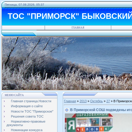
Пятница, 07.08.2026, 05:37
ТОС "ПРИМОРСК" БЫКОВСКИ
ГЛАВНАЯ
МЕНЮ САЙТА
Главная страница.Новости
Главная
»
2013
»
Октябрь
»
27
» В Приморск
Информация о сайте
В Приморской СОШ подведены ито
Новости ТОС "Приморское"
Решения совета ТОС
Нормативно-правовые
документы
Номинации конкурса