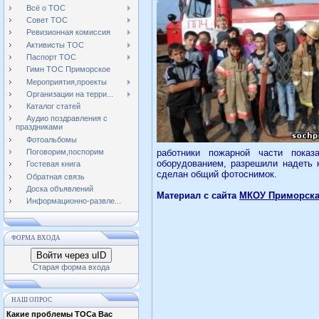
Всё о ТОС
Совет ТОС
Ревизионная комиссия
Активисты ТОС
Паспорт ТОС
Гимн ТОС Приморское
Мероприятия,проекты
Организации на терри...
Каталог статей
Аудио поздравления с
праздниками
Фотоальбомы
работники пожарной части пока
Поговорим,поспорим
оборудованием, разрешили надеть 
Гостевая книга
сделан общий фотоснимок.
Обратная связь
Доска объявлений
Материал с сайта
МКОУ Приморска
Информационно-развле...
ФОРМА ВХОДА
Войти через uID
Старая форма входа
НАШ ОПРОС
Какие проблемы ТОСа Вас