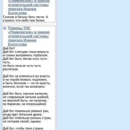
«Приморское» в замене
отопительной системы
прихода Иоанна
Богослова
Скопом и батьку бить легче. А
строить что-либо тем более.
Помощь ТОС
«Приморское» в замене
отопительной системы
прихода Иоанна
Богослова
Дай бог!
Дай бог слепцам глаза вернуть
и спины выпрямить горбатым.
Дай бог быть богом хоть чуть-
чуть,
но быть нельзя чуть-чуть
распятым.
Дай бог не вляпаться во власть
и не геройствовать подложно,
и быть богатым — но не красть,
конечно, если так возможно.
Дай бог быть тертым калачом,
не сожранным ничьею шайкой,
ни жертвой быть, ни палачом,
ни барином, ни попрошайкой.
Дай бог поменьше рваных ран,
когда идет большая драка.
Дай бог побольше разных стран,
не потеряв своей, однако.
Дай бог, чтобы твоя страна