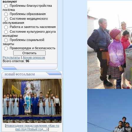
волнуют
Проблемы благоустройства
посёлка
Проблемы образования
Состояние медицинского
обслуживания
Работа и занятость населения
Состояние культурного досуга
молодёжи
Проблемы социальной
защиты
Правопорядок и безопасность
Результаты
|
Архив опросов
Всего ответов:
96
НОВЫЙ ФОТОАЛЬБОМ
[
Новогоднее представление «Как-то
раз под Новый год…»
]