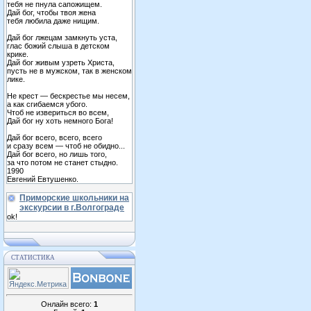
тебя не пнула сапожищем.
Дай бог, чтобы твоя жена
тебя любила даже нищим.
Дай бог лжецам замкнуть уста,
глас божий слыша в детском
крике.
Дай бог живым узреть Христа,
пусть не в мужском, так в женском
лике.
Не крест — бескрестье мы несем,
а как сгибаемся убого.
Чтоб не извериться во всем,
Дай бог ну хоть немного Бога!
Дай бог всего, всего, всего
и сразу всем — чтоб не обидно...
Дай бог всего, но лишь того,
за что потом не станет стыдно.
1990
Евгений Евтушенко.
Приморские школьники на
экскурсии в г.Волгограде
ok!
СТАТИСТИКА
Онлайн всего:
1