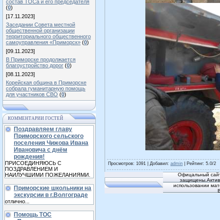
состав ТОСа и его председателя
(
0
)
[17.11.2023]
Заседании Совета местной
общественной организации
территориального общественного
самоуправления «Приморск»
(
0
)
[09.11.2023]
В Приморске продолжается
благоустройство дорог
(
0
)
[08.11.2023]
Корейская община в Приморске
собрала гуманитарную помощь
для участников СВО
(
0
)
КОММЕНТАРИИ ГОСТЕЙ
Поздравляем главу
Приморского сельского
поселения Чижова Ивана
Ивановича с днём
рождения!
ПРИСОЕДИНЯЮСЬ С
Просмотров
: 1091 |
Добавил
:
admin
|
Рейтинг
:
5.0
/
2
ПОЗДРАВЛЕНИЕМ И
НАИЛУЧШИМИ ПОЖЕЛАНИЯМИ.
Офицальный сайт
защищены.Активн
использовании мат
Приморские школьники на
экскурсии в г.Волгограде
отлично...
Помощь ТОС