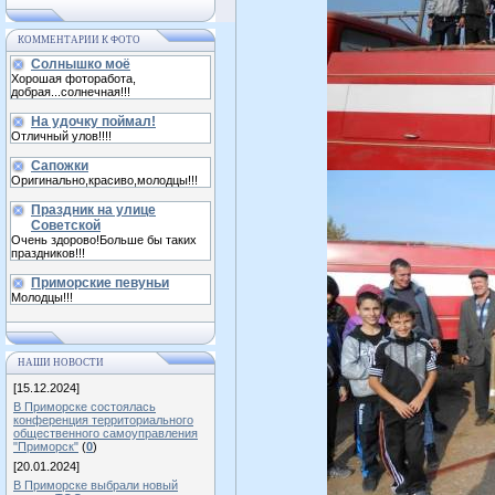
КОММЕНТАРИИ К ФОТО
Солнышко моё
Хорошая фоторабота,
добрая...солнечная!!!
На удочку поймал!
Отличный улов!!!!
Сапожки
Оригинально,красиво,молодцы!!!
Праздник на улице
Советской
Очень здорово!Больше бы таких
праздников!!!
Приморские певуньи
Молодцы!!!
НАШИ НОВОСТИ
[15.12.2024]
В Приморске состоялась
конференция территориального
общественного самоуправления
"Приморск"
(
0
)
[20.01.2024]
В Приморске выбрали новый