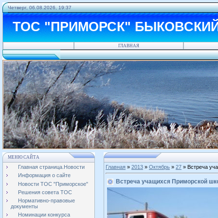
Четверг, 06.08.2026, 19:37
ТОС "ПРИМОРСК" БЫКОВСКИ
ГЛАВНАЯ
МЕНЮ САЙТА
Главная страница.Новости
Главная
»
2013
»
Октябрь
»
27
» Встреча уч
Информация о сайте
Встреча учащихся Приморской шк
Новости ТОС "Приморское"
Решения совета ТОС
Нормативно-правовые
документы
Номинации конкурса