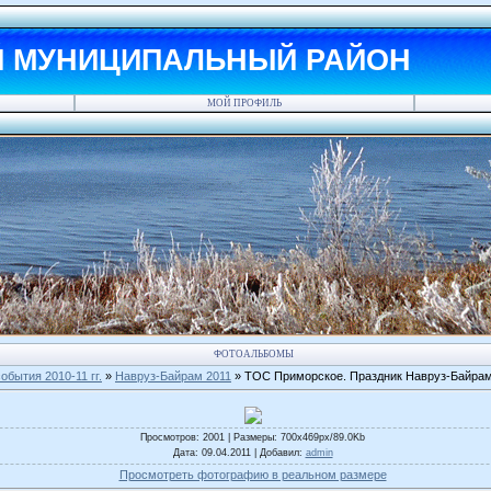
Й МУНИЦИПАЛЬНЫЙ РАЙОН
МОЙ ПРОФИЛЬ
ФОТОАЛЬБОМЫ
обытия 2010-11 гг.
»
Навруз-Байрам 2011
» ТОС Приморское. Праздник Навруз-Байра
Просмотров
: 2001 |
Размеры
: 700x469px/89.0Kb
Дата
: 09.04.2011 |
Добавил
:
admin
Просмотреть фотографию в реальном размере