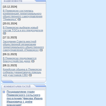
НАШИ НОВОСТИ
[15.12.2024]
В Приморске состоялась
конференция территориального
общественного самоуправления
"Приморск"
(
0
)
[20.01.2024]
В Приморске выбрали новый
состав ТОСа и его председателя
(
0
)
[17.11.2023]
Заседании Совета местной
общественной организации
территориального общественного
самоуправления «Приморск»
(
0
)
[09.11.2023]
В Приморске продолжается
благоустройство дорог
(
0
)
[08.11.2023]
Корейская община в Приморске
собрала гуманитарную помощь
для участников СВО
(
0
)
КОММЕНТАРИИ ГОСТЕЙ
Поздравляем главу
Приморского сельского
поселения Чижова Ивана
Ивановича с днём
рождения!