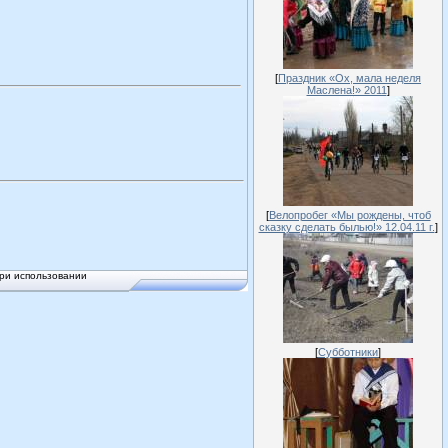
[
Праздник «Ох, мала неделя
Маслена!» 2011
]
[
Велопробег «Мы рождены, чтоб
сказку сделать былью!» 12.04.11 г.
]
ри использовании
[
Субботники
]