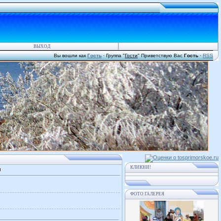
ВЫХОД
Вы вошли как
Гость
·
Группа
"
Гости
"
Приветствую Вас
Гость
·
RSS
КЛИКНИ!
м
ФОТО ГАЛЕРЕЯ