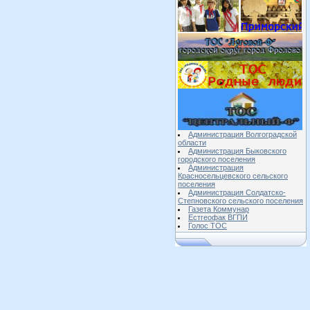
Администрация Волгоградской
области
Администрация Быковского
городского поселения
Администрация
Красносельцевского сельского
поселения
Администрация Солдатско-
Степновского сельского поселения
Газета Коммунар
Естгеофак ВГПИ
Голос ТОС