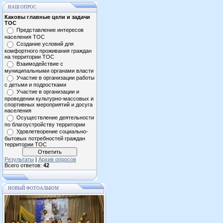
НАШ ОПРОС
Каковы главные цели и задачи
ТОС
Представление интересов
населения ТОС
Создание условий для
комфортного проживания граждан
на территории ТОС
Взаимодействие с
муниципальными органами власти
Участие в организации работы
с детьми и подростками
Участие в организации и
проведении культурно-массовых и
спортивных мероприятий и досуга
населения
Осуществление деятельности
по благоустройству территории
Удовлетворение социально-
бытовых потребностей граждан
территории ТОС
Результаты
|
Архив опросов
Всего ответов:
42
НОВЫЙ ФОТОАЛЬБОМ