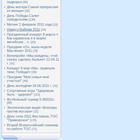
подворья
[80]
День матери.Самая прекрасная
из женщин
[30]
День Победы.Салют
победителям
[136]
Митинг 2 февраля 2011 года
[10]
Навруз-Байрам 2011
[24]
Праздничный концерт 8 марта «
Как каравелла я в морях
житейских…».
[20]
Праздник «Ох, мала неделя
Маслена!» 2011
[79]
Велопробег «Мы рождены, чтоб
сказку сделать былью!» 12.04.11
г.
[41]
Концерт 9 мая «Мы- правнуки
твои, Победа!»
[36]
Праздник "Моя семья-моё
счастье!"
[49]
День молодёжи 26.06.2011 г.
[41]
Спортивные игры "Здоровым
быть - здорово!"
[115]
Футбольный турнир 5.082011г.
[60]
Экологическая акция «Блогеры
против мусора»
[21]
День села 2011.Фестиваль ТОС
"Приморское"
[170]
Второй Всероссийский семинар
по работе ТОС
[71]