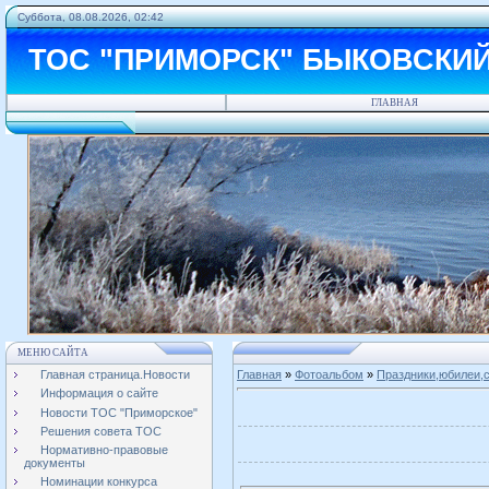
Суббота, 08.08.2026, 02:42
ТОС "ПРИМОРСК" БЫКОВСКИ
ГЛАВНАЯ
МЕНЮ САЙТА
Главная страница.Новости
Главная
»
Фотоальбом
»
Праздники,юбилеи,с
Информация о сайте
Новости ТОС "Приморское"
Решения совета ТОС
Нормативно-правовые
документы
Номинации конкурса