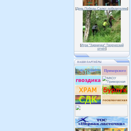
[
День Победы.Салют победителям
]
[
Игра "Зарничка".Творческий
отчёт
]
НАШИ ПАРТНЁРЫ