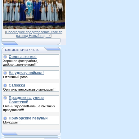
[
Новогоднее представление «Как-то
раз под Новый год…»
]
КОММЕНТАРИИ К ФОТО
Солнышко моё
Хорошая фоторабота,
добрая...солнечная!!!
На удочку поймал!
Отличный улов!!!!
Сапожки
Оригинально,красиво,молодцы!!!
Праздник на улице
Советской
Очень здорово!Больше бы таких
праздников!!!
Приморские певуньи
Молодцы!!!