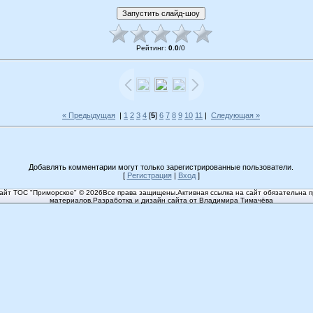
Рейтинг
:
0.0
/
0
« Предыдущая
|
1
2
3
4
[
5
]
6
7
8
9
10
11
|
Следующая »
Добавлять комментарии могут только зарегистрированные пользователи.
[
Регистрация
|
Вход
]
йт ТОС "Приморское" © 2026Все права защищены.Активная ссылка на сайт обязательна п
материалов.Разработка и дизайн сайта от Владимира Тимачёва