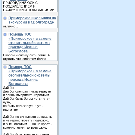
ПРИСОЕДИНЯЮСЬ С
ПОЗДРАВЛЕНИЕМ И
НАИЛУЧШИМИ ПОЖЕЛАНИЯМИ.
Приморские школьники на
экскурсии в г.Волгограде
отлично...
Помощь ТОС
«Приморское» в замене
отопительной системы
прихода Иоанна
Богослова
Скопом и батьку бить легче. А
строить что-либо тем более.
Помощь ТОС
«Приморское» в замене
отопительной системы
прихода Иоанна
Богослова
Дай бог!
Дай бог слепцам глаза вернуть
и спины выпрямить горбатым.
Дай бог быть богом хоть чуть-
чуть,
но быть нельзя чуть-чуть
распятым.
Дай бог не вляпаться во власть
и не геройствовать подложно,
и быть богатым — но не красть,
конечно, если так возможно.
Дай бог быть тертым калачом,