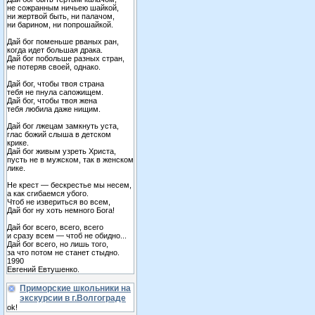
не сожранным ничьею шайкой,
ни жертвой быть, ни палачом,
ни барином, ни попрошайкой.
Дай бог поменьше рваных ран,
когда идет большая драка.
Дай бог побольше разных стран,
не потеряв своей, однако.
Дай бог, чтобы твоя страна
тебя не пнула сапожищем.
Дай бог, чтобы твоя жена
тебя любила даже нищим.
Дай бог лжецам замкнуть уста,
глас божий слыша в детском
крике.
Дай бог живым узреть Христа,
пусть не в мужском, так в женском
лике.
Не крест — бескрестье мы несем,
а как сгибаемся убого.
Чтоб не извериться во всем,
Дай бог ну хоть немного Бога!
Дай бог всего, всего, всего
и сразу всем — чтоб не обидно...
Дай бог всего, но лишь того,
за что потом не станет стыдно.
1990
Евгений Евтушенко.
Приморские школьники на
экскурсии в г.Волгограде
ok!