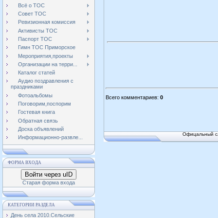
Всё о ТОС
Совет ТОС
Ревизионная комиссия
Активисты ТОС
Паспорт ТОС
Гимн ТОС Приморское
Мероприятия,проекты
Организации на терри...
Каталог статей
Аудио поздравления с
праздниками
Фотоальбомы
Всего комментариев
:
0
Поговорим,поспорим
Гостевая книга
Обратная связь
Доска объявлений
Офицальный са
Информационно-развле...
ФОРМА ВХОДА
Войти через uID
Старая форма входа
КАТЕГОРИИ РАЗДЕЛА
День села 2010.Сельские