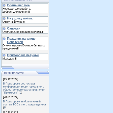
Солнышко моё
Хорошая фоторабота,
добрая...солнечная!!!
На удочку поймал!
Отличный улов!!!!
Сапожки
Оригинально,красиво,молодцы!!!
Праздник на улице
Советской
Очень здорово!Больше бы таких
праздников!!!
Приморские певуньи
Молодцы!!!
НАШИ НОВОСТИ
[15.12.2024]
В Приморске состоялась
конференция территориального
общественного самоуправления
"Приморск"
(
0
)
[20.01.2024]
В Приморске выбрали новый
состав ТОСа и его председателя
(
0
)
[17.11.2023]