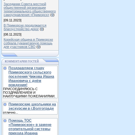
Заседании Совета местной
общественной организации
территориального общественного
самоуправления «Приморск»
(
0
)
[09.11.2023]
В Приморске продолжается
благоустройство дорог
(
0
)
[08.11.2023]
Корейская община в Приморске
собрала гуманитарную помощь
для участников СВО
(
0
)
КОММЕНТАРИИ ГОСТЕЙ
Поздравляем главу
Приморского сельского
поселения Чижова Ивана
Ивановича с днём
рождения!
ПРИСОЕДИНЯЮСЬ С
ПОЗДРАВЛЕНИЕМ И
НАИЛУЧШИМИ ПОЖЕЛАНИЯМИ.
Приморские школьники на
экскурсии в г.Волгограде
отлично...
Помощь ТОС
«Приморское» в замене
отопительной системы
прихода Иоанна