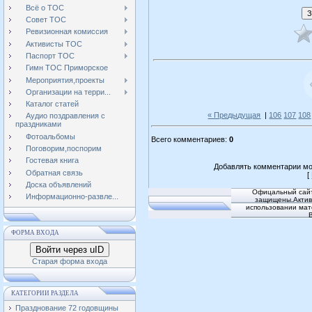
Всё о ТОС
Совет ТОС
Ревизионная комиссия
Активисты ТОС
Паспорт ТОС
Гимн ТОС Приморское
Мероприятия,проекты
Организации на терри...
Каталог статей
« Предыдущая
|
106
107
108
Аудио поздравления с
праздниками
Фотоальбомы
Всего комментариев
:
0
Поговорим,поспорим
Гостевая книга
Добавлять комментарии мо
Обратная связь
[
Доска объявлений
Офицальный сайт
Информационно-развле...
защищены.Активн
использовании мат
ФОРМА ВХОДА
Войти через uID
Старая форма входа
КАТЕГОРИИ РАЗДЕЛА
Празднование 72 годовщины