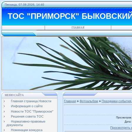
Пятница, 07.08.2026, 14:40
ТОС "ПРИМОРСК" БЫКОВСКИ
ГЛАВНАЯ
МЕНЮ САЙТА
Главная страница.Новости
Главная
»
Фотоальбом
»
Праздники,события,
Информация о сайте
Новости ТОС "Приморское"
Решения совета ТОС
Просмотров
Нормативно-правовые
Дата
:
документы
Просмотреть 
Номинации конкурса