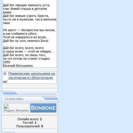
Дай бог лжецам замкнуть уста,
глас божий слыша в детском
крике.
Дай бог живым узреть Христа,
пусть не в мужском, так в женском
лике.
Не крест — бескрестье мы несем,
а как сгибаемся убого.
Чтоб не извериться во всем,
Дай бог ну хоть немного Бога!
Дай бог всего, всего, всего
и сразу всем — чтоб не обидно...
Дай бог всего, но лишь того,
за что потом не станет стыдно.
1990
Евгений Евтушенко.
Приморские школьники на
экскурсии в г.Волгограде
ok!
СТАТИСТИКА
Онлайн всего:
1
Гостей:
1
Пользователей:
0