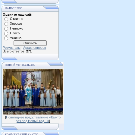
НАШ ОПРОС
Оцените наш сайт
Отлично
Хорошо
Неплохо
Плохо
Ужасно
Результаты
|
Архив опросов
Всего ответов:
271
НОВЫЙ ФОТОАЛЬБОМ
[
Новогоднее представление «Как-то
раз под Новый год…»
]
КОММЕНТАРИИ К ФОТО