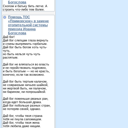
Богослова
Скопом и батьку бить легче. А
строить что-либо тем более.
Помощь ТОС
«Приморское» в замене
отопительной системы
прихода Иоанна
Богослова
Дай бог!
Дай бог слепцам глаза вернуть
и спины выпрямить горбатым.
Дай бог быть богом хоть чуть-
чуть,
но быть нельзя чуть-чуть
распятым.
Дай бог не вляпаться во власть
и не геройствовать подложно,
и быть богатым — но не красть,
конечно, если так возможно.
Дай бог быть тертым калачом,
не сожранным ничьею шайкой,
ни жертвой быть, ни палачом,
ни барином, ни попрошайкой.
Дай бог поменьше рваных ран,
когда идет большая драка.
Дай бог побольше разных стран,
не потеряв своей, однако.
Дай бог, чтобы твоя страна
тебя не пнула сапожищем.
Дай бог, чтобы твоя жена
тебя любила даже нищим.