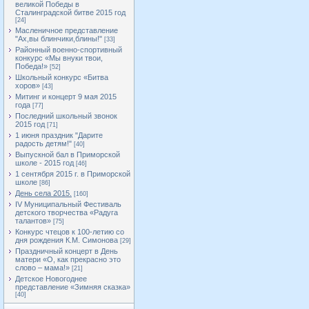
великой Победы в
Сталинградской битве 2015 год
[24]
Масленичное представление
"Ах,вы блинчики,блины!"
[33]
Районный военно-спортивный
конкурс «Мы внуки твои,
Победа!»
[52]
Школьный конкурс «Битва
хоров»
[43]
Митинг и концерт 9 мая 2015
года
[77]
Последний школьный звонок
2015 год
[71]
1 июня праздник "Дарите
радость детям!"
[40]
Выпускной бал в Приморской
школе - 2015 год
[46]
1 сентября 2015 г. в Приморской
школе
[86]
День села 2015.
[160]
IV Муниципальный Фестиваль
детского творчества «Радуга
талантов»
[75]
Конкурс чтецов к 100-летию со
дня рождения К.М. Симонова
[29]
Праздничный концерт в День
матери «О, как прекрасно это
слово – мама!»
[21]
Детское Новогоднее
представление «Зимняя сказка»
[40]