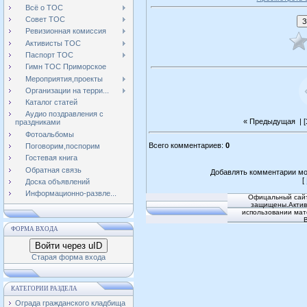
Всё о ТОС
Совет ТОС
Ревизионная комиссия
Активисты ТОС
Паспорт ТОС
Гимн ТОС Приморское
Мероприятия,проекты
Организации на терри...
Каталог статей
Аудио поздравления с
« Предыдущая
| [
праздниками
Фотоальбомы
Всего комментариев
:
0
Поговорим,поспорим
Гостевая книга
Обратная связь
Добавлять комментарии мо
[
Доска объявлений
Информационно-развле...
Офицальный сайт
защищены.Активн
использовании мат
ФОРМА ВХОДА
Войти через uID
Старая форма входа
КАТЕГОРИИ РАЗДЕЛА
Ограда гражданского кладбища