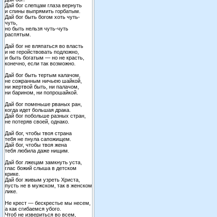
Дай бог слепцам глаза вернуть
и спины выпрямить горбатым.
Дай бог быть богом хоть чуть-
чуть,
но быть нельзя чуть-чуть
распятым.
Дай бог не вляпаться во власть
и не геройствовать подложно,
и быть богатым — но не красть,
конечно, если так возможно.
Дай бог быть тертым калачом,
не сожранным ничьею шайкой,
ни жертвой быть, ни палачом,
ни барином, ни попрошайкой.
Дай бог поменьше рваных ран,
когда идет большая драка.
Дай бог побольше разных стран,
не потеряв своей, однако.
Дай бог, чтобы твоя страна
тебя не пнула сапожищем.
Дай бог, чтобы твоя жена
тебя любила даже нищим.
Дай бог лжецам замкнуть уста,
глас божий слыша в детском
крике.
Дай бог живым узреть Христа,
пусть не в мужском, так в женском
лике.
Не крест — бескрестье мы несем,
а как сгибаемся убого.
Чтоб не извериться во всем,