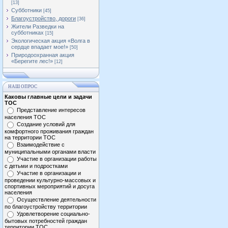
[13]
Субботники
[45]
Благоустройство, дороги
[36]
Жители Разведки на
субботниках
[15]
Экологическая акция «Волга в
сердце впадает мое!»
[50]
Природоохранная акция
«Берегите лес!»
[12]
НАШ ОПРОС
Каковы главные цели и задачи
ТОС
Представление интересов
населения ТОС
Создание условий для
комфортного проживания граждан
на территории ТОС
Взаимодействие с
муниципальными органами власти
Участие в организации работы
с детьми и подростками
Участие в организации и
проведении культурно-массовых и
спортивных мероприятий и досуга
населения
Осуществление деятельности
по благоустройству территории
Удовлетворение социально-
бытовых потребностей граждан
территории ТОС