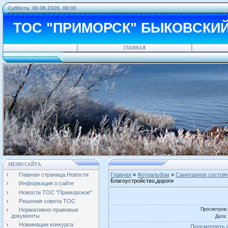
Суббота, 08.08.2026, 09:00
ТОС "ПРИМОРСК" БЫКОВСКИ
ГЛАВНАЯ
МЕНЮ САЙТА
Главная страница.Новости
Главная
»
Фотоальбом
»
Санитарное состоя
Благоустройство,дороги
Информация о сайте
Новости ТОС "Приморское"
Решения совета ТОС
Просмотров
Нормативно-правовые
документы
Дата
:
Номинации конкурса
Просмотреть 