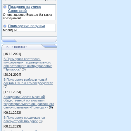
Праздник на улице
Советской
Очень здорово!Больше бы таких
праздников!!!
Приморские певуньи
Молодцы!!!
НАШИ НОВОСТИ
[15.12.2024]
В Приморске состоялась
конференция территориального
общественного самоуправления
"Приморск"
(
0
)
[20.01.2024]
В Приморске выбрали новый
состав ТОСа и его председателя
(
0
)
[17.11.2023]
Заседании Совета местной
общественной организации
территориального общественного
самоуправления «Приморск»
(
0
)
[09.11.2023]
В Приморске продолжается
благоустройство дорог
(
0
)
[08.11.2023]