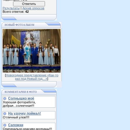
Результаты
|
Архив опросов
Всего ответов:
42
НОВЫЙ ФОТОАЛЬБОМ
[
Новогоднее представление «Как-то
раз под Новый год…»
]
КОММЕНТАРИИ К ФОТО
Солнышко моё
Хорошая фоторабота,
добрая...солнечная!!!
На удочку поймал!
Отличный улов!!!!
Сапожки
Оригинально,красиво,молодцы!!!