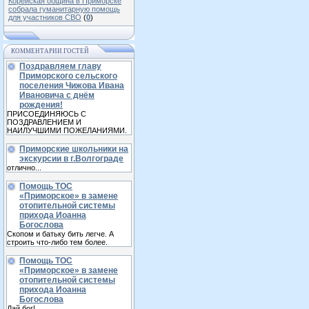
Корейская община в Приморске
собрала гуманитарную помощь
для участников СВО
(
0
)
КОММЕНТАРИИ ГОСТЕЙ
Поздравляем главу
Приморского сельского
поселения Чижова Ивана
Ивановича с днём
рождения!
ПРИСОЕДИНЯЮСЬ С
ПОЗДРАВЛЕНИЕМ И
НАИЛУЧШИМИ ПОЖЕЛАНИЯМИ.
Приморские школьники на
экскурсии в г.Волгограде
отлично...
Помощь ТОС
«Приморское» в замене
отопительной системы
прихода Иоанна
Богослова
Скопом и батьку бить легче. А
строить что-либо тем более.
Помощь ТОС
«Приморское» в замене
отопительной системы
прихода Иоанна
Богослова
Дай бог!