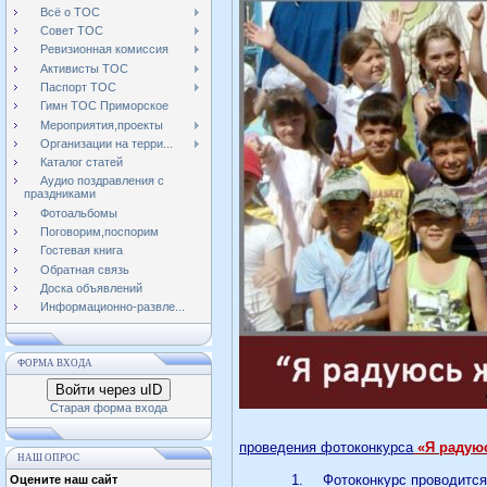
Всё о ТОС
Совет ТОС
Ревизионная комиссия
Активисты ТОС
Паспорт ТОС
Гимн ТОС Приморское
Мероприятия,проекты
Организации на терри...
Каталог статей
Аудио поздравления с
праздниками
Фотоальбомы
Поговорим,поспорим
Гостевая книга
Обратная связь
Доска объявлений
Информационно-развле...
ФОРМА ВХОДА
Войти через uID
Старая форма входа
проведения фотоконкурса
«Я радую
НАШ ОПРОС
1.
Фотоконкурс проводится
Оцените наш сайт