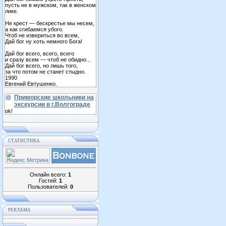
пусть не в мужском, так в женском
лике.
Не крест — бескрестье мы несем,
а как сгибаемся убого.
Чтоб не извериться во всем,
Дай бог ну хоть немного Бога!
Дай бог всего, всего, всего
и сразу всем — чтоб не обидно...
Дай бог всего, но лишь того,
за что потом не станет стыдно.
1990
Евгений Евтушенко.
Приморские школьники на
экскурсии в г.Волгограде
ok!
СТАТИСТИКА
Онлайн всего:
1
Гостей:
1
Пользователей:
0
РЕКЛАМА