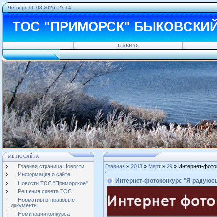
Четверг, 06.08.2026, 22:14
ТОС "ПРИМОРСК" БЫКОВСКИ
ГЛАВНАЯ
МЕНЮ САЙТА
Главная страница.Новости
Главная
»
2013
»
Март
»
29
» Интернет-фоток
Информация о сайте
Интернет-фотоконкурс "Я радуюсь
Новости ТОС "Приморское"
Решения совета ТОС
Нормативно-правовые
документы
Номинации конкурса