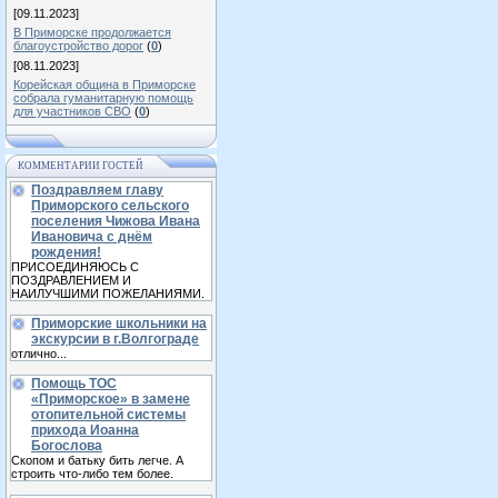
[09.11.2023]
В Приморске продолжается
благоустройство дорог
(
0
)
[08.11.2023]
Корейская община в Приморске
собрала гуманитарную помощь
для участников СВО
(
0
)
КОММЕНТАРИИ ГОСТЕЙ
Поздравляем главу
Приморского сельского
поселения Чижова Ивана
Ивановича с днём
рождения!
ПРИСОЕДИНЯЮСЬ С
ПОЗДРАВЛЕНИЕМ И
НАИЛУЧШИМИ ПОЖЕЛАНИЯМИ.
Приморские школьники на
экскурсии в г.Волгограде
отлично...
Помощь ТОС
«Приморское» в замене
отопительной системы
прихода Иоанна
Богослова
Скопом и батьку бить легче. А
строить что-либо тем более.