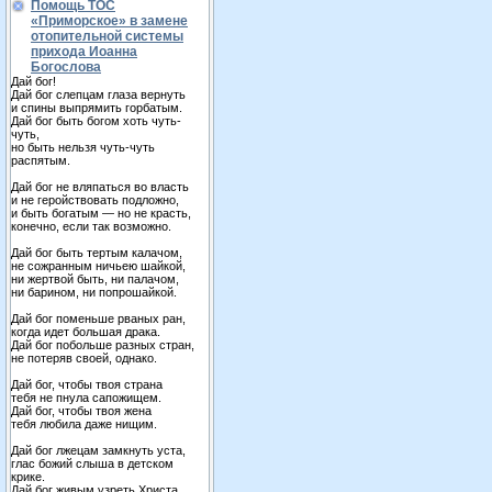
Помощь ТОС
«Приморское» в замене
отопительной системы
прихода Иоанна
Богослова
Дай бог!
Дай бог слепцам глаза вернуть
и спины выпрямить горбатым.
Дай бог быть богом хоть чуть-
чуть,
но быть нельзя чуть-чуть
распятым.
Дай бог не вляпаться во власть
и не геройствовать подложно,
и быть богатым — но не красть,
конечно, если так возможно.
Дай бог быть тертым калачом,
не сожранным ничьею шайкой,
ни жертвой быть, ни палачом,
ни барином, ни попрошайкой.
Дай бог поменьше рваных ран,
когда идет большая драка.
Дай бог побольше разных стран,
не потеряв своей, однако.
Дай бог, чтобы твоя страна
тебя не пнула сапожищем.
Дай бог, чтобы твоя жена
тебя любила даже нищим.
Дай бог лжецам замкнуть уста,
глас божий слыша в детском
крике.
Дай бог живым узреть Христа,