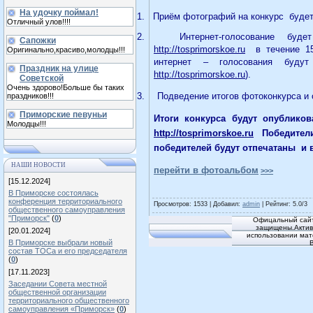
На удочку поймал!
1.
Приём фотографий на конкурс
буде
Отличный улов!!!!
2.
Интернет-голосование бу
Сапожки
http://tosprimorskoe.ru
в течение 1
Оригинально,красиво,молодцы!!!
интернет – голосования буду
Праздник на улице
http://tosprimorskoe.ru
).
Советской
Очень здорово!Больше бы таких
3.
Подведение итогов фотоконкурса и
праздников!!!
Приморские певуньи
Итоги конкурса будут опубликов
Молодцы!!!
http://tosprimorskoe.ru
Победител
победителей будут отпечатаны
и 
НАШИ НОВОСТИ
перейти в фотоальбом
>>>
[15.12.2024]
В Приморске состоялась
конференция территориального
Просмотров
: 1533 |
Добавил
:
admin
|
Рейтинг
:
5.0
/
3
общественного самоуправления
"Приморск"
(
0
)
Офицальный сайт
защищены.Активн
[20.01.2024]
использовании мат
В Приморске выбрали новый
состав ТОСа и его председателя
(
0
)
[17.11.2023]
Заседании Совета местной
общественной организации
территориального общественного
самоуправления «Приморск»
(
0
)