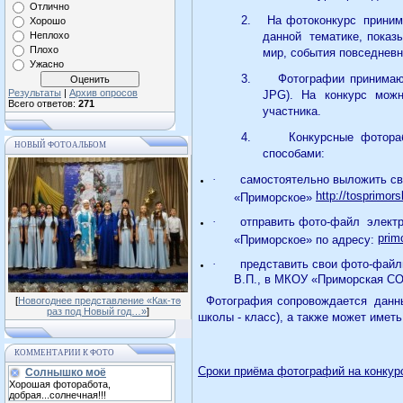
Отлично
2.
На фотоконкурс
приним
Хорошо
Неплохо
данной
тематике, пока
Плохо
мир, события повседневн
Ужасно
3.
Фотографии принимаю
Результаты
|
Архив опросов
JPG). На конкурс мож
Всего ответов:
271
участника.
4.
Конкурсные фотора
НОВЫЙ ФОТОАЛЬБОМ
способами:
·
самостоятельно выложить св
http://tosprimors
«Приморское»
·
отправить фото-файл
элект
prim
«Приморское» по адресу:
·
представить свои фото-фай
В.П., в МКОУ «Приморская СО
·
Фотография сопровождается
данн
[
Новогоднее представление «Как-то
раз под Новый год…»
]
школы - класс), а также может иметь
КОММЕНТАРИИ К ФОТО
Сроки приёма фотографий на конку
Солнышко моё
Хорошая фоторабота,
добрая...солнечная!!!