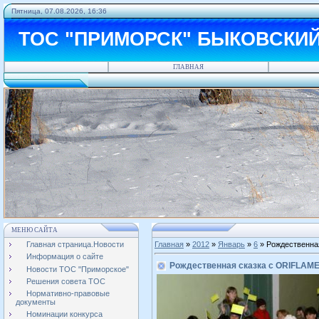
Пятница, 07.08.2026, 16:36
ТОС "ПРИМОРСК" БЫКОВСКИ
ГЛАВНАЯ
МЕНЮ САЙТА
Главная страница.Новости
Главная
»
2012
»
Январь
»
6
» Рождественна
Информация о сайте
Рождественная сказка с ORIFLAM
Новости ТОС "Приморское"
Решения совета ТОС
Нормативно-правовые
документы
Номинации конкурса