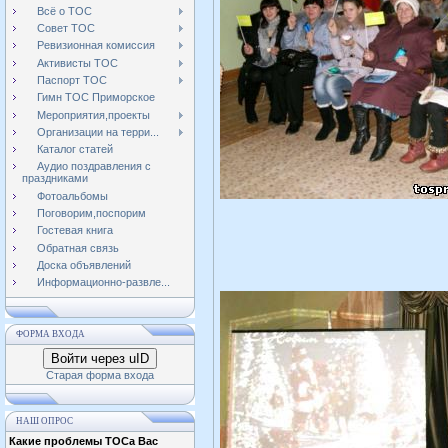
Всё о ТОС
Совет ТОС
Ревизионная комиссия
Активисты ТОС
Паспорт ТОС
Гимн ТОС Приморское
Мероприятия,проекты
Организации на терри...
Каталог статей
Аудио поздравления с
праздниками
Фотоальбомы
Поговорим,поспорим
Гостевая книга
Обратная связь
Доска объявлений
Информационно-развле...
ФОРМА ВХОДА
Войти через uID
Старая форма входа
НАШ ОПРОС
Какие проблемы ТОСа Вас