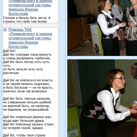
«Приморское» в замене
отопительной системы
прихода Иоанна
Богослова
Скопом и батьку бить легче. А
строить что-либо тем более.
Помощь ТОС
«Приморское» в замене
отопительной системы
прихода Иоанна
Богослова
Дай бог!
Дай бог слепцам глаза вернуть
и спины выпрямить горбатым.
Дай бог быть богом хоть чуть-
чуть,
но быть нельзя чуть-чуть
распятым.
Дай бог не вляпаться во власть
и не геройствовать подложно,
и быть богатым — но не красть,
конечно, если так возможно.
Дай бог быть тертым калачом,
не сожранным ничьею шайкой,
ни жертвой быть, ни палачом,
ни барином, ни попрошайкой.
Дай бог поменьше рваных ран,
когда идет большая драка.
Дай бог побольше разных стран,
не потеряв своей, однако.
Дай бог, чтобы твоя страна