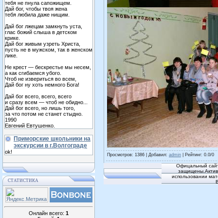
тебя не пнула сапожищем.
Дай бог, чтобы твоя жена
тебя любила даже нищим.
Дай бог лжецам замкнуть уста,
глас божий слыша в детском
крике.
Дай бог живым узреть Христа,
пусть не в мужском, так в женском
лике.
Не крест — бескрестье мы несем,
а как сгибаемся убого.
Чтоб не извериться во всем,
Дай бог ну хоть немного Бога!
Дай бог всего, всего, всего
и сразу всем — чтоб не обидно...
Дай бог всего, но лишь того,
за что потом не станет стыдно.
1990
Евгений Евтушенко.
Приморские школьники на
экскурсии в г.Волгограде
ok!
Просмотров
: 1386 |
Добавил
:
admin
|
Рейтинг
:
0.0
/
0
Офицальный сайт
защищены.Активн
использовании мат
СТАТИСТИКА
Онлайн всего:
1