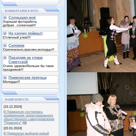
КОММЕНТАРИИ К ФОТО
Солнышко моё
Хорошая фоторабота,
добрая...солнечная!!!
На удочку поймал!
Отличный улов!!!!
Сапожки
Оригинально,красиво,молодцы!!!
Праздник на улице
Советской
Очень здорово!Больше бы таких
праздников!!!
Приморские певуньи
Молодцы!!!
НАШИ НОВОСТИ
[15.12.2024]
В Приморске состоялась
конференция территориального
общественного самоуправления
"Приморск"
(
0
)
[20.01.2024]
В Приморске выбрали новый