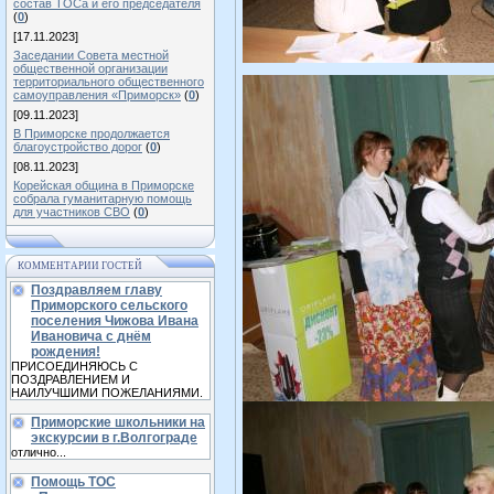
состав ТОСа и его председателя
(
0
)
[17.11.2023]
Заседании Совета местной
общественной организации
территориального общественного
самоуправления «Приморск»
(
0
)
[09.11.2023]
В Приморске продолжается
благоустройство дорог
(
0
)
[08.11.2023]
Корейская община в Приморске
собрала гуманитарную помощь
для участников СВО
(
0
)
КОММЕНТАРИИ ГОСТЕЙ
Поздравляем главу
Приморского сельского
поселения Чижова Ивана
Ивановича с днём
рождения!
ПРИСОЕДИНЯЮСЬ С
ПОЗДРАВЛЕНИЕМ И
НАИЛУЧШИМИ ПОЖЕЛАНИЯМИ.
Приморские школьники на
экскурсии в г.Волгограде
отлично...
Помощь ТОС