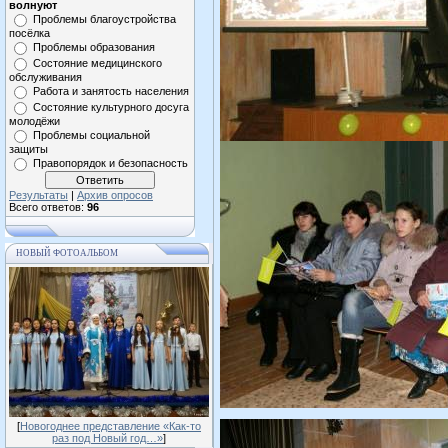
волнуют
Проблемы благоустройства
посёлка
Проблемы образования
Состояние медицинского
обслуживания
Работа и занятость населения
Состояние культурного досуга
молодёжи
Проблемы социальной
защиты
Правопорядок и безопасность
Результаты
|
Архив опросов
Всего ответов:
96
НОВЫЙ ФОТОАЛЬБОМ
[
Новогоднее представление «Как-то
раз под Новый год…»
]