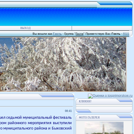
ВЫХОД
Вы вошли как
Гость
·
Группа
"
Гости
"
Приветствую Вас
Гость
·
RSS
КЛИКНИ!
08:41
рошел седьмой муниципальный фестиваль
ФОТО ГАЛЕРЕЯ
тором районного мероприятия выступили
о муниципального района и Быковский