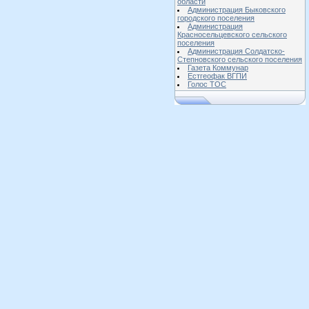
области
Администрация Быковского
городского поселения
Администрация
Красносельцевского сельского
поселения
Администрация Солдатско-
Степновского сельского поселения
Газета Коммунар
Естгеофак ВГПИ
Голос ТОС