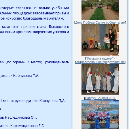
которые славятся не только учебными
евальных площадках завоевывает призы и
свое искусство благодарным зрителям.
[
День Победы.Салют победителям
]
а талантов» пришел глава Быковского
ал юным артистам творческих успехов и
[
"Книжкина неделя" -
ам ,по горам»- 1 место; руководитель
театрализованное представление
]
итель - Карпушова Т,А.
[
Навруз-Байрам 2011
]
1 место; руководитель Карпушова Т,А.
А.
ель Наследникова О.Г.
дитель Карамундинова Е.Г.