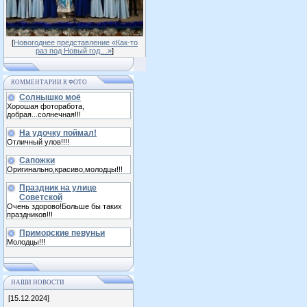
[
Новогоднее представление «Как-то
раз под Новый год…»
]
КОММЕНТАРИИ К ФОТО
Солнышко моё
Хорошая фоторабота,
добрая...солнечная!!!
На удочку поймал!
Отличный улов!!!!
Сапожки
Оригинально,красиво,молодцы!!!
Праздник на улице
Советской
Очень здорово!Больше бы таких
праздников!!!
Приморские певуньи
Молодцы!!!
НАШИ НОВОСТИ
[15.12.2024]