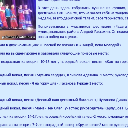
В этот день здесь собрались лучшие из лучших, 
достижениями, но и те, кто не жалея себя на танц
медали, те кто дарит свой талант, свое творчество, 
Поприветствовать участников фестиваля «Радуг
муниципального района Андрей Рассохин. Он пожел
новых побед на сценах.
али в двух номинациях «С песней по жизни» и «Танцуй, пока молодой».
ли на высшем уровне и завоевали следующие призовые места:
возрастная категория 10-13 лет , народный вокал, песня «Как по горк
традный вокал, песня «Музыка сердца», Климова Аделина -1 место; руковод
ный вокал, песня «Я на горку шла», Гасанова Туркан-1 место;
страдный вокал, песня «Десятый наш десантный батальон»,Шуманова Диана-
традный вокал, песня «Мама» Тен Олег –участие; руководитель Карпушова Т,
стная категория 14-17 лет, народный корейский танец -2 место; руководит
растная категория 7-9 лет, эстрадный танец «Круче всех»-2 место; руково