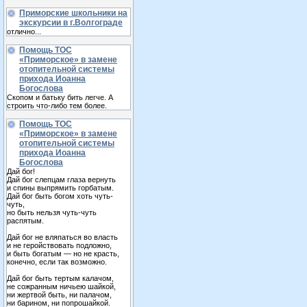
Приморские школьники на
экскурсии в г.Волгограде
отлично...
Помощь ТОС
«Приморское» в замене
отопительной системы
прихода Иоанна
Богослова
Скопом и батьку бить легче. А
строить что-либо тем более.
Помощь ТОС
«Приморское» в замене
отопительной системы
прихода Иоанна
Богослова
Дай бог!
Дай бог слепцам глаза вернуть
и спины выпрямить горбатым.
Дай бог быть богом хоть чуть-
чуть,
но быть нельзя чуть-чуть
распятым.
Дай бог не вляпаться во власть
и не геройствовать подложно,
и быть богатым — но не красть,
конечно, если так возможно.
Дай бог быть тертым калачом,
не сожранным ничьею шайкой,
ни жертвой быть, ни палачом,
ни барином, ни попрошайкой.