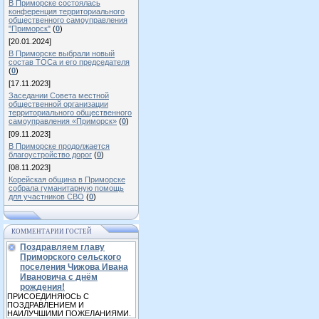
В Приморске состоялась
конференция территориального
общественного самоуправления
"Приморск"
(
0
)
[20.01.2024]
В Приморске выбрали новый
состав ТОСа и его председателя
(
0
)
[17.11.2023]
Заседании Совета местной
общественной организации
территориального общественного
самоуправления «Приморск»
(
0
)
[09.11.2023]
В Приморске продолжается
благоустройство дорог
(
0
)
[08.11.2023]
Корейская община в Приморске
собрала гуманитарную помощь
для участников СВО
(
0
)
КОММЕНТАРИИ ГОСТЕЙ
Поздравляем главу
Приморского сельского
поселения Чижова Ивана
Ивановича с днём
рождения!
ПРИСОЕДИНЯЮСЬ С
ПОЗДРАВЛЕНИЕМ И
НАИЛУЧШИМИ ПОЖЕЛАНИЯМИ.