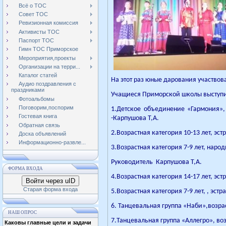
Всё о ТОС
Совет ТОС
Ревизионная комиссия
Активисты ТОС
Паспорт ТОС
Гимн ТОС Приморское
Мероприятия,проекты
Организации на терри...
Каталог статей
На этот раз юные дарования участвов
Аудио поздравления с
праздниками
Учащиеся Приморской школы выступи
Фотоальбомы
Поговорим,поспорим
1.Детское объединение «Гармония», 
Гостевая книга
-Карпушова Т,А.
Обратная связь
2.Возрастная категория 10-13 лет, эс
Доска объявлений
Информационно-развле...
3.Возрастная категория 7-9 лет, народ
Руководитель Карпушова Т,А.
ФОРМА ВХОДА
4.Возрастная категория 14-17 лет, э
Войти через uID
Старая форма входа
5.Возрастная категория 7-9 лет, , эс
6. Танцевальная группа «Наби»,возра
НАШ ОПРОС
7.Танцевальная группа «Аллегро», воз
Каковы главные цели и задачи