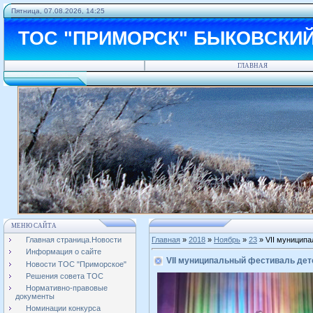
Пятница, 07.08.2026, 14:25
ТОС "ПРИМОРСК" БЫКОВСКИ
ГЛАВНАЯ
МЕНЮ САЙТА
Главная страница.Новости
Главная
»
2018
»
Ноябрь
»
23
» VII муниципа
Информация о сайте
VII муниципальный фестиваль дет
Новости ТОС "Приморское"
Решения совета ТОС
Нормативно-правовые
документы
Номинации конкурса