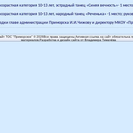
зрастная категория 10-13 лет, эстрадный танец «Синяя вечность»- 1 мест
озрастная категория 10-13 лет, народный танец «Реченька» -1 место; руко
ездки главе администрации Приморска И.И.Чижову и директору МКОУ «П
йт ТОС "Приморское" © 2026Все права защищены.Активная ссылка на сайт обязательна п
материалов.Разработка и дизайн сайта от Владимира Тимачёва