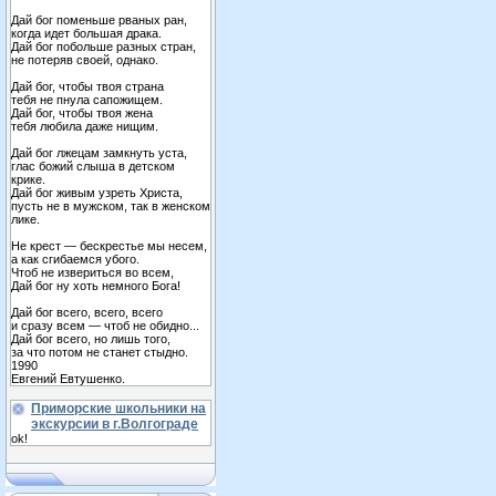
Дай бог поменьше рваных ран,
когда идет большая драка.
Дай бог побольше разных стран,
не потеряв своей, однако.
Дай бог, чтобы твоя страна
тебя не пнула сапожищем.
Дай бог, чтобы твоя жена
тебя любила даже нищим.
Дай бог лжецам замкнуть уста,
глас божий слыша в детском
крике.
Дай бог живым узреть Христа,
пусть не в мужском, так в женском
лике.
Не крест — бескрестье мы несем,
а как сгибаемся убого.
Чтоб не извериться во всем,
Дай бог ну хоть немного Бога!
Дай бог всего, всего, всего
и сразу всем — чтоб не обидно...
Дай бог всего, но лишь того,
за что потом не станет стыдно.
1990
Евгений Евтушенко.
Приморские школьники на
экскурсии в г.Волгограде
ok!