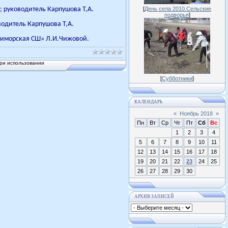
о; руководитель Карпушова Т,А.
[
День села 2010.Сельские
подворья
]
водитель Карпушова Т,А.
риморская СШ» Л.И.Чижовой.
ри использовании
[
Субботники
]
КАЛЕНДАРЬ
«
Ноябрь 2018
»
Пн
Вт
Ср
Чт
Пт
Сб
Вс
1
2
3
4
5
6
7
8
9
10
11
12
13
14
15
16
17
18
19
20
21
22
23
24
25
26
27
28
29
30
АРХИВ ЗАПИСЕЙ