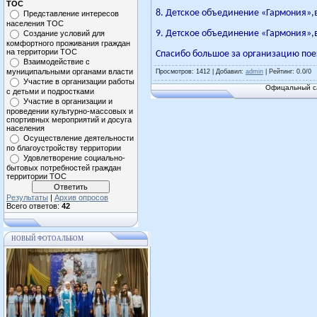
ТОС
8. Детское объединение «Гармония»,во
Представление интересов
населения ТОС
9. Детское объединение «Гармония»,в
Создание условий для
комфортного проживания граждан
на территории ТОС
Спасибо большое за организацию по
Взаимодействие с
муниципальными органами власти
Просмотров
: 1412 |
Добавил
:
admin
|
Рейтинг
:
0.0
/
0
Участие в организации работы
Офицальный са
с детьми и подростками
Участие в организации и
проведении культурно-массовых и
спортивных мероприятий и досуга
населения
Осуществление деятельности
по благоустройству территории
Удовлетворение социально-
бытовых потребностей граждан
территории ТОС
Результаты
|
Архив опросов
Всего ответов:
42
НОВЫЙ ФОТОАЛЬБОМ