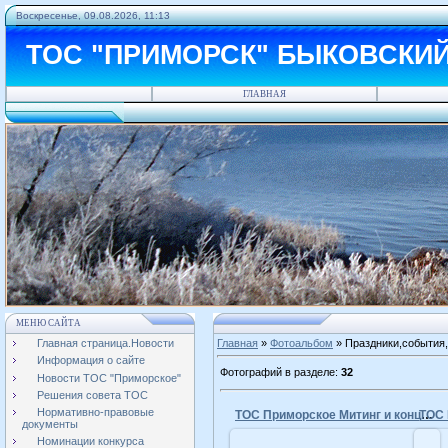
Воскресенье, 09.08.2026, 11:13
ТОС "ПРИМОРСК" БЫКОВСКИ
ГЛАВНАЯ
МЕНЮ САЙТА
Главная страница.Новости
Главная
»
Фотоальбом
» Праздники,события,
Информация о сайте
Фотографий в разделе
:
32
Новости ТОС "Приморское"
Решения совета ТОС
Нормативно-правовые
ТОС Приморское Митинг и концерт 9 мая 2015 год
документы
Номинации конкурса