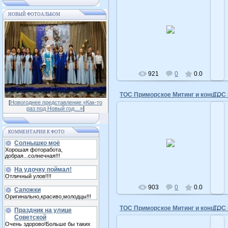
НОВЫЙ ФОТОАЛЬБОМ
10.05.2016
admin
921
0
0.0
ТОС Приморское Митинг и концерт 9 мая 2015 год
[
Новогоднее представление «Как-то
раз под Новый год…»
]
КОММЕНТАРИИ К ФОТО
10.05.2016
Солнышко моё
Хорошая фоторабота,
admin
добрая...солнечная!!!
На удочку поймал!
Отличный улов!!!!
903
0
0.0
Сапожки
Оригинально,красиво,молодцы!!!
ТОС Приморское Митинг и концерт 9 мая 2015 год
Праздник на улице
Советской
Очень здорово!Больше бы таких