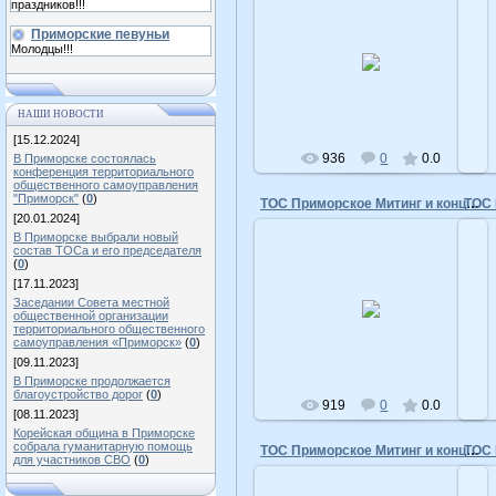
праздников!!!
Приморские певуньи
10.05.2016
Молодцы!!!
admin
НАШИ НОВОСТИ
[15.12.2024]
936
0
0.0
В Приморске состоялась
конференция территориального
общественного самоуправления
"Приморск"
(
0
)
ТОС Приморское Митинг и концерт 9 мая 2015 год
[20.01.2024]
В Приморске выбрали новый
состав ТОСа и его председателя
(
0
)
[17.11.2023]
10.05.2016
Заседании Совета местной
общественной организации
admin
территориального общественного
самоуправления «Приморск»
(
0
)
[09.11.2023]
В Приморске продолжается
благоустройство дорог
(
0
)
919
0
0.0
[08.11.2023]
Корейская община в Приморске
собрала гуманитарную помощь
ТОС Приморское Митинг и концерт 9 мая 2015 год
для участников СВО
(
0
)