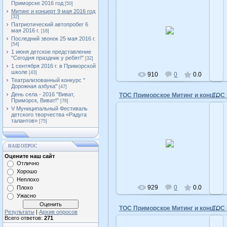
Приморске 2016 год
[50]
Митинг и концерт 9 мая 2016 год
[32]
10.05.2016
Патриотический автопробег 6
мая 2016 г.
[16]
admin
Последний звонок 25 мая 2016 г.
[54]
1 июня детское представление
"Сегодня праздник у ребят!"
[32]
1 сентября 2016 г. в Приморской
школе
[43]
910
0
0.0
Театрализованный конкурс "
Дорожная азбука"
[47]
День села - 2016 "Виват,
ТОС Приморское Митинг и концерт 9 мая 2015 год
Приморск, Виват!"
[76]
V Муниципальный Фестиваль
детского творчества «Радуга
талантов»
[75]
10.05.2016
НАШ ОПРОС
admin
Оцените наш сайт
Отлично
Хорошо
Неплохо
929
0
0.0
Плохо
Ужасно
ТОС Приморское Митинг и концерт 9 мая 2015 год
Результаты
|
Архив опросов
Всего ответов:
271