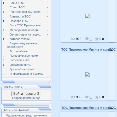
Всё о ТОС
Совет ТОС
Ревизионная комиссия
10.05.2016
Активисты ТОС
admin
Паспорт ТОС
Гимн ТОС Приморское
Мероприятия,проекты
Организации на терри...
923
0
0.0
Каталог статей
Аудио поздравления с
праздниками
ТОС Приморское Митинг и концерт 9 мая 2015 год
Фотоальбомы
Поговорим,поспорим
Гостевая книга
Обратная связь
Доска объявлений
10.05.2016
Информационно-развле...
admin
ФОРМА ВХОДА
Войти через uID
908
0
0.0
Старая форма входа
ТОС Приморское Митинг и концерт 9 мая 2015 год
КАТЕГОРИИ РАЗДЕЛА
Масленичное представление в