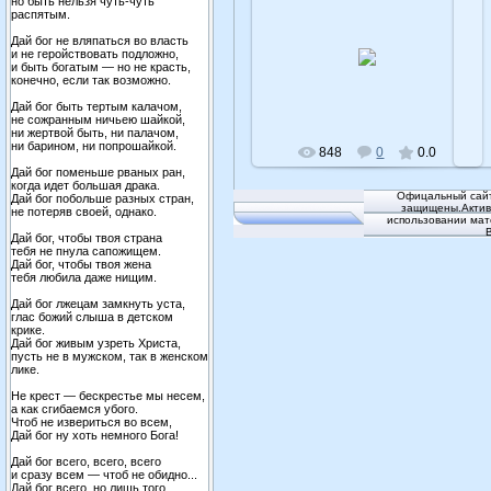
но быть нельзя чуть-чуть
распятым.
Дай бог не вляпаться во власть
10.05.2016
и не геройствовать подложно,
и быть богатым — но не красть,
admin
конечно, если так возможно.
Дай бог быть тертым калачом,
не сожранным ничьею шайкой,
ни жертвой быть, ни палачом,
ни барином, ни попрошайкой.
848
0
0.0
Дай бог поменьше рваных ран,
когда идет большая драка.
Офицальный сайт
Дай бог побольше разных стран,
защищены.Активн
не потеряв своей, однако.
использовании мат
Дай бог, чтобы твоя страна
тебя не пнула сапожищем.
Дай бог, чтобы твоя жена
тебя любила даже нищим.
Дай бог лжецам замкнуть уста,
глас божий слыша в детском
крике.
Дай бог живым узреть Христа,
пусть не в мужском, так в женском
лике.
Не крест — бескрестье мы несем,
а как сгибаемся убого.
Чтоб не извериться во всем,
Дай бог ну хоть немного Бога!
Дай бог всего, всего, всего
и сразу всем — чтоб не обидно...
Дай бог всего, но лишь того,