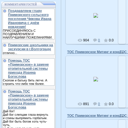
КОММЕНТАРИИ ГОСТЕЙ
Поздравляем главу
10.05.2016
Приморского сельского
поселения Чижова Ивана
admin
Ивановича с днём
рождения!
ПРИСОЕДИНЯЮСЬ С
ПОЗДРАВЛЕНИЕМ И
НАИЛУЧШИМИ ПОЖЕЛАНИЯМИ.
904
0
0.0
Приморские школьники на
экскурсии в г.Волгограде
ТОС Приморское Митинг и концерт 9 мая 2015 год
отлично...
Помощь ТОС
«Приморское» в замене
отопительной системы
прихода Иоанна
10.05.2016
Богослова
Скопом и батьку бить легче. А
admin
строить что-либо тем более.
Помощь ТОС
«Приморское» в замене
отопительной системы
прихода Иоанна
891
0
0.0
Богослова
Дай бог!
Дай бог слепцам глаза вернуть
ТОС Приморское Митинг и концерт 9 мая 2015 год
и спины выпрямить горбатым.
Дай бог быть богом хоть чуть-
чуть,