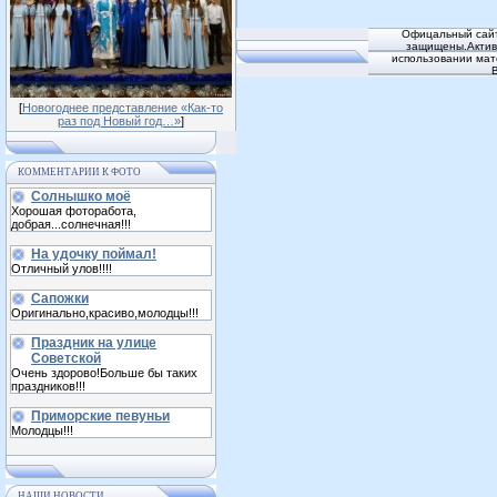
Офицальный сайт
защищены.Активн
использовании мат
[
Новогоднее представление «Как-то
раз под Новый год…»
]
КОММЕНТАРИИ К ФОТО
Солнышко моё
Хорошая фоторабота,
добрая...солнечная!!!
На удочку поймал!
Отличный улов!!!!
Сапожки
Оригинально,красиво,молодцы!!!
Праздник на улице
Советской
Очень здорово!Больше бы таких
праздников!!!
Приморские певуньи
Молодцы!!!
НАШИ НОВОСТИ