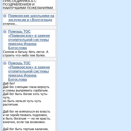
ПРИСОЕДИНЯЮСЬ С
ПОЗДРАВЛЕНИЕМ И
НАИЛУЧШИМИ ПОЖЕЛАНИЯМИ.
Приморские школьники на
экскурсии в г.Волгограде
отлично...
Помощь ТОС
«Приморское» в замене
отопительной системы
прихода Иоанна
Богослова
Скопом и батьку бить легче. А
строить что-либо тем более.
Помощь ТОС
«Приморское» в замене
отопительной системы
прихода Иоанна
Богослова
Дай бог!
Дай бог слепцам глаза вернуть
и спины выпрямить горбатым.
Дай бог быть богом хоть чуть-
чуть,
но быть нельзя чуть-чуть
распятым.
Дай бог не вляпаться во власть
и не геройствовать подложно,
и быть богатым — но не красть,
конечно, если так возможно.
Дай бог быть тертым калачом,