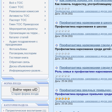
Как помочь подростку, употребля
Всё о ТОС
Как помочь подростку, употребляющему
Совет ТОС
Ревизионная комиссия
Профилактика алкоголизма, наркомании и других вр
Дата:
25.04.2011
Активисты ТОС
Паспорт ТОС
Профилактика наркомании в школ
Гимн ТОС Приморское
Профилактика наркомании в школах
Мероприятия,проекты
Организации на терри...
Профилактика алкоголизма, наркомании и других вр
Дата:
25.04.2011
Каталог статей
Аудио поздравления с
праздниками
Профилактика наркомании среди д
Фотоальбомы
Профилактика наркомании среди детей и
Поговорим,поспорим
Профилактика алкоголизма, наркомании и других вр
Гостевая книга
Дата:
25.04.2011
Обратная связь
Доска объявлений
Профилактика наркомании среди 
Информационно-развле...
Роль семьи в профилактике наркомании
Профилактика алкоголизма, наркомании и других вр
Дата:
25.04.2011
ФОРМА ВХОДА
Войти через uID
Профилактика вредных привычек 
Старая форма входа
Профилактика вредных привычек сред
Профилактика алкоголизма, наркомании и других вр
Дата:
25.04.2011
КАТЕГОРИИ РАЗДЕЛА
Патриотическое воспитание
[11]