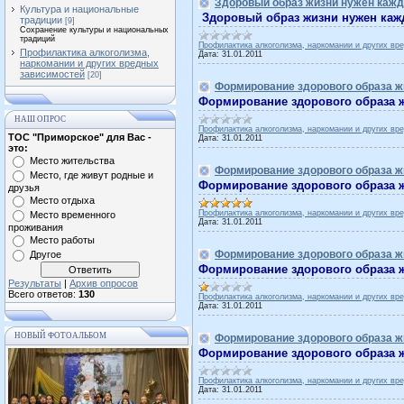
Здоровый образ жизни нужен каж
Культура и национальные
Здоровый образ жизни нужен каж
традиции
[9]
Сохранение культуры и национальных
традиций
Профилактика алкоголизма, наркомании и других вр
Профилактика алкоголизма,
Дата:
31.01.2011
наркомании и других вредных
зависимостей
[20]
Формирование здорового образа
Формирование здорового образа
НАШ ОПРОС
Профилактика алкоголизма, наркомании и других вр
ТОС "Приморское" для Вас -
Дата:
31.01.2011
это:
Место жительства
Формирование здорового образа ж
Место, где живут родные и
Формирование здорового образа ж
друзья
Место отдыха
Профилактика алкоголизма, наркомании и других вр
Место временного
Дата:
31.01.2011
проживания
Место работы
Формирование здорового образа ж
Другое
Формирование здорового образа 
Результаты
|
Архив опросов
Всего ответов:
130
Профилактика алкоголизма, наркомании и других вр
Дата:
31.01.2011
НОВЫЙ ФОТОАЛЬБОМ
Формирование здорового образа ж
Формирование здорового образа 
Профилактика алкоголизма, наркомании и других вр
Дата:
31.01.2011