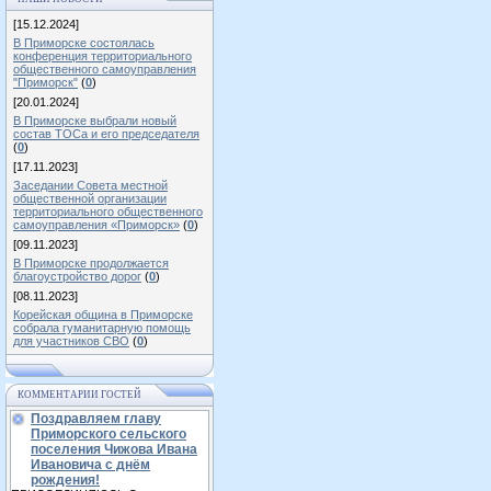
[15.12.2024]
В Приморске состоялась
конференция территориального
общественного самоуправления
"Приморск"
(
0
)
[20.01.2024]
В Приморске выбрали новый
состав ТОСа и его председателя
(
0
)
[17.11.2023]
Заседании Совета местной
общественной организации
территориального общественного
самоуправления «Приморск»
(
0
)
[09.11.2023]
В Приморске продолжается
благоустройство дорог
(
0
)
[08.11.2023]
Корейская община в Приморске
собрала гуманитарную помощь
для участников СВО
(
0
)
КОММЕНТАРИИ ГОСТЕЙ
Поздравляем главу
Приморского сельского
поселения Чижова Ивана
Ивановича с днём
рождения!