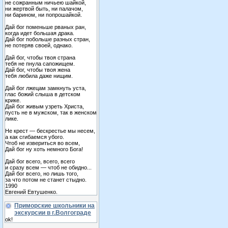
не сожранным ничьею шайкой,
ни жертвой быть, ни палачом,
ни барином, ни попрошайкой.
Дай бог поменьше рваных ран,
когда идет большая драка.
Дай бог побольше разных стран,
не потеряв своей, однако.
Дай бог, чтобы твоя страна
тебя не пнула сапожищем.
Дай бог, чтобы твоя жена
тебя любила даже нищим.
Дай бог лжецам замкнуть уста,
глас божий слыша в детском
крике.
Дай бог живым узреть Христа,
пусть не в мужском, так в женском
лике.
Не крест — бескрестье мы несем,
а как сгибаемся убого.
Чтоб не извериться во всем,
Дай бог ну хоть немного Бога!
Дай бог всего, всего, всего
и сразу всем — чтоб не обидно...
Дай бог всего, но лишь того,
за что потом не станет стыдно.
1990
Евгений Евтушенко.
Приморские школьники на
экскурсии в г.Волгограде
ok!