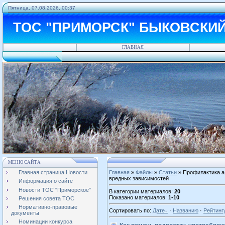
Пятница, 07.08.2026, 00:37
ТОС "ПРИМОРСК" БЫКОВСКИ
ГЛАВНАЯ
МЕНЮ САЙТА
Главная страница.Новости
Главная
»
Файлы
»
Статьи
» Профилактика а
вредных зависимостей
Информация о сайте
Новости ТОС "Приморское"
В категории материалов
:
20
Показано материалов
:
1-10
Решения совета ТОС
Нормативно-правовые
Сортировать по
:
Дате
·
Названию
·
Рейтинг
документы
Номинации конкурса